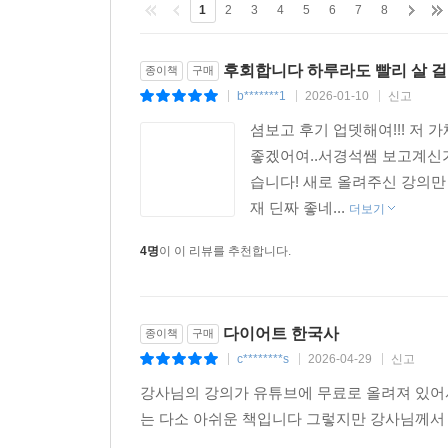
1
2
3
4
5
6
7
8
후회합니다 하루라도 빨리 살 걸
종이책
구매
b*******1
2026-01-10
신고
|
|
|
셤보고 후기 업뎃해여!!! 저
좋겠어여..서경석쌤 보고계신가
습니다! 새로 올려주신 강의만
재 딘짜 좋네...
더보기
4명
이 이 리뷰를 추천합니다.
다이어트 한국사
종이책
구매
c********s
2026-04-29
신고
|
|
|
강사님의 강의가 유튜브에 무료로 올려져 있어
는 다소 아쉬운 책입니다 그렇지만 강사님께서