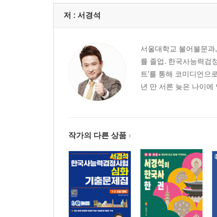
07강 몽골의 침입, 원 간섭기, 고려 말기
저 :
서경석
DAY 4
08강 고려의 경제와 사회
서울대학교 불어불문과,
09강 고려의 문화
를 졸업. 한국사능력검정
트’를 통해 코미디언으로 
DAY 5
년 만 서른 늦은 나이에 
10강 조선의 건국과 통치 체제의 정비
DAY 6
11강 조선의 대외 관계와 양 난의 극복
작가의 다른 상품
12강 조선 후기의 정치 변화
DAY 7
13강 조선의 경제와 사회
14강 조선의 문화
DAY 8