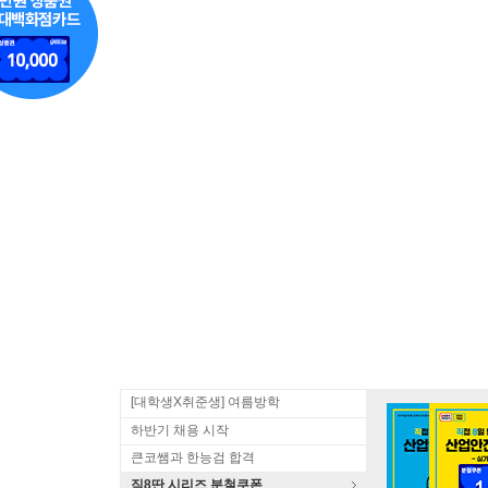
[대학생X취준생] 여름방학
하반기 채용 시작
큰코쌤과 한능검 합격
직8딴 시리즈 분철쿠폰