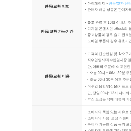
마이페이지 >
반품/교환 신청
반품/교환 방법
판매자 배송 상품은 판매자와
출고 완료 후 10일 이내의 
디지털 콘텐츠인 eBook의 
반품/교환 가능기간
중고상품의 경우 출고 완료일
모바일 쿠폰의 경우 유효기간(
고객의 단순변심 및 착오구
직수입양서/직수입일서중 일
단, 아래의 주문/취소 조건인
오늘 00시 ~ 06시 30분 
반품/교환 비용
오늘 06시 30분 이후 주문
직수입 음반/영상물/기프트 
단, 당일 00시~13시 사이
박스 포장은 택배 배송이 가
소비자의 책임 있는 사유로 
소비자의 사용, 포장 개봉에 
복제가 가능한 상품 등의 포장을 
소비자의 요청에 따라 개별