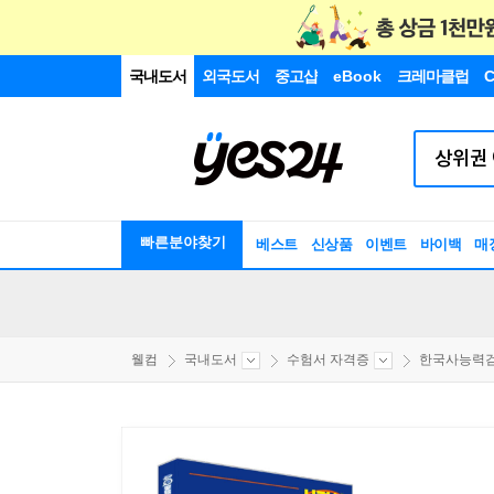
국내도서
외국도서
중고샵
eBook
크레마클럽
C
빠른분야찾기
베스트
신상품
이벤트
바이백
매
웰컴
국내도서
수험서 자격증
한국사능력검정