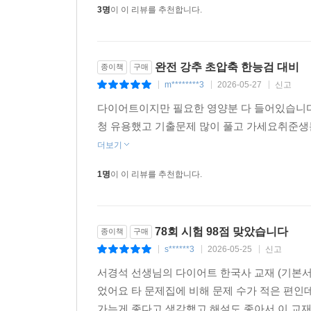
3명
이 이 리뷰를 추천합니다.
완전 강추 초압축 한능검 대비
종이책
구매
m********3
2026-05-27
신고
|
|
|
다이어트이지만 필요한 영양분 다 들어있습니
청 유용했고 기출문제 많이 풀고 가세요취준생분
더보기
1명
이 이 리뷰를 추천합니다.
78회 시험 98점 맞았습니다
종이책
구매
s******3
2026-05-25
신고
|
|
|
서경석 선생님의 다이어트 한국사 교재 (기본서
었어요 타 문제집에 비해 문제 수가 적은 편인
가는게 좋다고 생각했고 해설도 좋아서 이 교재