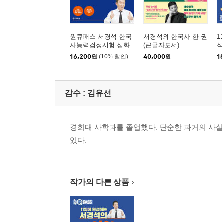
15강 강화도 조약~광무 개혁
16강 국권 피탈 과정과 개항 이후의 경제와 문화
원큐패스 서경석 한국
서경석의 한국사 한 권
1
사능력검정시험 심화
(큰글자도서)
DAY 9
기출문제집 (저자 직강
능
16,200
원
(10% 할인)
40,000
원
1
무료 동영상, 제77회 기
3
17강 일제 강점기
출문제 수록)
DAY 10
감수 :
김유선
18강 광복~장면 정부
19강 박정희 정부~문재인 정부
경희대 사학과를 졸업했다. 단순한 과거의 사실
DAY 11
있다.
20강 종합사 및 기타
『원큐패스 서경석 한국사능력검정시험 심화 기출문제
작가의 다른 상품
머리말
이 책의 특징
한국사능력검정시험 소개