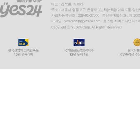
대표 : 김석환, 최세라
주소 : 서울시 영등포구 은행로 11, 5층~6층(여의도동,일신
사업자등록번호 : 229-81-37000 통신판매업신고 : 제 200
이메일 : yes24help@yes24.com 호스팅 서비스사업자 :
Copyright ⓒ YES24 Corp. All Rights Reserved.