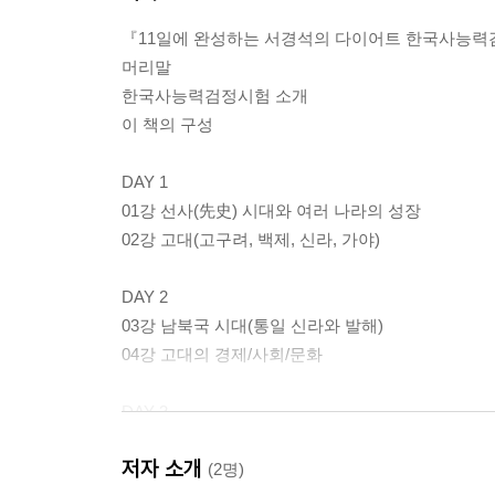
『11일에 완성하는 서경석의 다이어트 한국사능력검정
머리말
한국사능력검정시험 소개
이 책의 구성
DAY 1
01강 선사(先史) 시대와 여러 나라의 성장
02강 고대(고구려, 백제, 신라, 가야)
DAY 2
03강 남북국 시대(통일 신라와 발해)
04강 고대의 경제/사회/문화
DAY 3
05강 고려 초기
저자 소개
06강 고려 중기와 무신 집권기
(2명)