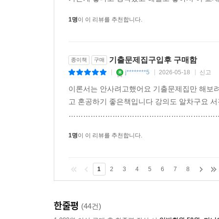
1명
이 이 리뷰를 추천합니다.
기출문제집구입후 구매함
종이책
구매
j********5
2026-05-18
신고
|
|
|
이론서는 안사려고했어요 기출문제집만 해보려
고 혼공하기 좋은책입니다 강의도 알차구요 서
……………………………………………………
1명
이 이 리뷰를 추천합니다.
1
2
3
4
5
6
7
8
한줄평
(44건)