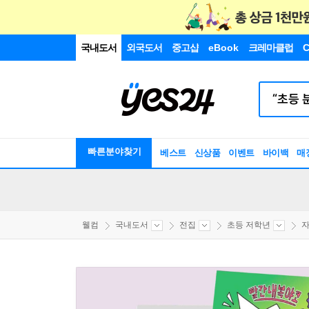
국내도서
외국도서
중고샵
eBook
크레마클럽
C
빠른분야찾기
베스트
신상품
이벤트
바이백
매
웰컴
국내도서
전집
초등 저학년
자