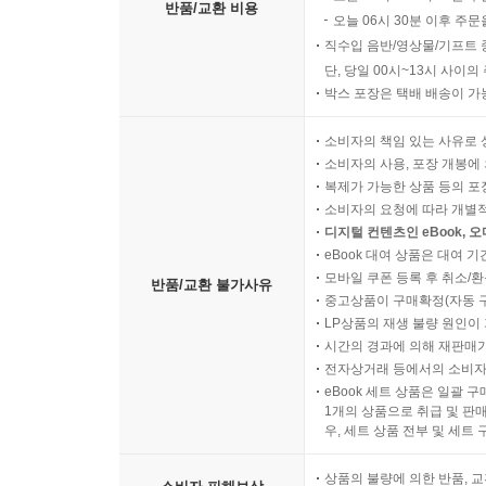
반품/교환 비용
오늘 06시 30분 이후 주문
직수입 음반/영상물/기프트 
단, 당일 00시~13시 사이
박스 포장은 택배 배송이 가
소비자의 책임 있는 사유로 
소비자의 사용, 포장 개봉에 
복제가 가능한 상품 등의 포장을 
소비자의 요청에 따라 개별
디지털 컨텐츠인 eBook, 
eBook 대여 상품은 대여 기
모바일 쿠폰 등록 후 취소/환
반품/교환 불가사유
중고상품이 구매확정(자동 
LP상품의 재생 불량 원인이 기
시간의 경과에 의해 재판매가
전자상거래 등에서의 소비자
eBook 세트 상품은 일괄 
1개의 상품으로 취급 및 판매
우, 세트 상품 전부 및 세트
상품의 불량에 의한 반품, 교