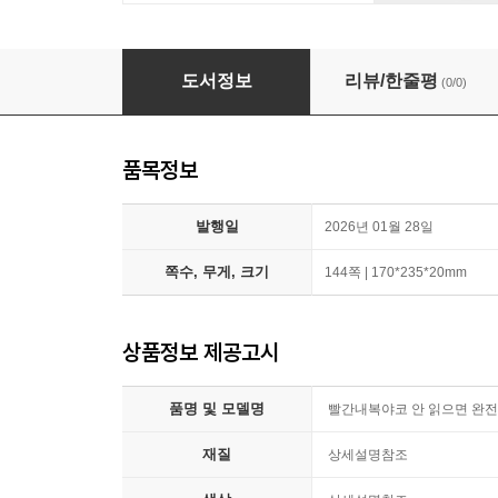
빨간내복야코 안 읽으면 완전 위험한 과학책 1 2 3 
도서정보
리뷰/한줄평
(0/0)
품목정보
발행일
2026년 01월 28일
쪽수, 무게, 크기
144쪽 | 170*235*20mm
상품정보 제공고시
품명 및 모델명
빨간내복야코 안 읽으면 완전 위험
재질
상세설명참조