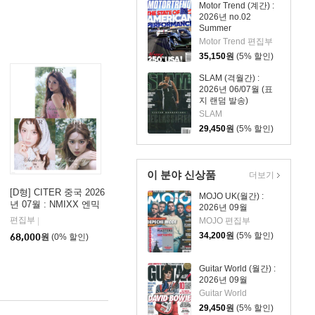
Motor Trend (계간) :
2026년 no.02
Summer
Motor Trend 편집부
35,150
원
(5% 할인)
SLAM (격월간) :
2026년 06/07월 (표
지 랜덤 발송)
SLAM
29,450
원
(5% 할인)
이 분야 신상품
더보기
[D형] CITER 중국 2026
MOJO UK(월간) :
년 07월 : NMIXX 엔믹
2026년 09월
스 지우 커버 (A형 잡지
편집부
MOJO 편집부
|
+B형 잡지+C형 잡지
34,200
원
(5% 할인)
68,000
원
(0% 할인)
+카드 24장+인생네컷 2
장+손편지)
Guitar World (월간) :
2026년 09월
Guitar World
29,450
원
(5% 할인)