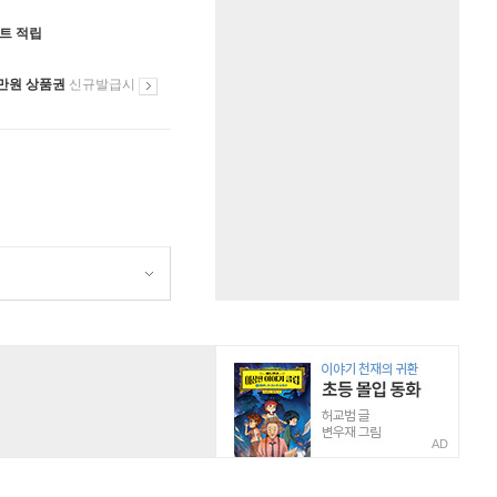
인트 적립
만원 상품권
신규발급시
AD