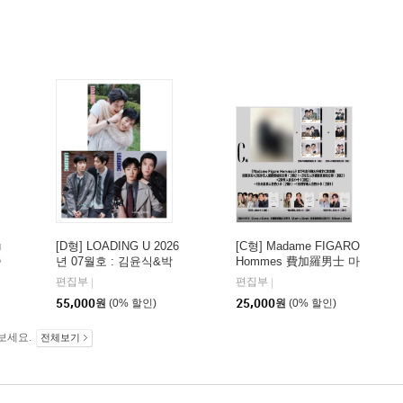
u
[D형] LOADING U 2026
[C형] Madame FIGARO
중
년 07월호 : 김윤식&박
Hommes 費加羅男士 마
즈
시우 커버 (A형 잡지+B
담 피가로 옴므 비가라
편집부
편집부
|
|
형 잡지+C형 잡지+카드
남사 중국 2026년 08월 :
55,000
원
(0% 할인)
25,000
원
(0% 할인)
18장)
김윤식&박시우 커버 (표
지 미정 / C형 잡지+랜
보세요.
덤 카드 8장: 두 사람 카
전체보기
드 6장+개인카드 시우,
윤식 각 1장)