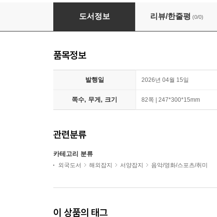
NOTION The Artists Vol. 4: Taemin 샤이니 
도서정보
리뷰/한줄평
(0/0)
품목정보
발행일
2026년 04월 15일
쪽수, 무게, 크기
82쪽 | 247*300*15mm
관련분류
카테고리 분류
외국도서
해외잡지
서양잡지
음악/영화/스포츠/취미
이 상품의 태그