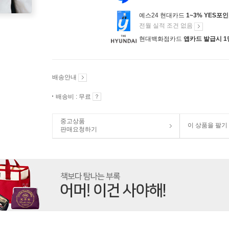
예스24 현대카드
1~3% YES포
전월 실적 조건 없음
현대백화점카드
앱카드 발급시 1
배송안내
배송비 : 무료
중고상품
이 상품을 팔기
판매요청하기