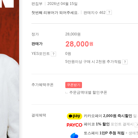
편집부
2026년 04월 15일
첫번째 리뷰어가 되어주세요.
판매지수 462
정가
28,000원
28,000
원
판매가
YES포인트
0원
5만원이상 구매 시 2천원 추가적립
추가혜택쿠폰
쿠폰받기
주문금액대별 할인쿠폰
결제혜택
카카오페이
2,000원 즉시할인
일
페이코
1% 할인
포인트 결제시
토스페이
1만P 추첨 적립
+ 생애