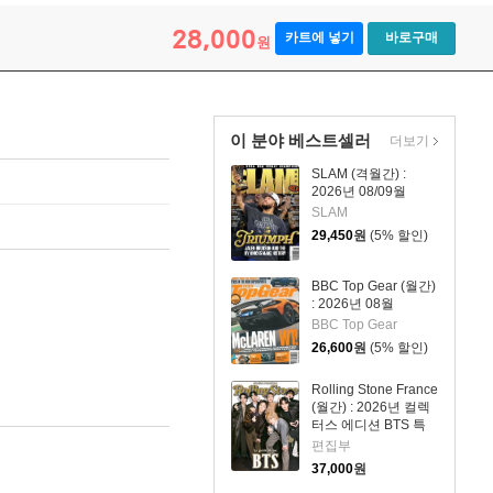
28,000
카트에 넣기
바로구매
원
이 분야 베스트셀러
더보기
SLAM (격월간) :
2026년 08/09월
SLAM
29,450
원
(5% 할인)
BBC Top Gear (월간)
: 2026년 08월
BBC Top Gear
26,600
원
(5% 할인)
Rolling Stone France
(월간) : 2026년 컬렉
터스 에디션 BTS 특
집호 (포스터 포함)
편집부
37,000
원