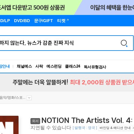
D/LP
DVD/BD
문구
/GIFT
티켓
장안내
채널예스
사락
예스펀딩
클래스24
독서유형검사
RBTI Lab
독서유형검사
주말에는 더욱 알뜰하게!
최대 2,000원 상품권 받으
음악/영화/스포...
NOTION The Artists Vol.
외서
지연될 수 있습니다
[ 발행국 : 영국 ]
바인딩 & 에디션 안내