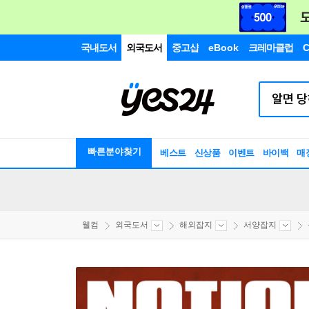
국내도서
외국도서
중고샵
eBook
크레마클럽
C
빠른분야찾기
베스트
신상품
이벤트
바이백
매
웰컴
외국도서
해외잡지
서양잡지