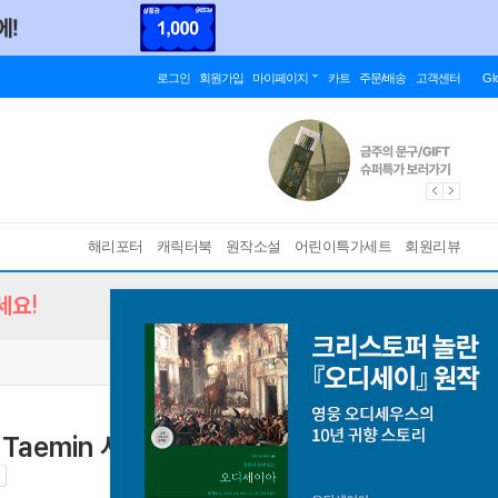
로그인
회원가입
마이페이지
카트
주문/배송
고객센터
Gl
해리포터
캐릭터북
원작소설
어린이특가세트
회원리뷰
세요!
 4: Taemin 샤이니 태민 커버
현지 사정으로 배송이