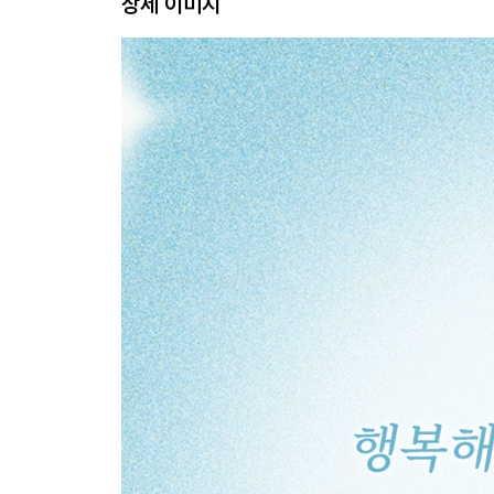
상세 이미지
고통 뒤에는 또 고통이
가장 가벼울 때는 지금
뭔가를 배운다는 것
하루를 대하는 소소한 태도
막막하고 답이 없을 때
쉬라는 신호
2. 나를 잃지 않기 위한 이야기
오늘의 필연이 내일의 우연을 만든다
내 삶의 결정을 내리는 방법
내가 나를 사랑하는 방법
자존감이라는 말
내 꿈은 내가 이룬다
오래 꾸는 것이 꿈이다
좋아하는 일과 잘하는 일
나만의 개똥철학
묵묵히 내 길을 가라