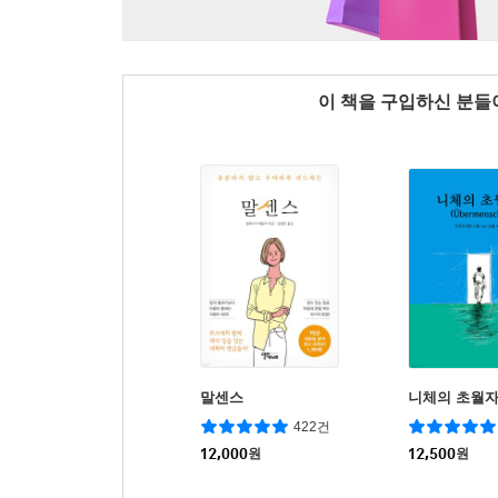
이 책을 구입하신 분
말센스
니체의 초월
422건
12,000
원
12,500
원