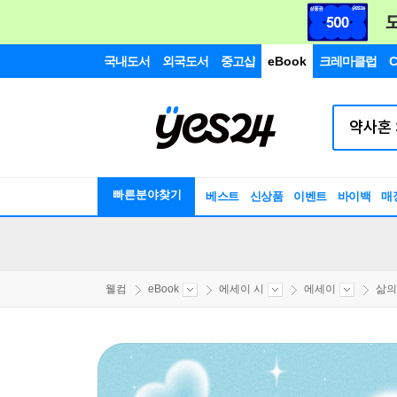
국내도서
외국도서
중고샵
eBook
크레마클럽
C
빠른분야찾기
베스트
신상품
이벤트
바이백
매
웰컴
eBook
에세이 시
에세이
삶의 