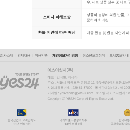
우, 세트 상품 전부 및 세트
상품의 불량에 의한 반품, 교
소비자 피해보상
준하여 처리됨
환불 지연에 따른 배상
대금 환불 및 환불 지연에 
회사소개
인재채용
이용약관
개인정보처리방침
청소년보호정책
도서홍보안내
대표 : 김석환, 최세라
주소 : 서울시 영등포구 은행로 11, 5층~6층(여의도동,일신
사업자등록번호 : 229-81-37000 통신판매업신고 : 제 200
이메일 : yes24help@yes24.com 호스팅 서비스사업자 :
Copyright ⓒ YES24 Corp. All Rights Reserved.