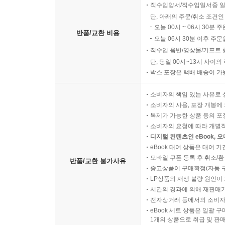
직수입양서/직수입일서중 일
단, 아래의 주문/취소 조건인
오늘 00시 ~ 06시 30분 
반품/교환 비용
오늘 06시 30분 이후 주문
직수입 음반/영상물/기프트 
단, 당일 00시~13시 사이
박스 포장은 택배 배송이 가
소비자의 책임 있는 사유로 
소비자의 사용, 포장 개봉에 
복제가 가능한 상품 등의 포장을 
소비자의 요청에 따라 개별
디지털 컨텐츠인 eBook, 
eBook 대여 상품은 대여 기
모바일 쿠폰 등록 후 취소/환
반품/교환 불가사유
중고상품이 구매확정(자동 
LP상품의 재생 불량 원인이 기
시간의 경과에 의해 재판매가
전자상거래 등에서의 소비자
eBook 세트 상품은 일괄 
1개의 상품으로 취급 및 판매