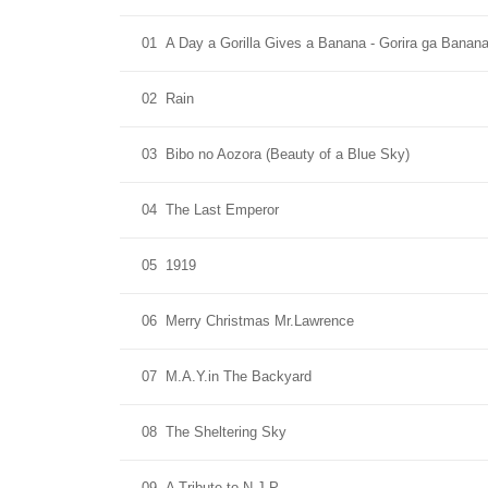
01
A Day a Gorilla Gives a Banana - Gorira ga Banan
02
Rain
03
Bibo no Aozora (Beauty of a Blue Sky)
04
The Last Emperor
05
1919
06
Merry Christmas Mr.Lawrence
07
M.A.Y.in The Backyard
08
The Sheltering Sky
09
A Tribute to N.J.P.