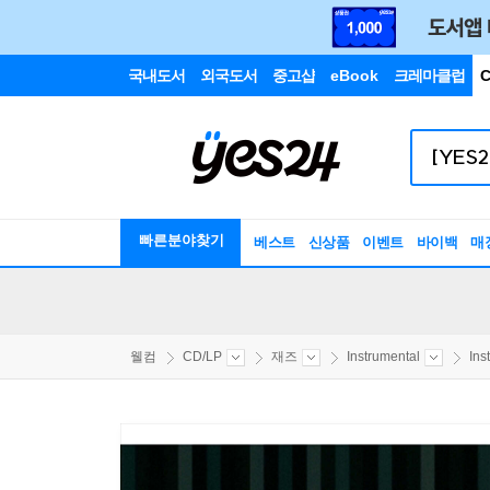
국내도서
외국도서
중고샵
eBook
크레마클럽
C
빠른분야찾기
베스트
신상품
이벤트
바이백
매
웰컴
CD/LP
재즈
Instrumental
Ins