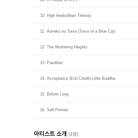
10
High Heels(Main Theme)
11
Aoneko no Torso (Torso of a Blue Cat)
12
The Wuthering Heights
13
Parolibre
14
Acceptance (End Credit)-Little Buddha
15
Before Long
16
Self Portrait
아티스트 소개
(1명)