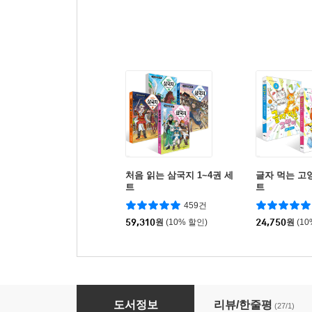
처음 읽는 삼국지 1~4권 세
글자 먹는 고양
트
트
459건
59,310
원
(10% 할인)
24,750
원
(1
마음 날씨 해결사 오버니 1
도서정보
리뷰/한줄평
(27/1)