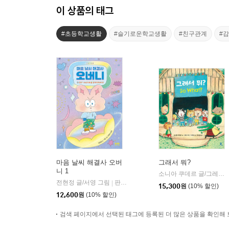
이 상품의 태그
#초등학교생활
#슬기로운학교생활
#친구관계
#
마음 날씨 해결사 오버
그래서 뭐?
니 1
소니아 쿠데르 글/그레고리 마비레 그림/이다랑 역
전현정 글/서영 그림
판크크
|
15,300
원
(10% 할인)
12,600
원
(10% 할인)
검색 페이지에서 선택된 태그에 등록된 더 많은 상품을 확인해 