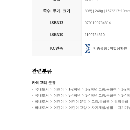
쪽수, 무게, 크기
80쪽 | 248g | 157*217*10m
ISBN13
9791199734814
ISBN10
1199734810
KC인증
인증유형 : 적합성확인
관련분류
카테고리 분류
국내도서
어린이
1-2학년
1-2학년 그림/동화책
1-2
국내도서
어린이
3-4학년
3-4학년 그림/동화책
3-4
국내도서
어린이
어린이 문학
그림/동화책
창작동화
국내도서
어린이
어린이 교양
자기계발/생활
자기계