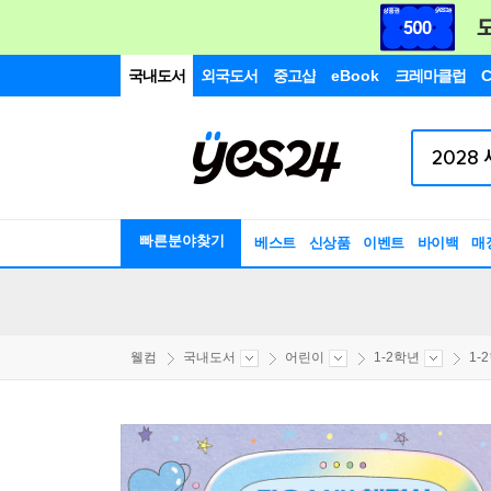
국내도서
외국도서
중고샵
eBook
크레마클럽
C
빠른분야찾기
베스트
신상품
이벤트
바이백
매
웰컴
국내도서
어린이
1-2학년
1-