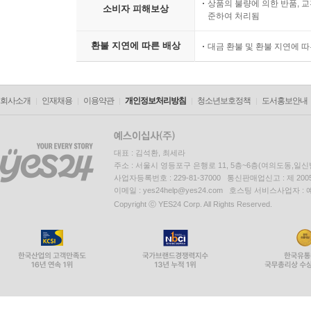
상품의 불량에 의한 반품, 교
소비자 피해보상
준하여 처리됨
환불 지연에 따른 배상
대금 환불 및 환불 지연에 
회사소개
인재채용
이용약관
개인정보처리방침
청소년보호정책
도서홍보안내
대표 : 김석환, 최세라
주소 : 서울시 영등포구 은행로 11, 5층~6층(여의도동,일신
사업자등록번호 : 229-81-37000 통신판매업신고 : 제 200
이메일 : yes24help@yes24.com 호스팅 서비스사업자 :
Copyright ⓒ YES24 Corp. All Rights Reserved.