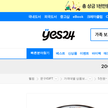
국내도서
외국도서
중고샵
eBook
크레마클럽
C
빠른분야찾기
베스트
신상품
이벤트
바이백
매
20
웰컴
문구/GIFT
가격대별 상품보...
5천원~