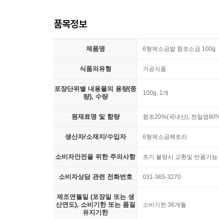
품목정보
제품명
6형제소금밭 함초소금 100g
식품의유형
가공식품
포장단위별 내용물의 용량(중
100g, 1개
량), 수량
원재료명 및 함량
함초20%(국내산), 천일염80
생산자/소재지/수입자
6형제소금팩토리
소비자안전을 위한 주의사항
초기 불량시 교환및 반품가능
소비자상담 관련 전화번호
031-365-3270
제조연월일 (포장일 또는 생
산연도), 소비기한 또는 품질
소비기한 36개월
유지기한