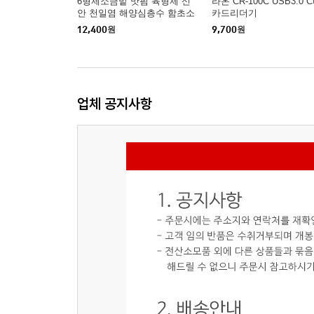
6형제소금밭 맛핌 육형제 신
라온 CR-100C USB3.0 
안 천일염 해양심층수 함초소
카드리더기
금 900g
12,400
원
9,700
원
업체 공지사항