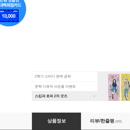
2학기 스터디 완벽 공략
문학 디퓨저 사은품 이벤트
스킵과 로퍼 2차 굿즈
6형제소금밭 맛핌 육형제 신안 천일염 함초소금 1
상품정보
리뷰/한줄평
(0/0)