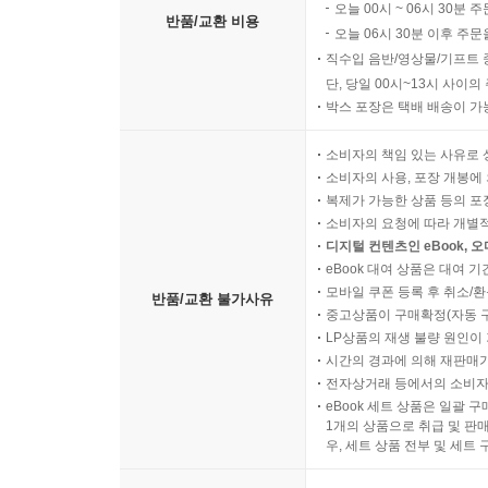
오늘 00시 ~ 06시 30분 
반품/교환 비용
오늘 06시 30분 이후 주문
직수입 음반/영상물/기프트 
단, 당일 00시~13시 사이
박스 포장은 택배 배송이 가
소비자의 책임 있는 사유로 
소비자의 사용, 포장 개봉에 
복제가 가능한 상품 등의 포장을 
소비자의 요청에 따라 개별
디지털 컨텐츠인 eBook, 
eBook 대여 상품은 대여 기
모바일 쿠폰 등록 후 취소/환
반품/교환 불가사유
중고상품이 구매확정(자동 
LP상품의 재생 불량 원인이 기
시간의 경과에 의해 재판매가
전자상거래 등에서의 소비자
eBook 세트 상품은 일괄 
1개의 상품으로 취급 및 판매
우, 세트 상품 전부 및 세트