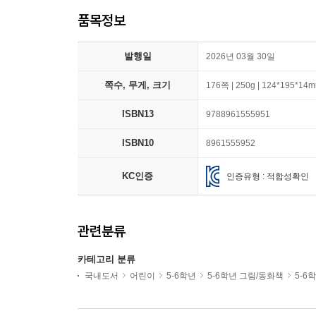
품목정보
발행일
2026년 03월 30일
쪽수, 무게, 크기
176쪽 | 250g | 124*195*14
ISBN13
9788961555951
ISBN10
8961555952
KC인증
인증유형 : 적합성확인
관련분류
카테고리 분류
국내도서
어린이
5-6학년
5-6학년 그림/동화책
5-6