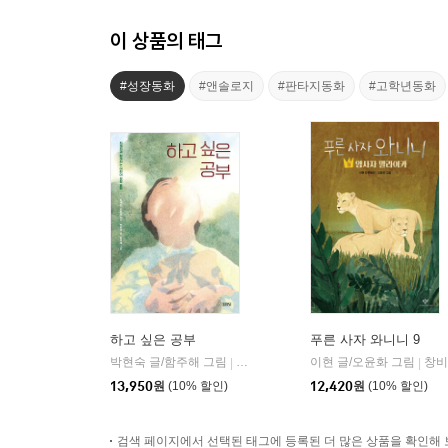
이 상품의 태그
#성장동화
#앤솔로지
#판타지동화
#고학년동화
하고 싶은 공부
푸른 사자 와니니 9
박현숙 글/함주해 그림
김영사
이현 글/오윤화 그림
창비
|
|
13,950
원
(10% 할인)
12,420
원
(10% 할인)
검색 페이지에서 선택된 태그에 등록된 더 많은 상품을 확인해 