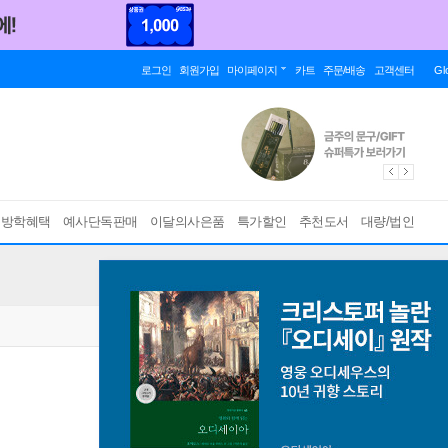
로그인
회원가입
마이페이지
카트
주문/배송
고객센터
Gl
름방학혜택
예사단독판매
이달의사은품
특가할인
추천도서
대량/법인