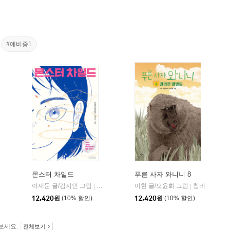
#예비중1
몬스터 차일드
푸른 사자 와니니 8
이재문 글/김지인 그림
사계절
이현 글/오윤화 그림
창비
|
|
12,420
원
(10% 할인)
12,420
원
(10% 할인)
보세요.
전체보기