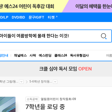
D/LP
DVD/BD
문구
/GIFT
티켓
독서유형검사
장안내
채널예스
사락
예스펀딩
클래스24
RBTI Lab
여
독서유형검사
크클 심야 독서 모임
OPEN
6학년 그림/동...
5-6학년 창작동...
열림원어린이 창작동화-09
소득공제
7학년을 로딩 중