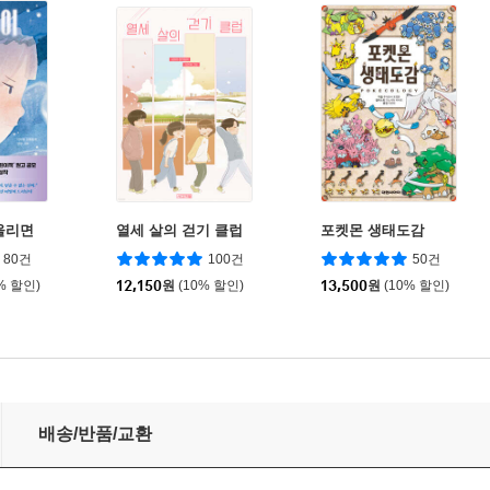
울리면
열세 살의 걷기 클럽
포켓몬 생태도감
80건
100건
50건
% 할인)
12,150
원
(10% 할인)
13,500
원
(10% 할인)
배송/반품/교환