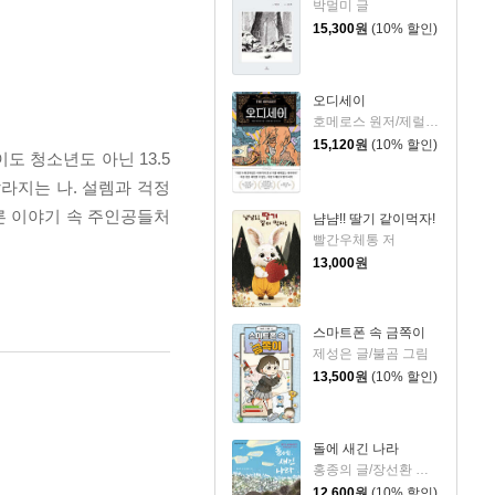
박멀미 글
15,300
원
(10% 할인)
오디세이
호메로스 원저/제럴딘 매코크런 글/김재용 역/장시은 감수
15,120
원
(10% 할인)
도 청소년도 아닌 13.5
달라지는 나. 설렘과 걱정
른 이야기 속 주인공들처
냠냠!! 딸기 같이먹자!
빨간우체통 저
13,000
원
스마트폰 속 금쪽이
제성은 글/불곰 그림
13,500
원
(10% 할인)
돌에 새긴 나라
홍종의 글/장선환 그림
12,600
원
(10% 할인)