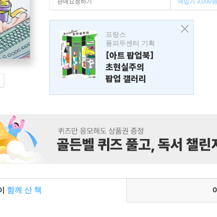
판매요청하기
매입가 3,000
프랑스
퐁피두센터 기획
[아트 팝업북]
초현실주의
팝업 갤러리
들이
함께 산 책