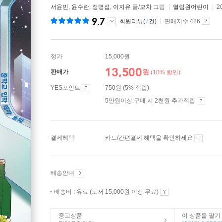
서윤빈
,
윤수란
,
정명섭
,
이지유
글/
모차
그림
열림원어린이
2
9.7
회원리뷰(
7
건)
판매지수 426
정가
15,000원
13,500
원
판매가
(10% 할인)
YES포인트
750원 (5% 적립)
5만원이상 구매 시 2천원 추가적립
결제혜택
카드/간편결제 혜택을 확인하세요
배송안내
배송비 : 유료 (도서 15,000원 이상 무료)
중고상품
이 상품을 팔기