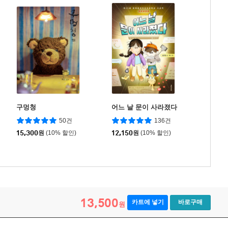
구멍청
어느 날 문이 사라졌다
50건
136건
15,300
원
(10% 할인)
12,150
원
(10% 할인)
13,500
카트에 넣기
바로구매
원