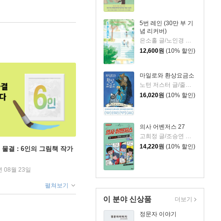
5번 레인 (30만 부 기
념 리커버)
은소홀 글/노인경 그림
12,600
원
(10% 할인)
마일로와 환상요금소
노턴 저스터 글/줄스 파이퍼 그림/김난령 역
16,020
원
(10% 할인)
의사 어벤저스 27
고희정 글/조승연 그림/류정민 감수
14,220
원
(10% 할인)
 물결 : 6인의 그림책 작가
년 08월 23일
펼쳐보기
이 분야 신상품
더보기
정문자 이야기