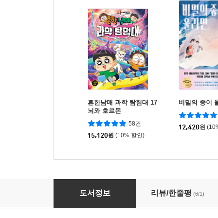
흔한남매 과학 탐험대 17
비밀의 종이 
뇌와 호르몬
58건
12,420
원
(10
15,120
원
(10% 할인)
7학년을 로딩 중
도서정보
리뷰/한줄평
(6/1)