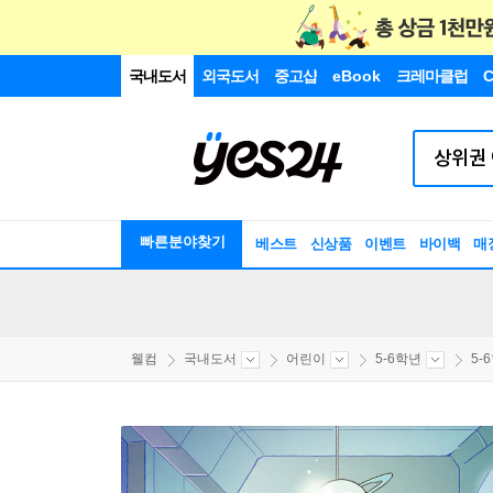
국내도서
외국도서
중고샵
eBook
크레마클럽
C
빠른분야찾기
베스트
신상품
이벤트
바이백
매
웰컴
국내도서
어린이
5-6학년
5-