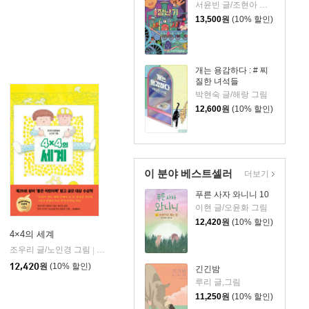
서윤빈 글/조현아 그림
13,500
원
(10% 할인)
개는 용감하다 : # 찌
질한 녀석들
박현숙 글/해랑 그림
12,600
원
(10% 할인)
이 분야 베스트셀러
더보기
푸른 사자 와니니 10
이현 글/오윤화 그림
12,420
원
(10% 할인)
4×4의 세계
조우리 글/노인경 그림
창비
|
12,420
원
(10% 할인)
긴긴밤
루리 글,그림
11,250
원
(10% 할인)