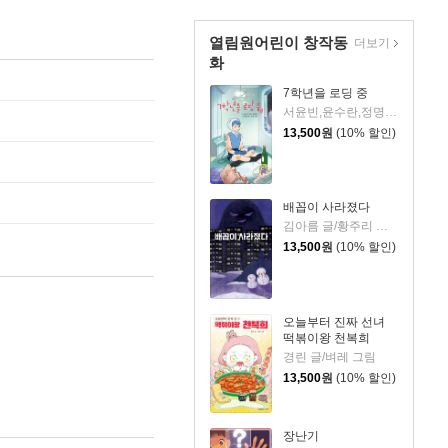
열림원어린이 창작동
더보기
화
7학년을 로딩 중
서윤빈,윤수란,정명섭,이지유 글/모차 그림
13,500
원
(10% 할인)
배꼽이 사라졌다
김아름 글/황주리 그림
13,500
원
(10% 할인)
오늘부터 진짜 선녀
떡볶이왕 천복희
경린 글/벼레 그림
13,500
원
(10% 할인)
장난기