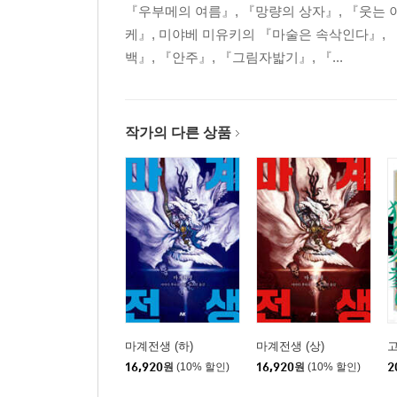
『우부메의 여름』, 『망량의 상자』, 『웃는
케』, 미야베 미유키의 『마술은 속삭인다』, 
백』, 『안주』, 『그림자밟기』, 『...
작가의 다른 상품
마계전생 (하)
마계전생 (상)
16,920
원
(10% 할인)
16,920
원
(10% 할인)
2