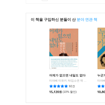
이 책을 구입하신 분들이 산
분야 연관 책
어제가 없으면 내일도 없다
누군
미야베 미유키 저/김소연 역
북스피어
미야베
|
92건
15,120
원
(10% 할인)
10,8