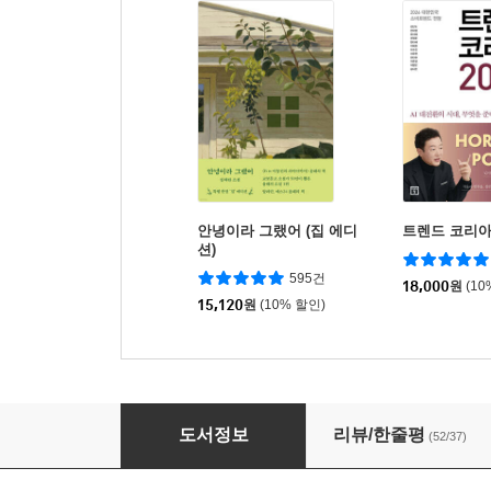
안녕이라 그랬어 (집 에디
트렌드 코리아 
션)
595건
18,000
원
(10
15,120
원
(10% 할인)
십자가와 반지의 초상
도서정보
리뷰/한줄평
(52/37)