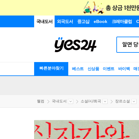
국내도서
외국도서
중고샵
eBook
크레마클럽
C
빠른분야찾기
베스트
신상품
이벤트
바이백
매
웰컴
국내도서
소설/시/희곡
장르소설