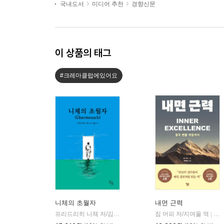
국내도서
미디어 추천
경향신문
이 상품의 태그
#크레마클럽에있어요
니체의 초월자
내면 근력
프리드리히 니체 저/김철 편역
히읏
짐 머피 저/지여울 역
윌북(
|
|