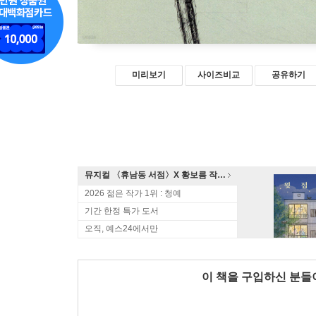
미리보기
사이즈비교
공유하기
뮤지컬 〈휴남동 서점〉X 황보름 작가 북토크
2026 젊은 작가 1위 : 청예
기간 한정 특가 도서
오직, 예스24에서만
이 책을 구입하신 분