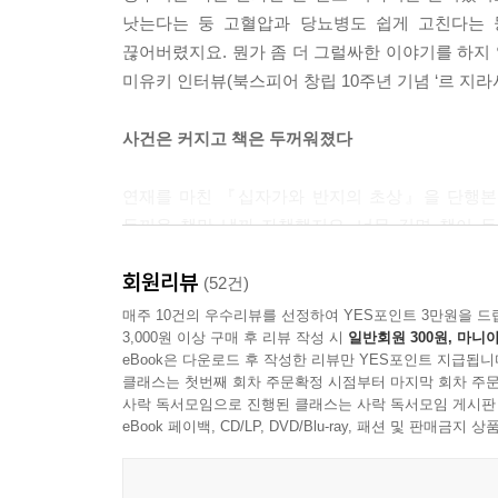
낫는다는 둥 고혈압과 당뇨병도 쉽게 고친다는 둥
끊어버렸지요. 뭔가 좀 더 그럴싸한 이야기를 하지 
미유키 인터뷰(북스피어 창립 10주년 기념 ‘르 지라시
사건은 커지고 책은 두꺼워졌다
연재를 마친 『십자가와 반지의 초상』을 단행본으
두꺼운 책만 낼까 자책했지요. 너무 길면 책이 두
비싸지겠구나 싶어서 독자분들에게 죄송한 마음입니
회원리뷰
거예요. 게다가 주인공이 살아가는 인생에 있어서
(52건)
되는 이야기를 다음 시리즈에 쓰고 싶습니다. 그러
매주 10건의 우수리뷰를 선정하여 YES포인트 3만원을 드
3,000원 이상 구매 후 리뷰 작성 시
일반회원 300원, 마니아
창립 10주년 기념 ‘르 지라시’ 특대호 인터뷰)
eBook은 다운로드 후 작성한 리뷰만 YES포인트 지급됩니
클래스는 첫번째 회차 주문확정 시점부터 마지막 회차 주문
사락 독서모임으로 진행된 클래스는 사락 독서모임 게시판
eBook 페이백, CD/LP, DVD/Blu-ray, 패션 및 판매금