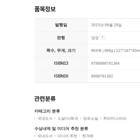
품목정보
발행일
2015년 06월 29일
판형
양장
쪽수, 무게, 크기
864쪽 | 966g | 127*187*40
ISBN13
9788998791384
ISBN10
8998791382
관련분류
카테고리 분류
국내도서
소설/시/희곡
장르소설
추리/미스터리
수상내역 및 미디어 추천 분류
국내도서
미디어 추천
한겨레