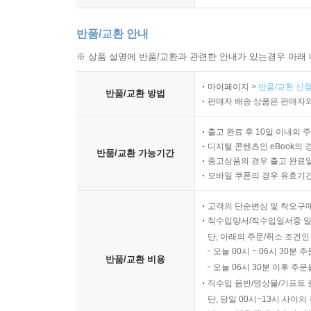
반품/교환 안내
※ 상품 설명에 반품/교환과 관련한 안내가 있는경우 아래 
마이페이지 >
반품/교환 신청
반품/교환 방법
판매자 배송 상품은 판매자와
출고 완료 후 10일 이내의 
디지털 콘텐츠인 eBook의 
반품/교환 가능기간
중고상품의 경우 출고 완료일
모바일 쿠폰의 경우 유효기간(
고객의 단순변심 및 착오구
직수입양서/직수입일서중 일
단, 아래의 주문/취소 조건인
오늘 00시 ~ 06시 30분 
반품/교환 비용
오늘 06시 30분 이후 주문
직수입 음반/영상물/기프트 
단, 당일 00시~13시 사이