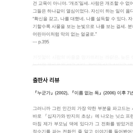
건 교육이 아니야. ‘개조’일세. 사람은 개조할 수 없어.
그들은 하나같이 열심이었다. 자신이 하는 일이 옳
“확신을 갖고, 나를 대했네. 나를 설득할 수 있다.
기할수록 사물을 보는 눈빛으로 나를 보는 걸세. 분
어린아이처럼 악의 없는 얼굴로.”
--- p.395
거짓말이 사람의 마음을 망가뜨리는 까닭은, 늦든 이
능하면 올바르게 살고 싶다, 착하게 살고 싶다고 생
게 되어 언젠가는 진실을 말하게 된다.
출판사 리뷰
그렇다면 자신의 거짓말을 거짓말이라고 느끼지 않으
『누군가』(2002), 『이름 없는 독』(2006) 이
--- p.512
그러니까 그런 인간의 가장 약한 부분을 파고드는 
바로 『십자가와 반지의 초상』에 나오는 닛쇼 프런
마침 제가 부모님 댁에 있다가 그 전화를 받았거
정수기를 파는 전화인 줄 알고 이야기를 들어봤어요