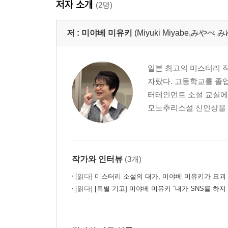
저자 소개
(2명)
저 :
미야베 미유키
(Miyuki Miyabe,みや
일본 최고의 미스터리 작가
자랐다. 고등학교를 졸업
터테인먼트 소설 교실에서
모노추리소설 신인상을 수
작가와 인터뷰
(3개)
[읽다]
미스터리 소설의 대가, 미야베 미유키가 요괴
[읽다]
[특별 기고] 미야베 미유키 “내가 SNS를 하지