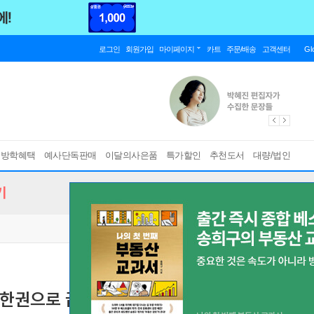
로그인
회원가입
마이페이지
카트
주문/배송
고객센터
Gl
름방학혜택
예사단독판매
이달의사은품
특가할인
추천도서
대량/법인
기
 한권으로 끝내기 + 기출복원 4회분
동물보건