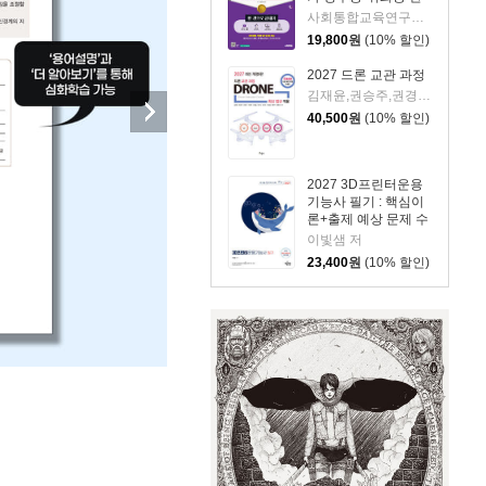
권으로 끝내기
사회통합교육연구회 편저
19,800
원
(10% 할인)
2027 드론 교관 과정
김재윤,권승주,권경미,이응현,신정일,정기포,이상협,채현기,함영관 공편
40,500
원
(10% 할인)
2027 3D프린터운용
기능사 필기 : 핵심이
론+출제 예상 문제 수
록
이빛샘 저
23,400
원
(10% 할인)