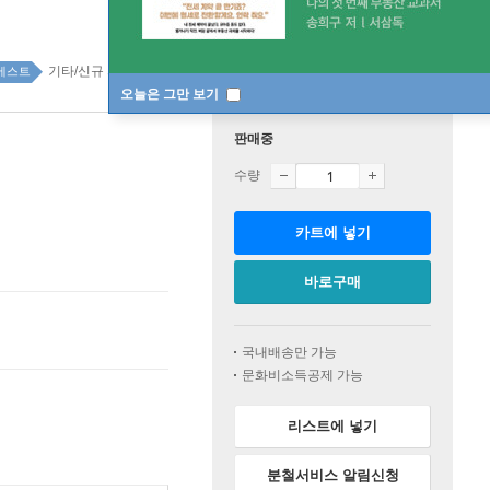
기타/신규 자격증 23위
기타/신규 자격증 top100 7주
베스트
오늘은 그만 보기
판매중
수량
카트에 넣기
바로구매
국내배송만 가능
문화비소득공제 가능
리스트에 넣기
분철서비스 알림신청