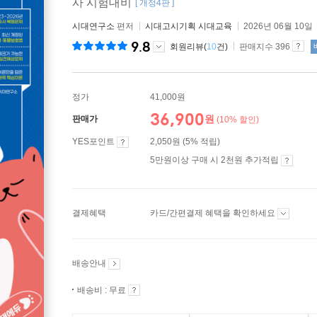
사 시험대비
[ 개정4판 ]
시대연구소
편저
시대고시기획 시대교육
2026년 06월 10일
9.8
회원리뷰(
10
건)
판매지수 396
정가
41,000원
36,900
원
판매가
(10% 할인)
YES포인트
2,050원 (5% 적립)
5만원이상 구매 시 2천원 추가적립
결제혜택
카드/간편결제 혜택을 확인하세요
배송안내
배송비 : 무료