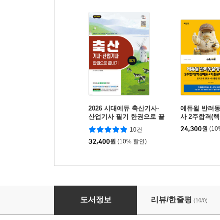
2026 시대에듀 축산기사·
에듀윌 반려
산업기사 필기 한권으로 끝
사 2주합격(
내기
문제+무료특강
24,300
원
(1
10건
32,400
원
(10% 할인)
2027 시대에듀 동물보건사 전과목 한권으로 끝내
도서정보
리뷰/한줄평
(10/0)