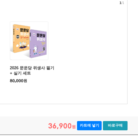
1
/1
2026 문운당 위생사 필기
+ 실기 세트
80,000
원
36,900
카트에 넣기
바로구매
원