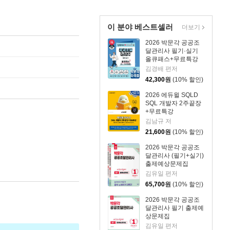
이 분야 베스트셀러
더보기
2026 박문각 공공조
달관리사 필기·실기
올큐패스+무료특강
김경배 편저
42,300
원
(10% 할인)
2026 에듀윌 SQLD
SQL 개발자 2주끝장
+무료특강
김남규 저
21,600
원
(10% 할인)
2026 박문각 공공조
달관리사 (필기+실기)
출제예상문제집
김유일 편저
65,700
원
(10% 할인)
2026 박문각 공공조
달관리사 필기 출제예
상문제집
김유일 편저