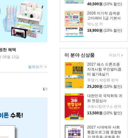
40,500
원
(10% 할인)
2026 이기적 검색광
고마케터 1급 기본서
박노성 저
18,900
원
(10% 할인)
원한 혜택
이 분야 신상품
더보기
년 08월 13일
2027 패스 드론조종
펼쳐보기
자격시험 무인멀티콥
터 필기&실기
류영기,박장환 편저
25,200
원
(10% 할인)
1
/3
대한민국 국적취득 귀
화 면접심사
귀화시험연구소 편저
13,500
원
(10% 할인)
2027 시대에듀 사회
통합프로그램 종합평
가 영주용·귀화용 한