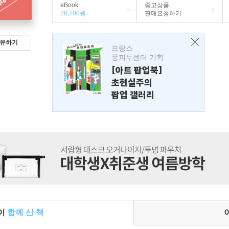
eBook
중고상품
28,700원
판매요청하기
유하기
프랑스
퐁피두센터 기획
[아트 팝업북]
초현실주의
팝업 갤러리
들이
함께 산 책