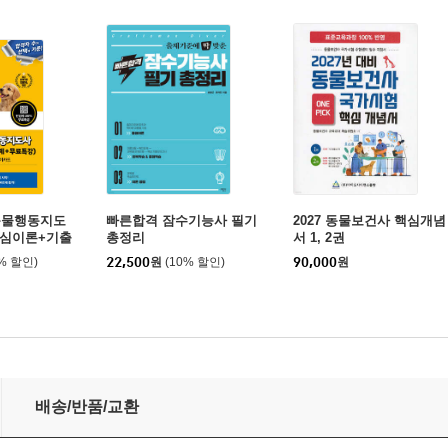
동물행동지도
빠른합격 잠수기능사 필기
2027 동물보건사 핵심개념
핵심이론+기출
총정리
서 1, 2권
)
0% 할인)
22,500
원
(10% 할인)
90,000
원
기 + 기출복원 4회분
배송/반품/교환