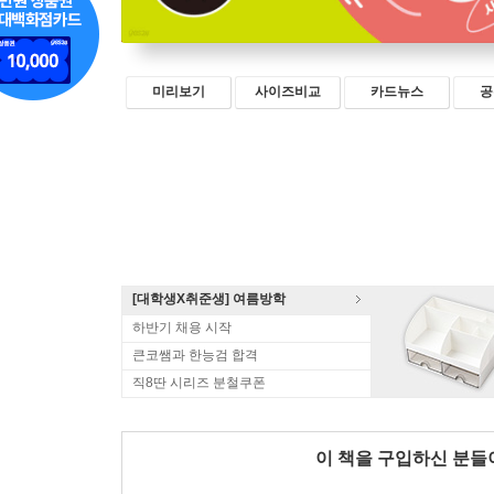
미리보기
사이즈비교
카드뉴스
공
[대학생X취준생] 여름방학
하반기 채용 시작
큰코쌤과 한능검 합격
직8딴 시리즈 분철쿠폰
이 책을 구입하신 분