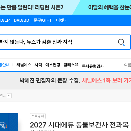
D/LP
DVD/BD
문구
/GIFT
티켓
장안내
채널예스
사락
예스펀딩
클래스24
독서유형검사
여
RBTI Lab
독서유형검사
박혜진 편집자의 문장 수집,
채널예스 1화 보러 가
...
소득공제
2027 시대에듀 동물보건사 전과목