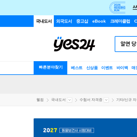
국내도서
외국도서
중고샵
eBook
크레마클럽
C
빠른분야찾기
베스트
신상품
이벤트
바이백
매
웰컴
국내도서
수험서 자격증
기타/신규 자격