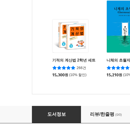
기적의 계산법 2학년 세트
니체의 초월
266건
15,300
원
(10% 할인)
15,210
원
(10
한 손에 쏙 미로찾기 2
도서정보
리뷰/한줄평
(0/0)