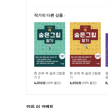
작가의 다른 상품
한 손에 쏙 숨은그림찾
한 손에 쏙 숨은그림찾
점
기 2
기
4,050
원
(10% 할인)
4,050
원
(10% 할인)
8
만든 이 코멘트