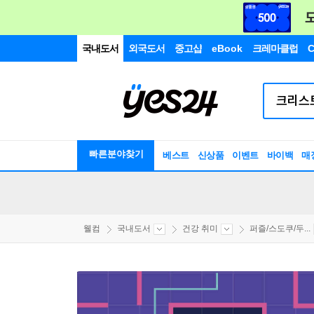
국내도서
외국도서
중고샵
eBook
크레마클럽
C
빠른분야찾기
베스트
신상품
이벤트
바이백
매
웰컴
국내도서
건강 취미
퍼즐/스도쿠/두...