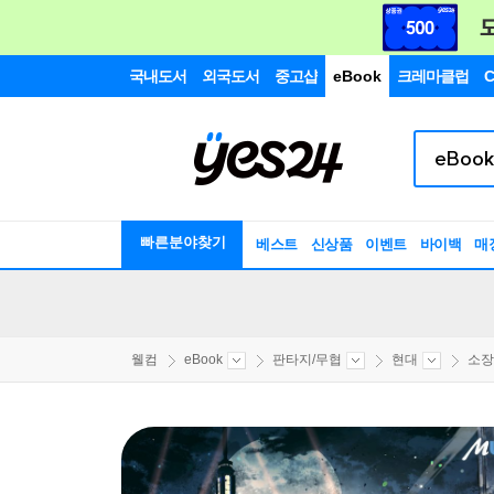
국내도서
외국도서
중고샵
eBook
크레마클럽
C
빠른분야찾기
베스트
신상품
이벤트
바이백
매
웰컴
eBook
판타지/무협
현대
소장