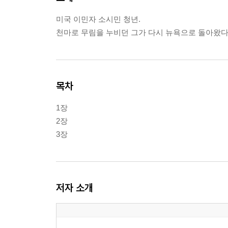
미국 이민자 소시민 청년.
천마로 무림을 누비던 그가 다시 뉴욕으로 돌아왔다
목차
1장
2장
3장
저자 소개