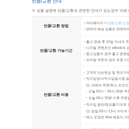
반품/교환 안내
※ 상품 설명에 반품/교환과 관련한 안내가 있는경우 아래 
마이페이지 >
반품/교환 신청
반품/교환 방법
판매자 배송 상품은 판매자와
출고 완료 후 10일 이내의 
디지털 콘텐츠인 eBook의 
반품/교환 가능기간
중고상품의 경우 출고 완료일
모바일 쿠폰의 경우 유효기간(
고객의 단순변심 및 착오구
직수입양서/직수입일서중 일
단, 아래의 주문/취소 조건인
오늘 00시 ~ 06시 30분 
반품/교환 비용
오늘 06시 30분 이후 주문
직수입 음반/영상물/기프트 
단, 당일 00시~13시 사이
박스 포장은 택배 배송이 가