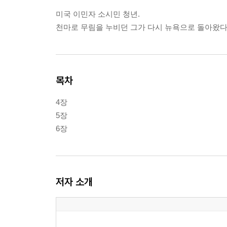
미국 이민자 소시민 청년.
천마로 무림을 누비던 그가 다시 뉴욕으로 돌아왔다
목차
4장
5장
6장
저자 소개