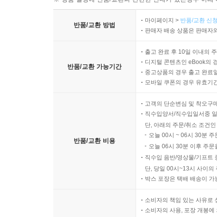
마이페이지 >
반품/교환 신청
반품/교환 방법
판매자 배송 상품은 판매자와
출고 완료 후 10일 이내의 
디지털 콘텐츠인 eBook의 
반품/교환 가능기간
중고상품의 경우 출고 완료일
모바일 쿠폰의 경우 유효기간(
고객의 단순변심 및 착오구
직수입양서/직수입일서중 일
단, 아래의 주문/취소 조건인
오늘 00시 ~ 06시 30분 
반품/교환 비용
오늘 06시 30분 이후 주문
직수입 음반/영상물/기프트 
단, 당일 00시~13시 사이
박스 포장은 택배 배송이 가
소비자의 책임 있는 사유로 
소비자의 사용, 포장 개봉에 