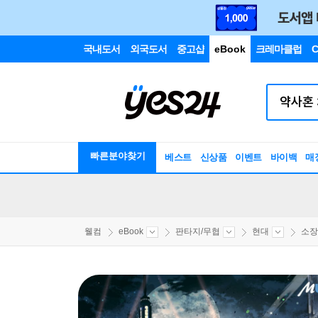
국내도서
외국도서
중고샵
eBook
크레마클럽
C
빠른분야찾기
베스트
신상품
이벤트
바이백
매
웰컴
eBook
판타지/무협
현대
소장