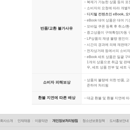
복제가 가능한 상품 등의 포장을 
소비자의 요청에 따라 개별
디지털 컨텐츠인 eBook, 
eBook 대여 상품은 대여 기
모바일 쿠폰 등록 후 취소/환
반품/교환 불가사유
중고상품이 구매확정(자동 
LP상품의 재생 불량 원인이 기
시간의 경과에 의해 재판매가
전자상거래 등에서의 소비자
eBook 세트 상품은 일괄 
1개의 상품으로 취급 및 판매
우, 세트 상품 전부 및 세트
상품의 불량에 의한 반품, 교
소비자 피해보상
준하여 처리됨
환불 지연에 따른 배상
대금 환불 및 환불 지연에 
회사소개
인재채용
이용약관
개인정보처리방침
청소년보호정책
도서홍보안내