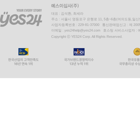
대표 : 김석환, 최세라
주소 : 서울시 영등포구 은행로 11, 5층~6층(여의도동,일신
사업자등록번호 : 229-81-37000 통신판매업신고 : 제 200
이메일 : yes24help@yes24.com 호스팅 서비스사업자 :
Copyright ⓒ YES24 Corp. All Rights Reserved.