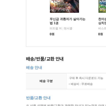
무신급 귀환자가 살아가는
천마
법 1권
상치않
러트렐 저
텐서클
버스트
|
0
원
0
원
배송/반품/교환 안내
배송 안내
구매 후 즉시 다운로드 가능
배송 구분
배송비 : 무료배송
반품/교환 안내
※ 상품 설명에 반품/교환과 관련한 안내가 있는경우 아래 