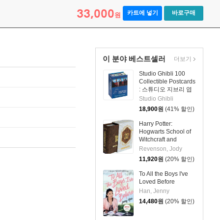
33,000
카트에 넣기
바로구매
원
이 분야 베스트셀러
더보기
Studio Ghibli 100
Collectible Postcards
: 스튜디오 지브리 엽
서 100장 세트 (소장
Studio Ghibli
용 포스트 카드 박스
18,900
원
(41% 할인)
세트)
Harry Potter:
Hogwarts School of
Witchcraft and
Wizardry (Tiny Book)
Revenson, Jody
11,920
원
(20% 할인)
To All the Boys I've
Loved Before
Han, Jenny
14,480
원
(20% 할인)