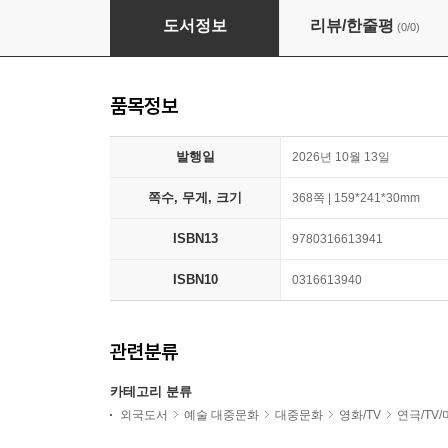
I'll Believe in Anything: The Making of Heate
도서정보
리뷰/한줄평
(0/0)
품목정보
발행일
2026년 10월 13일
쪽수, 무게, 크기
368쪽 | 159*241*30mm
ISBN13
9780316613941
ISBN10
0316613940
관련분류
카테고리 분류
외국도서
예술 대중문화
대중문화
영화/TV
연극/TV