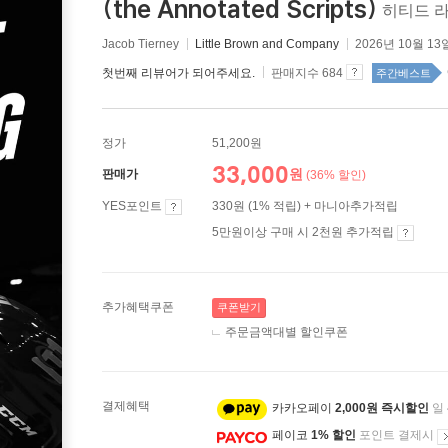
(the Annotated Scripts)
히티드 
Jacob Tierney
Little Brown and Company
2026년 10월 13
첫번째 리뷰어가 되어주세요.
판매지수 684
주간베스트
정가
51,200원
33,000
원
판매가
(36% 할인)
YES포인트
330원 (1% 적립) + 마니아추가적립
5만원이상 구매 시 2천원 추가적립
추가혜택쿠폰
쿠폰받기
주문금액대별 할인쿠폰
결제혜택
카카오페이
2,000원 즉시할인
일
페이코
1% 할인
포인트 결제시