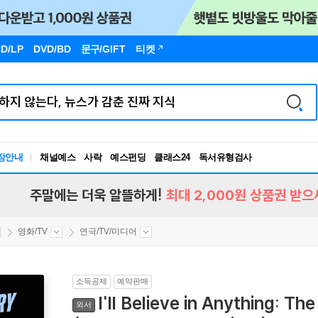
D/LP
DVD/BD
문구
/GIFT
티켓
장안내
채널예스
사락
예스펀딩
클래스24
독서유형검사
RBTI Lab
독서유형검사
주말에는 더욱 알뜰하게!
최대 2,000원 상품권 받으
영화/TV
연극/TV/미디어
소득공제
예약판매
I'll Believe in Anything: T
외서