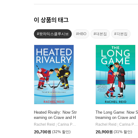
이 상품의 태그
#왓챠익스클루시브
#HBO
#대본집
#각본집
Heated Rivalry: Now Str
The Long Game: Now 
eaming on Crave and H
treaming on Crave and
BO Max
HBO Max
Rachel Reid
Carina Press
Rachel Reid
Carina Press
|
|
20,700
원
(32% 할인)
20,900
원
(31% 할인)