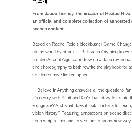
책소개
From Jacob Tierney, the creator of Heated Rival
an official and complete collection of annotated 
scenes content.
Based on Rachel Reid’s blockbuster Game Changers
ok the world by storm. I’ll Believe in Anything take
e entire Accent Aigu team drew on a deep reverence
ene choreography to both rewrite the playbook for a
ve stories have limited appeal.
I’ll Believe in Anything answers all the questions 
e’s rivalry with Scott and Kip’s love story to creat
e originate? And what does it look like for a full te
vision history? Featuring annotations on scene dire
seen scripts, this book gives fans a brand-new way 