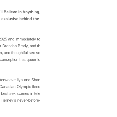
l Believe in Anything,
w exclusive behind-the-
2025 and immediately to
er Brendan Brady, and th
n, and thoughtful sex sc
conception that queer lo
interweave Ilya and Shan
le Canadian Olympic fleec
e best sex scenes in tele
 Tierney’s never-before-