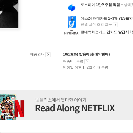
토스페이
1만P 추첨 적립
+ 생애
예스24 현대카드
1~3% YES포
전월 실적 조건 없음
현대백화점카드
앱카드 발급시 1
배송안내
10/13(화) 발송예정(예약판매)
배송비 : 무료
예정일 이후 1~2일 이내 수령