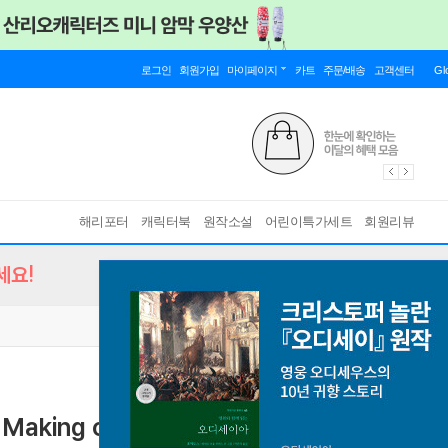
로그인
회원가입
마이페이지
카트
주문/배송
고객센터
Gl
해리포터
캐릭터북
원작소설
어린이특가세트
회원리뷰
세요!
he Making of Heated Rivalry Season 1