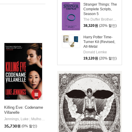
Stranger Things: The
Complete Scripts,
Season 5
The Duffer Brothers / Netflix
38,320
원
(20% 할인)
Harry Potter Time-
Turner Kit (Revised,
All-Metal
Construction)
Donald Lemke
19,120
원
(20% 할인)
Killing Eve: Codename
Villanelle
Jennings, Luke
Mulholland Books
|
35,730
원
(0% 할인)