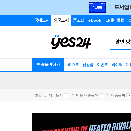
국내도서
외국도서
중고샵
eBook
크레마클럽
C
빠른분야찾기
베스트
신상품
이벤트
바이백
매
웰컴
외국도서
예술 대중문화
대중문화