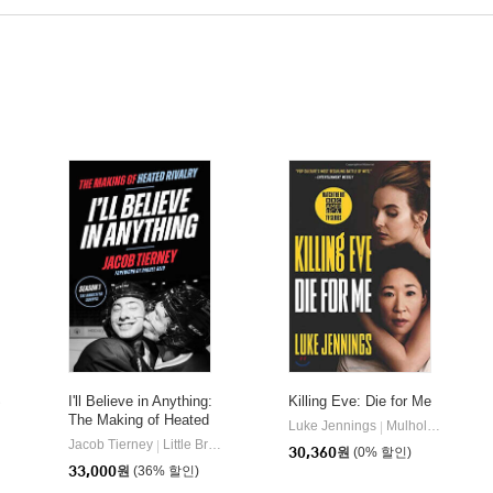
S
I'll Believe in Anything:
Killing Eve: Die for Me
The Making of Heated
Luke Jennings
Mulholland Books
|
Rivalry Season 1 (the A
Jacob Tierney
Little Brown and Company
|
30,360
원
(0% 할인)
nnotated Scripts)
33,000
원
(36% 할인)