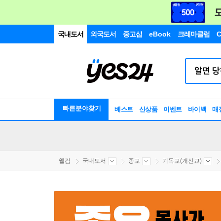
국내도서
외국도서
중고샵
eBook
크레마클럽
C
빠른분야찾기
베스트
신상품
이벤트
바이백
매
웰컴
국내도서
종교
기독교(개신교)