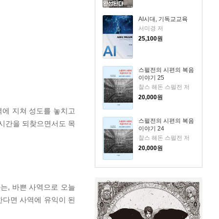
AI시대, 기독교교육
서미경 저
25,100
원
스펄전의 시편의 복음
이야기 25
찰스 해돈 스펄전 저
20,000
원
사역에 지쳐 성도를 놓치고
스펄전의 시편의 복음
린 시간을 되찾으면서도 목
이야기 24
찰스 해돈 스펄전 저
20,000
원
는, 바쁜 사역으로 오늘
한다면 사역에 유익이 된