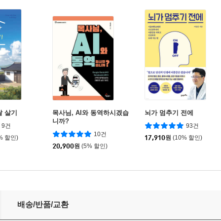
달 살기
목사님, AI와 동역하시겠습
뇌가 멈추기 전에
니까?
9건
93건
10건
% 할인)
17,910
원
(10% 할인)
20,900
원
(5% 할인)
배송/반품/교환