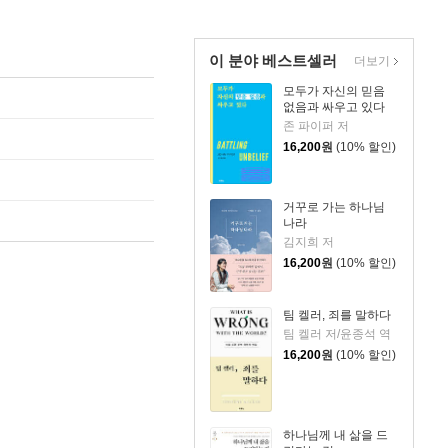
이 분야 베스트셀러
더보기
모두가 자신의 믿음
없음과 싸우고 있다
존 파이퍼 저
16,200
원
(10% 할인)
거꾸로 가는 하나님
나라
김지희 저
16,200
원
(10% 할인)
팀 켈러, 죄를 말하다
팀 켈러 저/윤종석 역
16,200
원
(10% 할인)
하나님께 내 삶을 드