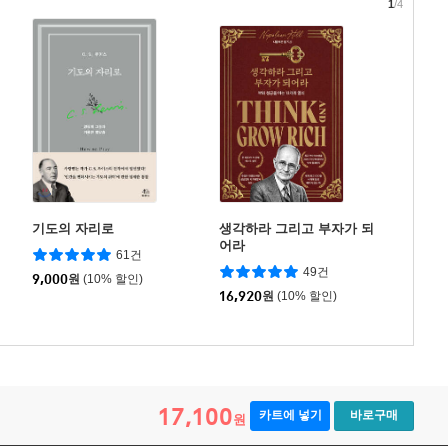
1
/4
기도의 자리로
생각하라 그리고 부자가 되
어라
61건
49건
9,000
원
(10% 할인)
16,920
원
(10% 할인)
17,100
카트에 넣기
바로구매
원