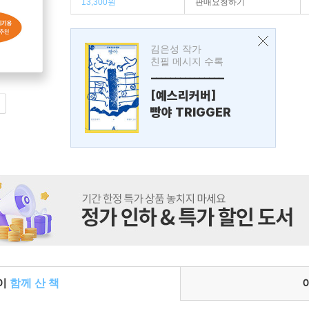
13,300원
판매요청하기
김은성 작가
친필 메시지 수록
---------------
[예스리커버]
빵야 TRIGGER
들이
함께 산 책