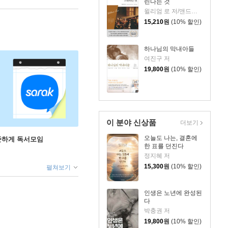
린다는 것
윌리엄 로 저/앤드류 머레이 편/서문강 역
15,210
원
(10% 할인)
하나님의 막내아들
여진구 저
19,800
원
(10% 할인)
이 분야 신상품
더보기
오늘도 나는, 결혼에
꾸준하게 독서모임
한 표를 던진다
정지혜 저
15,300
원
(10% 할인)
펼쳐보기
인생은 노년에 완성된
다
박충권 저
19,800
원
(10% 할인)