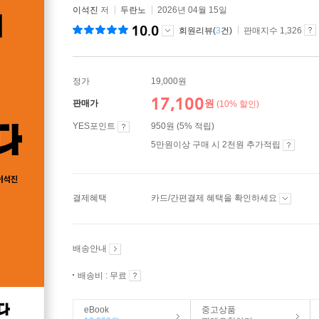
이석진
저
두란노
2026년 04월 15일
10.0
회원리뷰(
3
건)
판매지수 1,326
정가
19,000원
17,100
원
판매가
(10% 할인)
YES포인트
950원 (5% 적립)
5만원이상 구매 시 2천원 추가적립
결제혜택
카드/간편결제 혜택을 확인하세요
배송안내
배송비 : 무료
eBook
중고상품