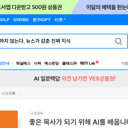
D/LP
DVD/BD
문구
/GIFT
티켓
독서유형검사
RBTI Lab
장안내
채널예스
사락
예스펀딩
클래스24
여
독서유형검사
AI 일문백답
의견 남기면 YES상품권!
신앙생활
소득공제
좋은 목사가 되기 위해 AI를 배웁니