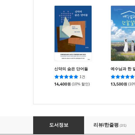
신약의 숨은 단어들
예수님과 한 
1건
14,400
원
(10% 할인)
13,500
원
(10
좋은 목사가 되기 위해 AI를 배웁니다
도서정보
리뷰/한줄평
(2/1)