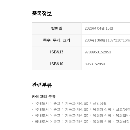
품목정보
발행일
2026년 04월 15일
쪽수, 무게, 크기
280쪽 | 360g | 137*210*16
ISBN13
9788953152953
ISBN10
895315295X
관련분류
카테고리 분류
국내도서
종교
기독교(개신교)
신앙생활
국내도서
종교
기독교(개신교)
목회와 신학
설교/성
국내도서
종교
기독교(개신교)
목회와 신학
목회일반
국내도서
종교
기독교(개신교)
목회와 신학
교회성장