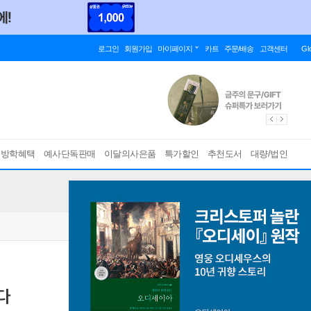
로그인
회원가입
마이페이지
카트
주문/배송
고객센터
Gl
름방학혜택
예사단독판매
이달의사은품
특가할인
추천도서
대량/법인
다