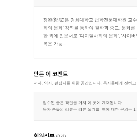
13. 토큰 이코노미
14. 고스트 워크
정완(鄭浣)은 경희대학교 법학전문대학원 교수
15. 플랫폼 프레카리아트
회의 문화’ 강좌를 통하여 철학과 종교, 문화론
16. 알고리즘 매니지먼트
한 외에 인문서로 ‘디지털사회의 문화’, ‘사이버엔트
17. 긱 이코노미
복은 가능...
18. 데이터 엑소더스
19. 무브 투 언
20. 크리에이터 이코노미
만든 이 코멘트
제3장 인지적 변화와 현대 심리 (사회·심리)
저자, 역자, 편집자를 위한 공간입니다. 독자들에게 전하고
21. 포모 증후군
22. 필터 버블
23. 에코 체임버
접수된 글은 확인을 거쳐 이 곳에 게재됩니다.
24. 팝콘 브레인
독자 분들의 리뷰는 리뷰 쓰기를, 책에 대한 문의는 1:
25. 둠 스크롤링
26. 디지털 섀도
27. 테크노스트레스
회원리뷰
(0건)