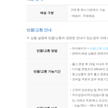
57. 디지털 굴라그
구매 후 즉시 다운로드 가능
58. 가짜뉴스 팬데믹
배송 구분
배송비 : 무료배송
59. 디지털 포퓰리즘
60. 사이버 전사
반품/교환 안내
※ 상품 설명에 반품/교환과 관련한 안내가 있는경우 아래 
마이페이지 >
반품/교환 신청
제7장 자산의 진화와 거래 (금융·자본)
반품/교환 방법
판매자 배송 상품은 판매자와
61. 스마트 컨트랙트
62. DAO (탈중앙화 자율조직)
출고 완료 후 10일 이내의 
63. 웹 3.0
디지털 콘텐츠인 eBook의 
반품/교환 가능기간
중고상품의 경우 출고 완료일
64. 디지털 트윈 경제
모바일 쿠폰의 경우 유효기간(
65. 조각 투자
66. 스테이블 코인
고객의 단순변심 및 착오구
67. 핀플루언서
직수입양서/직수입일서중 일
68. 구독 피로
단, 아래의 주문/취소 조건인
오늘 00시 ~ 06시 30분 
69. 디클러터링