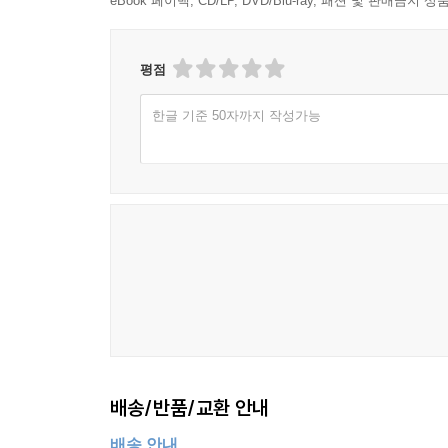
eBook 페이백, CD/LP, DVD/Blu-ray, 패션 및 판매금
41. 잊힐 권리
42. 알고리즘 투명성
43. 디지털 유산
평점
44. 딥페이크
45. 디지털 탄소발자국
한글 기준 50자까지 작성가능
46. 다크 데이터
47. 전자 쓰레기
48. 다크 패턴
49. 데이터 세탁
50. 로봇세
제6장 무너지는 경계와 신권력 (국가·안보)
51. 스플리터넷
52. 사이버 주권
53. 디지털 레비아탄
54. 소버린 AI
배송/반품/교환 안내
55. 데이터 내셔널리즘
배송 안내
56. 알고리즘 민주주의