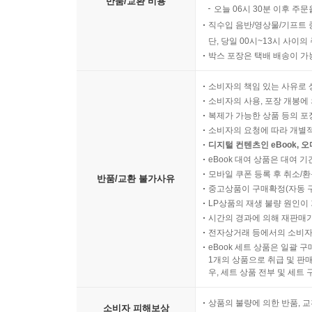
반품/교환 비용
오늘 06시 30분 이후 주문
70. 데이터 라벨링 경제
직수입 음반/영상물/기프트 
단, 당일 00시~13시 사이
제8장 신인류의 행동 양식 (문화·생활)
박스 포장은 택배 배송이 가
71. 조모 (JOMO)
72. 디지털 원주민
소비자의 책임 있는 사유로 
소비자의 사용, 포장 개봉에 
73. 디지털 이주민
복제가 가능한 상품 등의 포장을 
74. 팬데믹 코어
소비자의 요청에 따라 개별
75. 시빌리언 저널리즘
디지털 컨텐츠인 eBook, 
76. 캔슬 컬처
eBook 대여 상품은 대여 기
모바일 쿠폰 등록 후 취소/환
77. 인포데믹
반품/교환 불가사유
중고상품이 구매확정(자동 
78. 디지털 미니멀리즘
LP상품의 재생 불량 원인이 기
79. 사이버 불링
시간의 경과에 의해 재판매가
80. 디지털 디톡스
전자상거래 등에서의 소비자
eBook 세트 상품은 일괄 
1개의 상품으로 취급 및 판매
우, 세트 상품 전부 및 세트
제9장 미래기술과 지각의 확장 (첨단·혁신)
81. 신경망 예술
상품의 불량에 의한 반품, 교
소비자 피해보상