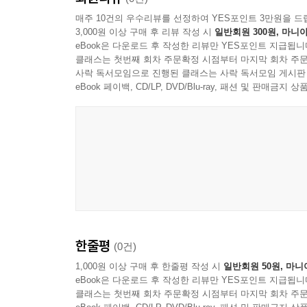
28. 줌 피로
매주 10건의 우수리뷰를 선정하여 YES포인트 3만원을 드
29. 디지털 격차
3,000원 이상 구매 후 리뷰 작성 시
일반회원 300원, 마니아
30. 디지털 노마드
eBook은 다운로드 후 작성한 리뷰만 YES포인트 지급됩니
클래스는 첫번째 회차 주문확정 시점부터 마지막 회차 주문
사락 독서모임으로 진행된 클래스는 사락 독서모임 게시판
제4장 예술적 확장과 존재론 (예술·미래)
eBook 페이백, CD/LP, DVD/Blu-ray, 패션 및 판매금
31. NFT
32. 메타버스
33. 생성형 AI
34. 버추얼 인플루언서
35. 포스트 휴머니즘
36. 프롬프트 엔지니어링
37. 메타-아이덴티티
38. 디지털 영생
39. 사이보그 인류학
한줄평
(0건)
40. 뉴럴링크
1,000원 이상 구매 후 한줄평 작성 시
일반회원 50원, 마니
eBook은 다운로드 후 작성한 리뷰만 YES포인트 지급됩니
제5장 법률·윤리 및 환경적 책임 (규제·환경)
클래스는 첫번째 회차 주문확정 시점부터 마지막 회차 주문