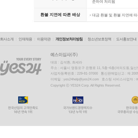
준하여 처리됨
82. 디지털트윈
83. 특이점
환불 지연에 따른 배상
대금 환불 및 환불 지연에 
84. 트랜스휴머니즘
85. 알고리즘 에스테틱
86. 합성 미디어
회사소개
인재채용
이용약관
개인정보처리방침
청소년보호정책
도서홍보안내
87. 비인간 행위자
88. 확장 현실 (XR)
89. 홀로그램 커뮤니케이션
대표 : 김석환, 최세라
90. 사이버 콘도미니엄
주소 : 서울시 영등포구 은행로 11, 5층~6층(여의도동,일신
사업자등록번호 : 229-81-37000 통신판매업신고 : 제 200
이메일 : yes24help@yes24.com 호스팅 서비스사업자 :
제10장 인류를 위한 최후의 보루 (인권·정의)
Copyright ⓒ YES24 Corp. All Rights Reserved.
91. 디지털 인권
92. 킬 스위치
93. 수리할 권리
94. 윤리적 해킹
95. 데이터독점 규제
96. 설명가능 AI