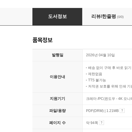
디지털신대륙 신조어사전
도서정보
리뷰/한줄평
(0/0)
품목정보
발행일
2026년 04월 10일
배송 없이 구매 후 바로 읽
제한없음
이용안내
TTS 불가능
저작권 보호를 위해 인쇄 기
지원기기
크레마 /PC(윈도우 - 4K 모
파일/용량
PDF(DRM) | 1.21MB
페이지 수
약 94쪽