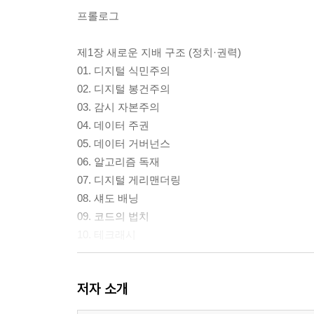
프롤로그
제1장 새로운 지배 구조 (정치·권력)
01. 디지털 식민주의
02. 디지털 봉건주의
03. 감시 자본주의
04. 데이터 주권
05. 데이터 거버넌스
06. 알고리즘 독재
07. 디지털 게리맨더링
08. 섀도 배닝
09. 코드의 법치
10. 테크래시
제2장 데이터 경제와 노동의 재편 (경제·노동)
저자 소개
11. 프로토콜 경제
12. 플레이 투 언