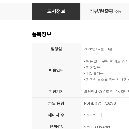
거북이 왕 쿠바와 잃어버린 바다의 별
도서정보
리뷰/한줄평
(0/0)
품목정보
발행일
2026년 04월 10일
배송 없이 구매 후 바로 읽
제한없음
이용안내
TTS 불가능
저작권 보호를 위해 인쇄 기
지원기기
크레마 /PC(윈도우 - 4K 모
파일/용량
PDF(DRM) | 7.02MB
페이지 수
약 63쪽
ISBN13
9791139053289