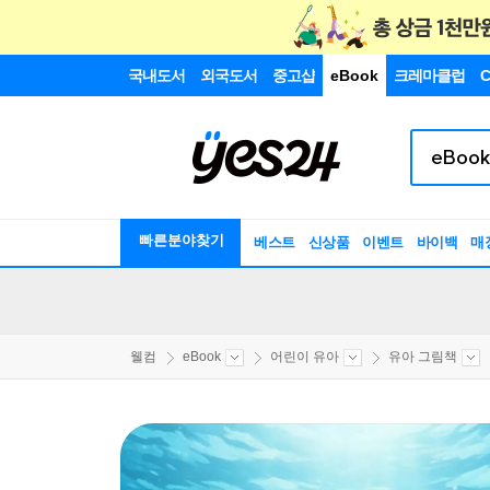
국내도서
외국도서
중고샵
eBook
크레마클럽
C
빠른분야찾기
베스트
신상품
이벤트
바이백
매
웰컴
eBook
어린이 유아
유아 그림책