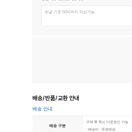
18. 마지막 관문을 지키는 상어
The Shark Guarding the Final Gate
한글 기준 50자까지 작성가능
19. 진심은 통하는 법
Sincerity Always Gets Through
20. 다시 찬란하게 빛나는 바다
The Ocean Shining Brilliantly Again
21. 온 바다가 들썩이는 축제
A Festival That Rocks the Whole Ocean
22. 사랑하는 친구들과의 포옹
배송/반품/교환 안내
Hugs with Beloved Friends
배송 안내
23. 더 지혜로워진 영웅의 귀환
구매 후 즉시 다운로드 가능
Return of the Wiser Hero
배송 구분
배송비 : 무료배송