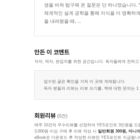
생을 바쳐 탐구해 온 질문은 단 하나였습니다. 
체계적인 설계 공학을 통해 지식을 더 명확하
7. 번쩍! 전기 가오리의 습격
을 내려왔을 때, ...
Flash! Attack of the Electric Ray
8. 숨 막히는 좁은 바위 틈
The Breathtakingly Narrow Rock Crevice
만든 이 코멘트
저자, 역자, 편집자를 위한 공간입니다. 독자들에게 전하고
9. 끝을 알 수 없는 심해 동굴
The Bottomless Deep-Sea Cave
접수된 글은 확인을 거쳐 이 곳에 게재됩니다.
10. 동굴의 주인 괴물 대왕오징어
독자 분들의 리뷰는 리뷰 쓰기를, 책에 대한 문의는 1:
The Cave Master Giant Squid Monster
11. 앞이 안 보이는 먹물 미로
회원리뷰
(0건)
The Invisible Ink Maze
매주 10건의 우수리뷰를 선정하여 YES포인트 3만원을 드
3,000원 이상 구매 후 리뷰 작성 시
일반회원 300원, 마니아
12. 물러서지 않는 용기의 방패
eBook은 다운로드 후 작성한 리뷰만 YES포인트 지급됩니