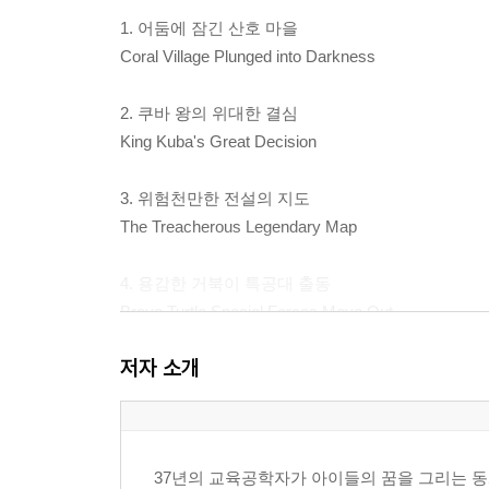
1. 어둠에 잠긴 산호 마을
Coral Village Plunged into Darkness
2. 쿠바 왕의 위대한 결심
King Kuba's Great Decision
3. 위험천만한 전설의 지도
The Treacherous Legendary Map
4. 용감한 거북이 특공대 출동
Brave Turtle Special Forces Move Out
저자 소개
5. 휘감기는 거대 미역 숲
The Tangling Giant Kelp Forest
6. 맹독을 가진 해파리 군단
37년의 교육공학자가 아이들의 꿈을 그리는 동
The Venomous Jellyfish Army