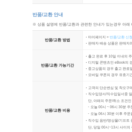
24. 평화가 깃든 아름다운 마을
반품/교환 안내
The Beautiful Village Where Peace Dwells
※ 상품 설명에 반품/교환과 관련한 안내가 있는경우 아래 
25. 가슴 속에 품은 새로운 꿈
마이페이지 >
반품/교환 신청
A New Dream Kept in the Heart
반품/교환 방법
판매자 배송 상품은 판매자와
출고 완료 후 10일 이내의 
디지털 콘텐츠인 eBook의 
반품/교환 가능기간
중고상품의 경우 출고 완료일
모바일 쿠폰의 경우 유효기간(
고객의 단순변심 및 착오구
직수입양서/직수입일서중 일
단, 아래의 주문/취소 조건인
오늘 00시 ~ 06시 30분 
반품/교환 비용
오늘 06시 30분 이후 주문
직수입 음반/영상물/기프트 
단, 당일 00시~13시 사이