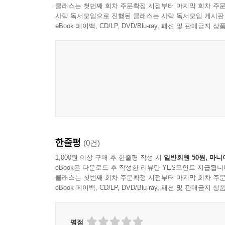
클래스는 첫번째 회차 주문확정 시점부터 마지막 회차 주문
The Shield of Courage That Never Retreats
사락 독서모임으로 진행된 클래스는 사락 독서모임 게시판
eBook 페이백, CD/LP, DVD/Blu-ray, 패션 및 판매금
13. 신비로운 빛을 내는 보석 조개
The Mysterious Glowing Jewel Clam
14. 마음을 움직인 지혜로운 대화
Wise Conversation That Moved the Heart
15. 아찔하게 높은 해저 절벽
The Dizzyingly High Underwater Cliff
한줄평
(0건)
16. 폭풍 같은 조류를 타고
1,000원 이상 구매 후 한줄평 작성 시
일반회원 50원, 마니
Riding the Storm-like Current
eBook은 다운로드 후 작성한 리뷰만 YES포인트 지급됩니
클래스는 첫번째 회차 주문확정 시점부터 마지막 회차 주문
eBook 페이백, CD/LP, DVD/Blu-ray, 패션 및 판매금
17. 희망을 안고 돌아가는 길
The Way Back Carrying Hope
평점