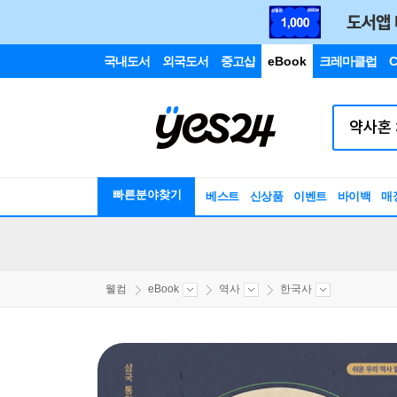
국내도서
외국도서
중고샵
eBook
크레마클럽
C
빠른분야찾기
베스트
신상품
이벤트
바이백
매
웰컴
eBook
역사
한국사