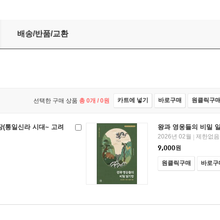
말)
배송/반품/교환
카트에 넣기
바로구매
원클릭구
선택한 구매 상품
총
0
개 /
0
원
장(통일신라 시대~ 고려
왕과 영웅들의 비밀 
2026년 02월
제한없음
|
9,000
원
원클릭구매
바로구