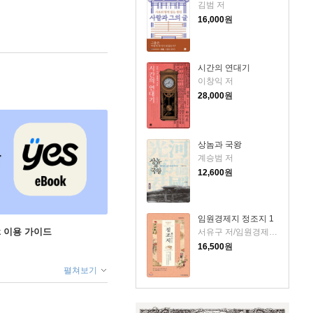
김범 저
16,000
원
시간의 연대기
이창익 저
28,000
원
상놈과 국왕
계승범 저
12,600
원
임원경제지 정조지 1
ok 이용 가이드
서유구 저/임원경제연구소 역
16,500
원
펼쳐보기