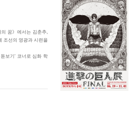
려의 꿈》에서는 김춘추,
께 조선의 영광과 시련을
돋보기' 코너로 심화 학