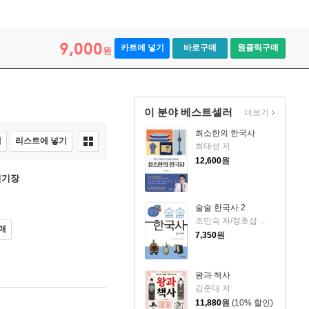
9,000
카트에 넣기
바로구매
원클릭구매
원
이 분야 베스트셀러
더보기
최소한의 한국사
매
리스트에 넣기
최태성 저
12,600
원
일기장
술술 한국사 2
조민숙 저/정호섭 감수/백대승 그림
매
7,350
원
왕과 책사
김준태 저
11,880
원
(10% 할인)