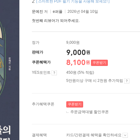
2
[ 스마트한 PDF 필기 기능을 사용해 보세요! ]
문예진
저
e퍼플
2026년 04월 10일
첫번째 리뷰어가 되어주세요.
정가
9,000원
9,000
원
판매가
8,100
원
쿠폰혜택가
쿠폰받기
YES포인트
450원 (5% 적립)
5만원이상 구매 시 2천원 추가적립
추가혜택쿠폰
쿠폰받기
주문금액대별 할인쿠폰
결제혜택
카드/간편결제 혜택을 확인하세요