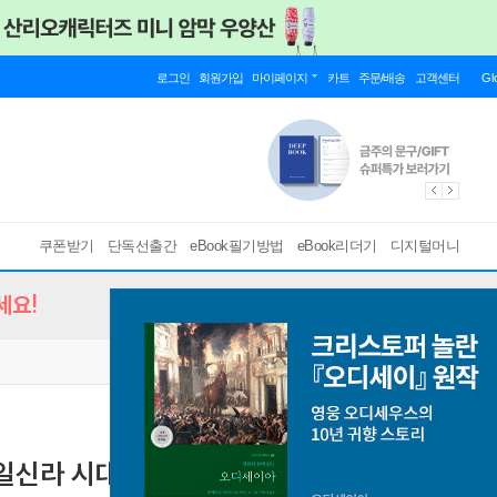
로그인
회원가입
마이페이지
카트
주문/배송
고객센터
Gl
쿠폰받기
단독선출간
eBook필기방법
eBook리더기
디지털머니
세요!
일신라 시대~ 고려 말)
쉬운 우리 역사 읽기 시리즈