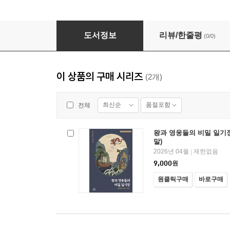
왕과 영웅들의 비밀 일기장(통일신라 시대~ 고려 
도서정보
리뷰/한줄평
(0/0)
이 상품의 구매 시리즈
(2개)
최신순
품절포함
전체
왕과 영웅들의 비밀 일기
말)
2026년 04월
제한없음
|
9,000
원
원클릭구매
바로구매