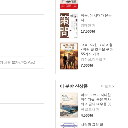
책문, 이 시대가 묻는
다
김태완 저
17,500
원
교복, 지게, 그리고 총
- 벼랑 끝 조국을 구한
55가지 기적!
김진섭,강우철 저
사용 불가) /PC(Mac)
7,000
원
이 분야 신상품
더보기
여수, 모르고 지나친
이야기들: 숨은 역사
와 지금의 여수를 잇
다
AI 글로사 저
4,500
원
사람과 그의 글