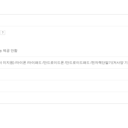
기
능 제공 안함
니터 미지원) /아이폰 /아이패드 /안드로이드폰 /안드로이드패드 /전자책단말기(저사양 기기 