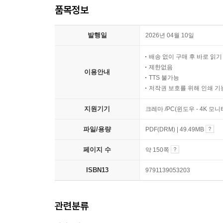
품목정보
발행일
2026년 04월 10일
배송 없이 구매 후 바로 읽
제한없음
이용안내
TTS 불가능
저작권 보호를 위해 인쇄 기
지원기기
크레마 /PC(윈도우 - 4K 모
파일/용량
PDF(DRM) | 49.49MB
페이지 수
약 150쪽
ISBN13
9791139053203
관련분류