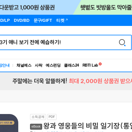
D/LP
DVD/BD
문구
/GIFT
티켓
독서유형검사
장안내
채널예스
사락
예스펀딩
클래스24
RBTI Lab
독서유형검사
주말에는 더욱 알뜰하게!
최대 2,000원 상품권 받으
소득공제
PDF
왕과 영웅들의 비밀 일기장(통
eBook