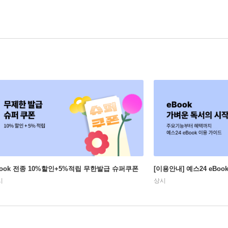
Book 전종 10%할인+5%적립 무한발급 슈퍼쿠폰
[이용안내] 예스24 eBo
시
상시