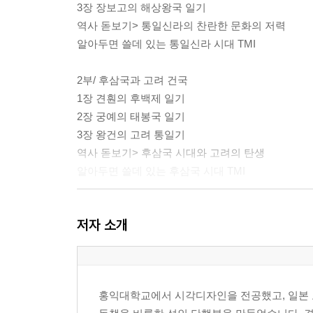
3장 장보고의 해상왕국 일기
역사 돋보기> 통일신라의 찬란한 문화의 저력
알아두면 쓸데 있는 통일신라 시대 TMI
2부/ 후삼국과 고려 건국
1장 견훤의 후백제 일기
2장 궁예의 태봉국 일기
3장 왕건의 고려 통일기
역사 돋보기> 후삼국 시대와 고려의 탄생
알아두면 쓸데 있는 후삼국 시대 TMI
3부/ 고려의 빛과 그림자
저자 소개
1장 서희의 외교 담판기
2장 묘청의 서경천도 일기
3장 공민왕의 개혁 일기
역사 돋보기> 고려의 빛과 그림자가 만든 모습
홍익대학교에서 시각디자인을 전공했고, 일본 도
알아두면 쓸데 있는 고려 시대 TMI