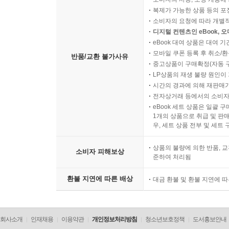
복제가 가능한 상품 등의 포장을 
소비자의 요청에 따라 개별
디지털 컨텐츠인 eBook, 
eBook 대여 상품은 대여 기
모바일 쿠폰 등록 후 취소/환
반품/교환 불가사유
중고상품이 구매확정(자동 
LP상품의 재생 불량 원인이 기
시간의 경과에 의해 재판매가
전자상거래 등에서의 소비자
eBook 세트 상품은 일괄 
1개의 상품으로 취급 및 판매
우, 세트 상품 전부 및 세트
상품의 불량에 의한 반품, 교
소비자 피해보상
준하여 처리됨
환불 지연에 따른 배상
대금 환불 및 환불 지연에 
회사소개
인재채용
이용약관
개인정보처리방침
청소년보호정책
도서홍보안내