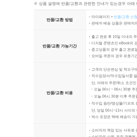
※ 상품 설명에 반품/교환과 관련한 안내가 있는경우 아래 
마이페이지 >
반품/교환 신청
반품/교환 방법
판매자 배송 상품은 판매자와
출고 완료 후 10일 이내의 
디지털 콘텐츠인 eBook의 
반품/교환 가능기간
중고상품의 경우 출고 완료일
모바일 쿠폰의 경우 유효기간(
고객의 단순변심 및 착오구
직수입양서/직수입일서중 일
단, 아래의 주문/취소 조건인
오늘 00시 ~ 06시 30분 
반품/교환 비용
오늘 06시 30분 이후 주문
직수입 음반/영상물/기프트 
단, 당일 00시~13시 사이
박스 포장은 택배 배송이 가
소비자의 책임 있는 사유로 
소비자의 사용, 포장 개봉에 