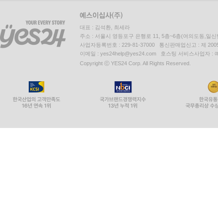
대표 : 김석환, 최세라
주소 : 서울시 영등포구 은행로 11, 5층~6층(여의도동,일신
사업자등록번호 : 229-81-37000 통신판매업신고 : 제 200
이메일 : yes24help@yes24.com 호스팅 서비스사업자 :
Copyright ⓒ YES24 Corp. All Rights Reserved.