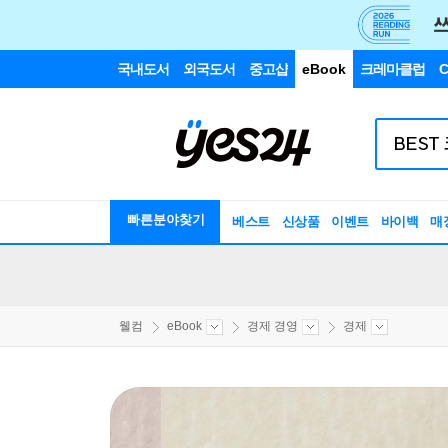
국내도서
외국도서
중고샵
eBook
크레마클럽
C
빠른분야찾기
베스트
신상품
이벤트
바이백
매
웰컴
eBook
경제 경영
경제