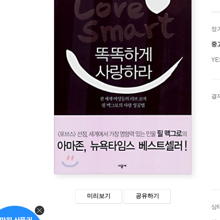
정
중
Y
결
미리보기
공유하기
상