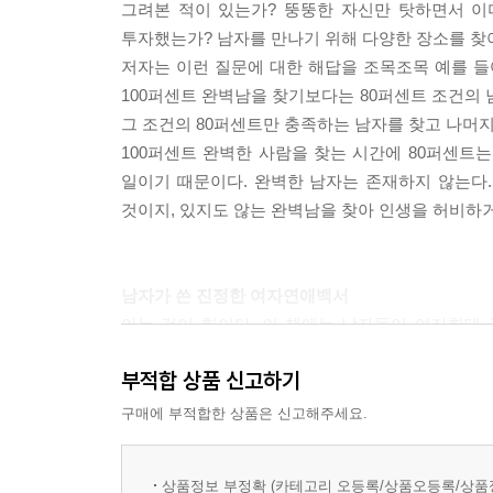
그려본 적이 있는가? 뚱뚱한 자신만 탓하면서 이
6장 최고의 애인을 만드는 6단계 전략
투자했는가? 남자를 만나기 위해 다양한 장소를 찾아
남자 만들기 1단계 _적당한 때와 장소 찾기
저자는 이런 질문에 대한 해답을 조목조목 예를 들
남자 만들기 2단계 _남녀친구 활용하기
100퍼센트 완벽남을 찾기보다는 80퍼센트 조건의 
남자 만들기 3단계 _대화로 접근하기
그 조건의 80퍼센트만 충족하는 남자를 찾고 나머지
남자 만들기 4단계 _호감 주는 연기하기
100퍼센트 완벽한 사람을 찾는 시간에 80퍼센트
남자 만들기 5단계 _애 타게 만들기
일이기 때문이다. 완벽한 남자는 존재하지 않는다
남자 만들기 6단계 _신비감 유지하기
것이지, 있지도 않는 완벽남을 찾아 인생을 허비하
7장 남자의 사람됨을 판단하라
여자의 본능적인 안목으로 남자를 보자
남자가 쓴 진정한 여자연애백서
내가 만난 남자, 나와 결혼은 할까?
아는 것이 힘이다. 이 책에는 남자들이 여자한테
사랑이 넘치는 자상한 아버지가 될 수 있을까?
행동을 분석하는 법도 담겨 있다. 남자들의 실체 폭
항상 나를 존중하고 소중하게 대할까?
부적합 상품 신고하기
또한 이 책은 솔로 여성들의 연애론만을 다루고 
이 남자한테 심각한 문제가 있는 건 아닐까?
두근거림은 어느새 사라지기 마련이다. 그것은 더 
구매에 부적합한 상품은 신고해주세요.
내가 바라는 남자의 조건에 얼마나 맞을까?
있는 방법도 제시해 주고 있다.
그를 파악하는 지름길은 진실한 대화다
누구나 짝은 있다. 그리고 누구나 사랑과 기쁨으로 
상품정보 부정확 (카테고리 오등록/상품오등록/상품