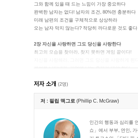
그와 함께 있을 때 드는 느낌이 가장 중요하다
완벽한 남자는 없다! 남자의 조건, 80%면 충분하다
미래 남편의 조건을 구체적으로 상상하라
오는 남자 막지 않는다? 적당히 까다로운 것도 좋다
2장 자신을 사랑하면 그도 당신을 사랑한다
최고의 모습을 찾아라, 찾지 못하면 게임 끝이다!
자신을 사랑해라, 그러면 그도 당신을 사랑하게 된다
개성을 나타내라, 기억에 남는 존재가 돼야 한다
자신감을 보여라, 남자가 스스로 쫓아오도록!
저자 소개
자기 생각을 말해라, 예스 걸은 지루할 뿐이다
(2명)
3장 사랑 앞에서 절박한 모습은 보이지 마라
저 :
필립 맥그로
(Phillip C. McGraw)
일주일에 몇 시간을 연애에 투자하는가?
과거 상처에 대한 두려움부터 떨쳐버려라
인간의 행동과 심리를 
남자 앞에서 절대 절박한 모습을 보이지 마라
쇼」에서 부부, 연인, 
사랑 게임의 승자처럼 생각하고 느끼고 행동하라