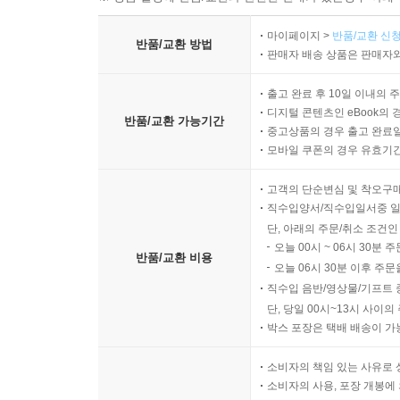
마이페이지 >
반품/교환 신청
반품/교환 방법
판매자 배송 상품은 판매자와
출고 완료 후 10일 이내의 
디지털 콘텐츠인 eBook의 
반품/교환 가능기간
중고상품의 경우 출고 완료일
모바일 쿠폰의 경우 유효기간(
고객의 단순변심 및 착오구
직수입양서/직수입일서중 일
단, 아래의 주문/취소 조건인
오늘 00시 ~ 06시 30분 
반품/교환 비용
오늘 06시 30분 이후 주문
직수입 음반/영상물/기프트 
단, 당일 00시~13시 사이
박스 포장은 택배 배송이 가
소비자의 책임 있는 사유로 
소비자의 사용, 포장 개봉에 