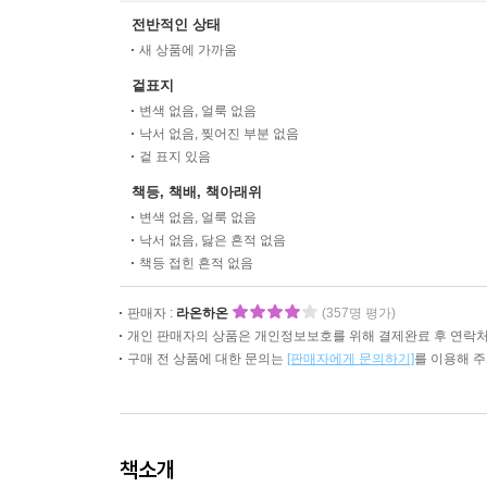
전반적인 상태
새 상품에 가까움
겉표지
변색 없음, 얼룩 없음
낙서 없음, 찢어진 부분 없음
겉 표지 있음
책등, 책배, 책아래위
변색 없음, 얼룩 없음
낙서 없음, 닳은 흔적 없음
책등 접힌 흔적 없음
판매자 :
라온하온
(357명 평가)
개인 판매자의 상품은 개인정보보호를 위해 결제완료 후 연락처
구매 전 상품에 대한 문의는
[판매자에게 문의하기]
를 이용해 
책소개