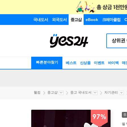
국내도서
외국도서
중고샵
eBook
크레마클럽
C
빠른분야찾기
베스트
신상품
이벤트
바이백
매
웰컴
중고샵
중고 국내도서
자기관리
중
97%
필