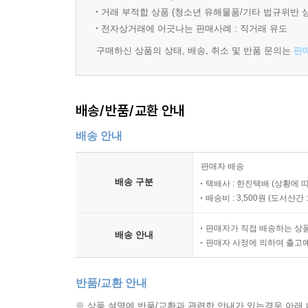
기쁨으로 가득한 관계를 이룰 수 있는 비법이 숨겨져
거래 부적합 상품 (청소년 유해물품/기타 법규위반 
8장 평생 후회 없는 남자 선택하기
있다.
전자상거래에 어긋나는 판매사례 : 직거래 유도
결혼 후 후회하지 않는 최선의 남자 고르기
확실히 내 남자로 만드는 마지막 협상 기술
구매하신 상품의 상태, 배송, 취소 및 반품 문의는
판
9장 오래된 사랑 재충전하기
차갑게 식어버린 사이, 다시 불을 지펴라
배송/반품/교환 안내
오래된 연인일수록 서로의 욕구를 파악하라
배송 안내
연인 관계를 더욱 돈독하게 만드는 방법
완벽할 정도로 행복한 커플은 세상에 없다
판매자 배송
남녀 사이에는 항상 갈등과 사랑이 공존한다
배송 구분
택배사 : 한진택배 (상황에 
배송비 : 3,500원 (
도서산간 : 
epilogue
판매자가 직접 배송하는 상
배송 안내
판매자 사정에 의하여 출고
반품/교환 안내
※ 상품 설명에 반품/교환과 관련한 안내가 있는경우 아래 