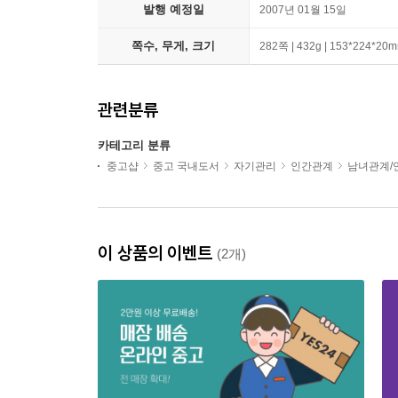
발행 예정일
2007년 01월 15일
쪽수, 무게, 크기
282쪽 | 432g | 153*224*20
관련분류
카테고리 분류
중고샵
중고 국내도서
자기관리
인간관계
남녀관계/
이 상품의 이벤트
(2개)