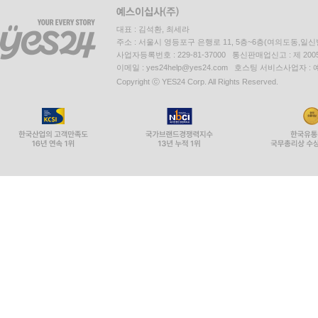
대표 : 김석환, 최세라
주소 : 서울시 영등포구 은행로 11, 5층~6층(여의도동,일신
사업자등록번호 : 229-81-37000 통신판매업신고 : 제 200
이메일 : yes24help@yes24.com 호스팅 서비스사업자 :
Copyright ⓒ YES24 Corp. All Rights Reserved.