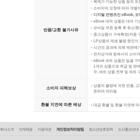
복제가 가능한 상품 등의 포장을 
소비자의 요청에 따라 개별
디지털 컨텐츠인 eBook, 
eBook 대여 상품은 대여 기
모바일 쿠폰 등록 후 취소/환
반품/교환 불가사유
중고상품이 구매확정(자동 
LP상품의 재생 불량 원인이 기
시간의 경과에 의해 재판매가
전자상거래 등에서의 소비자
eBook 세트 상품은 일괄 
1개의 상품으로 취급 및 판매
우, 세트 상품 전부 및 세트
상품의 불량에 의한 반품, 교
소비자 피해보상
준하여 처리됨
환불 지연에 따른 배상
대금 환불 및 환불 지연에 
회사소개
인재채용
이용약관
개인정보처리방침
청소년보호정책
도서홍보안내