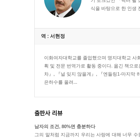
기 토크쇼인 「닥터 필 쇼
항상 자신의 모습을 있는 그대로 받아들이자
식을 바탕으로 한 인생 
이제 달라진 생각만큼 달라진 사랑을 시작하자
4장 그의 머릿속에 나를 각인시켜라
나의 진짜 모습, 남들에게는 어떻게 보일까?
역 :
서현정
남과 잘 어울리는 스타일인가? 기억에 남는 모습을
남을 보살펴 주는 성격인가? 자신의 장점으로 남자
이화여자대학교를 졸업했으며 명지대학교 사회
자신의 관심사는 무엇인가? 남다른 가치관을 가져
획 및 전문 번역가로 활동 중이다. 옮긴 책으로는
눈에 띄는 개성이 있는가? 보이는 것이 전부는 아
차』, 『널 잊지 않을게』, 『엔들링1-마지막 하
남자들의 관심을 끄는 긍정적인 자기 모습 5가지
은하수를 올려...
기억에 남느냐 남지 못하느냐, 그것이 문제이다
5장 남자의 진짜 속마음 엿보기
남자의 생각을 이해해야 마음도 사로잡는 법이다
출판사 리뷰
남자의 속마음을 쏙쏙 파헤친 남자의 진실 혹은 거짓
좀처럼 파악 안 되는 남자의 유별난 행동 양식
남자의 조건, 80%면 충분하다
짐승 같은 남자의 천성, 이해하고 받아들여라
그의 말처럼 지금까지 우리는 사랑에 대해 너무 수