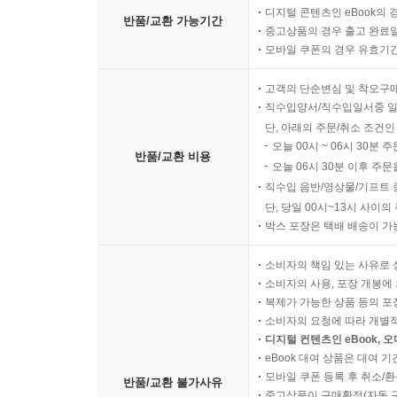
디지털 콘텐츠인 eBook의 
반품/교환 가능기간
중고상품의 경우 출고 완료일
모바일 쿠폰의 경우 유효기간(
고객의 단순변심 및 착오구
직수입양서/직수입일서중 일
단, 아래의 주문/취소 조건인
오늘 00시 ~ 06시 30분 
반품/교환 비용
오늘 06시 30분 이후 주문
직수입 음반/영상물/기프트 
단, 당일 00시~13시 사이
박스 포장은 택배 배송이 가
소비자의 책임 있는 사유로 
소비자의 사용, 포장 개봉에 
복제가 가능한 상품 등의 포장을 
소비자의 요청에 따라 개별
디지털 컨텐츠인 eBook, 
eBook 대여 상품은 대여 기
모바일 쿠폰 등록 후 취소/환
반품/교환 불가사유
중고상품이 구매확정(자동 