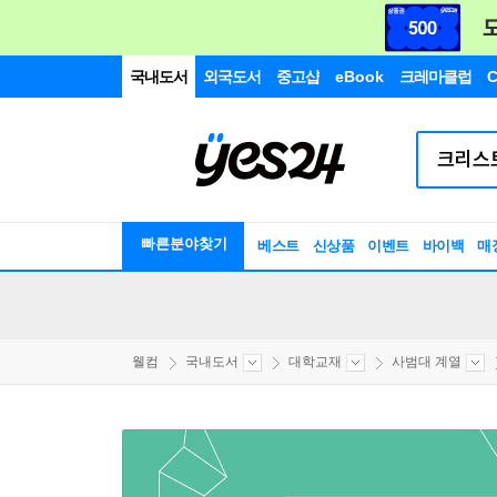
국내도서
외국도서
중고샵
eBook
크레마클럽
C
빠른분야찾기
베스트
신상품
이벤트
바이백
매
웰컴
국내도서
대학교재
사범대 계열