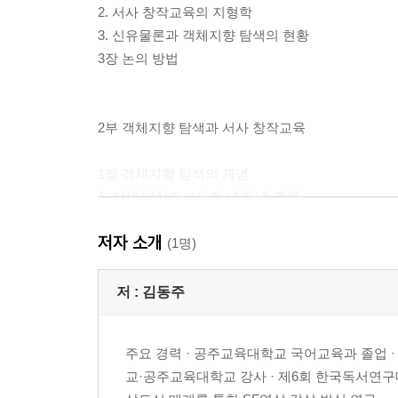
2. 서사 창작교육의 지형학
3. 신유물론과 객체지향 탐색의 현황
3장 논의 방법
2부 객체지향 탐색과 서사 창작교육
1장 객체지향 탐색의 개념
1. 탐색 대상으로서의 세계 내 객체
2. 객체지향 탐색의 의미와 특징
저자 소개
2장 세계에 대한 객체지향 탐색의 방식
(1명)
1. 세계 인식 태도의 전환
2. 인식 경험의 내용 구축
저 :
김동주
3. 인식 배경의 초첨화
3장 서사 창작교육의 실천 단위
주요 경력 · 공주교육대학교 국어교육과 졸업 
1. 창작 소재에 대한 감각 경험 세분화
교·공주교육대학교 강사 · 제6회 한국독서연구대
2. 창작 대상 사건의 상상적 조직화