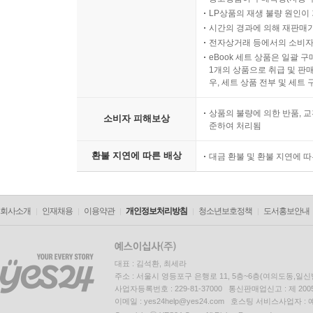
LP상품의 재생 불량 원인이 기
시간의 경과에 의해 재판매가
전자상거래 등에서의 소비자
eBook 세트 상품은 일괄 
1개의 상품으로 취급 및 판매
우, 세트 상품 전부 및 세트
상품의 불량에 의한 반품, 교
소비자 피해보상
준하여 처리됨
환불 지연에 따른 배상
대금 환불 및 환불 지연에 
회사소개
인재채용
이용약관
개인정보처리방침
청소년보호정책
도서홍보안내
대표 : 김석환, 최세라
주소 : 서울시 영등포구 은행로 11, 5층~6층(여의도동,일신
사업자등록번호 : 229-81-37000 통신판매업신고 : 제 200
이메일 : yes24help@yes24.com 호스팅 서비스사업자 :