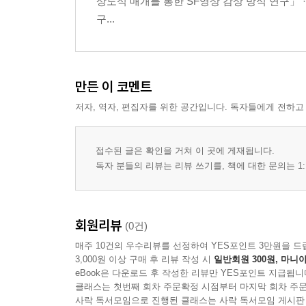
상도식 매개를 통한 SF영상 감상 방식 연구」 
3. 창작 대상의 서사적 매개화
구...
3부 객체지향 탐색을 통한 서사 창작의 실천 구조
1장 중심 소재에 대한 구체적 탐구
만든 이 코멘트
1. 세계 요소 중 중심 소재 선택
저자, 역자, 편집자를 위한 공간입니다. 독자들에게 전하고
2. 중심 소재의 감각 경험 구체화
3. 감각 대상에 대한 지각 구상화
2장 중심 소재의 실재적 사건 구성
접수된 글은 확인을 거쳐 이 곳에 게재됩니다.
1. 감각 경험과 독립된 창작 대상 상정
독자 분들의 리뷰는 리뷰 쓰기를, 책에 대한 문의는 1:
2. 창작 대상의 존립적 성질에 따른 사건 조직
3. 가정적 상황 속 창작 대상 사건 추론
3장 중심 소재 매개에 의한 서사성 구현
회원리뷰
(0건)
1. 창작 대상의 서술 가능역 검토
매주 10건의 우수리뷰를 선정하여 YES포인트 3만원을 드
2. 창작 대상의 감각적 시공간 배치
3,000원 이상 구매 후 리뷰 작성 시
일반회원 300원, 마니아
3. 실재적 창작 대상 사건의 매개적 서술
eBook은 다운로드 후 작성한 리뷰만 YES포인트 지급됩니
클래스는 첫번째 회차 주문확정 시점부터 마지막 회차 주문
사락 독서모임으로 진행된 클래스는 사락 독서모임 게시판