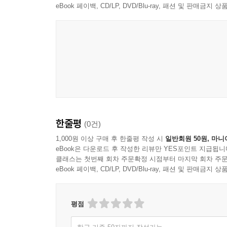
4부 객체지향 탐색 기반 서사 창작교육의 실제
eBook 페이백, CD/LP, DVD/Blu-ray, 패션 및 판매금
1장 객체지향 탐색 기반 서사 창작교육 설계의 방향
1. 교육과정 검토
2. 교육 설계 방향
2장 객체지향 탐색 기반 서사 창작교육의 목표
1. 세계 인식 능력의 향상을 바탕으로 한 자아 확립
2. 서사성 체험을 통한 문학 표현 능력 향상
3. 문학 공동체의 형성과 문학 소통 활성화
3장 객체지향 탐색 기반 서사 창작교육의 방법
1. 창작 소재에 대한 감각적 탐구
한줄평
(0건)
2. 창작 소재의 가정적 사건 마련
1,000원 이상 구매 후 한줄평 작성 시
일반회원 50원, 마니
3. 창작 소재의 매개 제시에 의한 서사물 표현
eBook은 다운로드 후 작성한 리뷰만 YES포인트 지급됩니
4장 교육 실천 결과 논의
클래스는 첫번째 회차 주문확정 시점부터 마지막 회차 주문
eBook 페이백, CD/LP, DVD/Blu-ray, 패션 및 판매금
1. 지도 대상 및 과정
2. 교육 실천 결과 분석
평점
5부 논의 결과와 전망