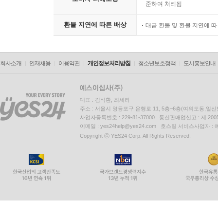
준하여 처리됨
환불 지연에 따른 배상
대금 환불 및 환불 지연에 
회사소개
인재채용
이용약관
개인정보처리방침
청소년보호정책
도서홍보안내
대표 : 김석환, 최세라
주소 : 서울시 영등포구 은행로 11, 5층~6층(여의도동,일신
사업자등록번호 : 229-81-37000 통신판매업신고 : 제 200
이메일 : yes24help@yes24.com 호스팅 서비스사업자 :
Copyright ⓒ YES24 Corp. All Rights Reserved.