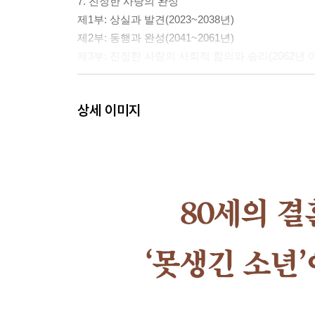
7. 진정한 사랑의 완성
제1부: 상실과 발견(2023~2038년)
제2부: 동행과 완성(2041~2061년)
제3부: 진정한 사랑의 사회적 함의와 승리(2062년 
부록 | 전생애 발달 심리학적 분석
상세 이미지
참고자료