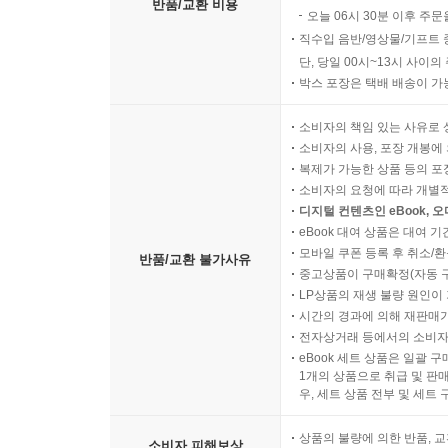
반품/교환 비용
오늘 06시 30분 이후 주문
직수입 음반/영상물/기프트 
단, 당일 00시~13시 사이
박스 포장은 택배 배송이 가
소비자의 책임 있는 사유로 
소비자의 사용, 포장 개봉에 
복제가 가능한 상품 등의 포장을 
소비자의 요청에 따라 개별
디지털 컨텐츠인 eBook, 
eBook 대여 상품은 대여 기
모바일 쿠폰 등록 후 취소/환
반품/교환 불가사유
중고상품이 구매확정(자동 
LP상품의 재생 불량 원인이 기
시간의 경과에 의해 재판매가
전자상거래 등에서의 소비자
eBook 세트 상품은 일괄 
1개의 상품으로 취급 및 판매
우, 세트 상품 전부 및 세트
상품의 불량에 의한 반품, 교
소비자 피해보상