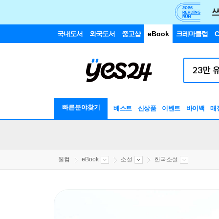
국내도서
외국도서
중고샵
eBook
크레마클럽
C
빠른분야찾기
베스트
신상품
이벤트
바이백
매
웰컴
eBook
소설
한국소설