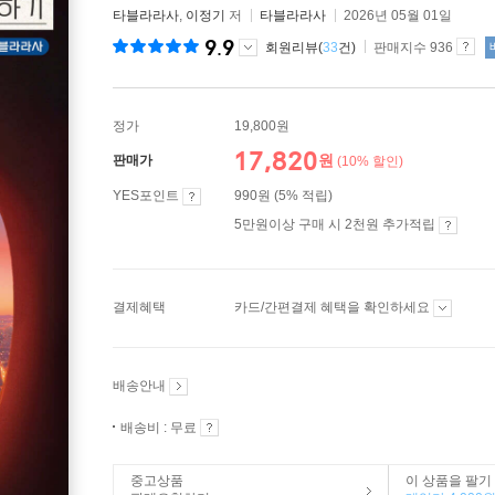
타블라라사
,
이정기
저
타블라라사
2026년 05월 01일
9.9
회원리뷰(
33
건)
판매지수 936
정가
19,800원
17,820
원
판매가
(10% 할인)
YES포인트
990원 (5% 적립)
5만원이상 구매 시 2천원 추가적립
결제혜택
카드/간편결제 혜택을 확인하세요
배송안내
배송비 : 무료
중고상품
이 상품을 팔기