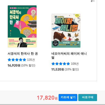
2
/4
서경석의 한국사 한 권
네모아저씨의 페이퍼 애니
멀
135건
109건
16,920
원
(10% 할인)
11,520
원
(10% 할인)
17,820
카트에 넣기
바로구매
원