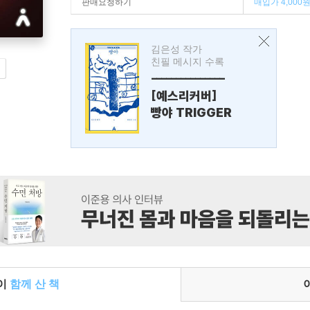
판매요청하기
매입가 4,000
김은성 작가
친필 메시지 수록
---------------
[예스리커버]
빵야 TRIGGER
들이
함께 산 책