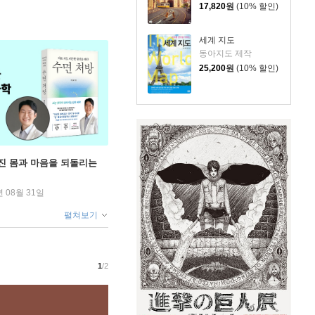
17,820
원
(10% 할인)
세계 지도
동아지도 제작
25,200
원
(10% 할인)
무너진 몸과 마음을 되돌리는
년 08월 31일
펼쳐보기
1
/2