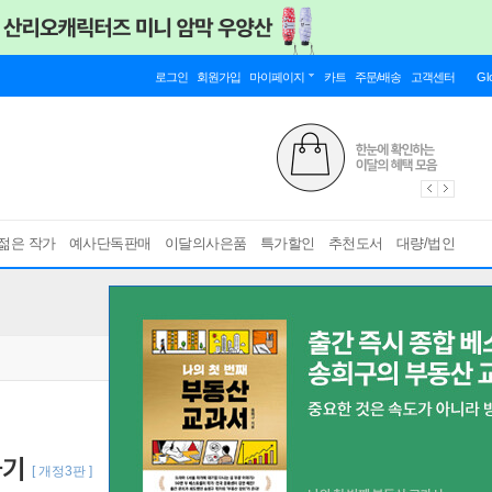
로그인
회원가입
마이페이지
카트
주문/배송
고객센터
Gl
젊은 작가
예사단독판매
이달의사은품
특가할인
추천도서
대량/법인
하기
[ 개정3판 ]