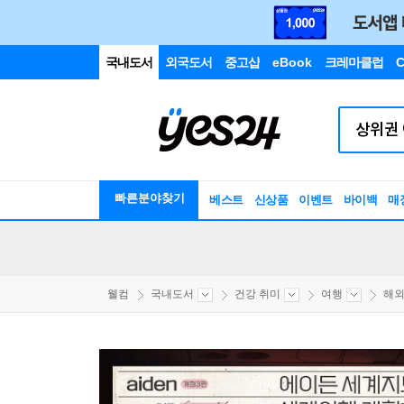
국내도서
외국도서
중고샵
eBook
크레마클럽
C
빠른분야찾기
베스트
신상품
이벤트
바이백
매
웰컴
국내도서
건강 취미
여행
해