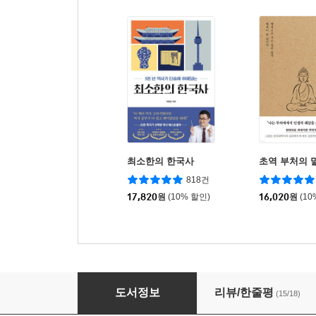
최소한의 한국사
초역 부처의 
818건
17,820
원
(10% 할인)
16,020
원
(10
에이든 세계지도로 세계여행 계획하기
도서정보
리뷰/한줄평
(15/18)