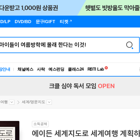
D/LP
DVD/BD
문구
/GIFT
티켓
독서유형검사
장안내
채널예스
사락
예스펀딩
클래스24
RBTI Lab
독서유형검사
크클 심야 독서 모임
OPEN
외여행
세계/영문지도
소득공제
에이든 세계지도로 세계여행 계획