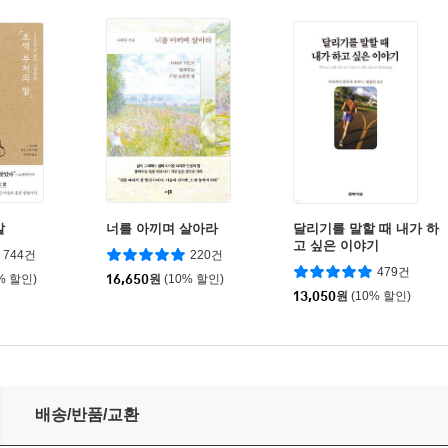
말
너를 아끼며 살아라
달리기를 말할 때 내가 하
고 싶은 이야기
744건
220건
479건
% 할인)
16,650
원
(10% 할인)
13,050
원
(10% 할인)
배송/반품/교환