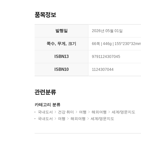
품목정보
발행일
2026년 05월 01일
쪽수, 무게, 크기
66쪽 | 446g | 155*230*32m
ISBN13
9791124307045
ISBN10
1124307044
관련분류
카테고리 분류
국내도서
건강 취미
여행
해외여행
세계/영문지도
국내도서
여행
해외여행
세계/영문지도