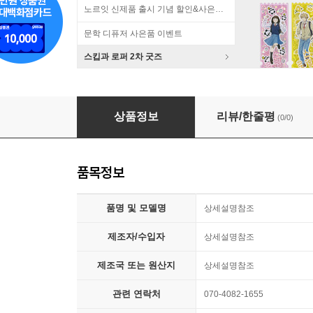
노르잇 신제품 출시 기념 할인&사은품 증정!
문학 디퓨저 사은품 이벤트
스킵과 로퍼 2차 굿즈
랜덤 미니어처 딸깍이 키링/ 키보드 키캡
상품정보
리뷰/한줄평
(0/0)
품목정보
품명 및 모델명
상세설명참조
제조자/수입자
상세설명참조
제조국 또는 원산지
상세설명참조
관련 연락처
070-4082-1655