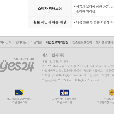
상품의 불량에 의한 반품, 교
소비자 피해보상
준하여 처리됨
환불 지연에 따른 배상
대금 환불 및 환불 지연에 
회사소개
인재채용
이용약관
개인정보처리방침
청소년보호정책
도서홍보안내
대표 : 김석환, 최세라
주소 : 서울시 영등포구 은행로 11, 5층~6층(여의도동,일신
사업자등록번호 : 229-81-37000 통신판매업신고 : 제 200
이메일 : yes24help@yes24.com 호스팅 서비스사업자 :
Copyright ⓒ YES24 Corp. All Rights Reserved.