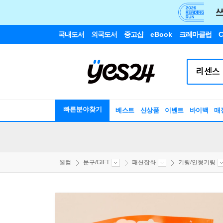
국내도서
외국도서
중고샵
eBook
크레마클럽
C
빠른분야찾기
베스트
신상품
이벤트
바이백
매
웰컴
문구/GIFT
패션잡화
키링/인형키링