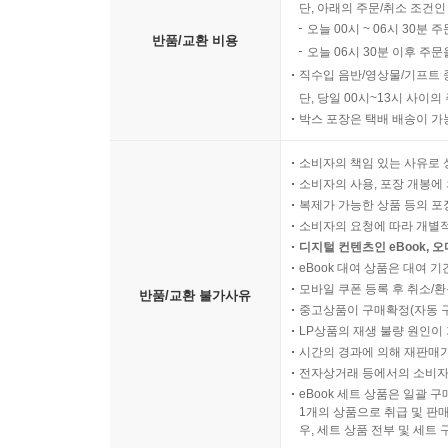
단, 아래의 주문/취소 조건인
오늘 00시 ~ 06시 30분 
반품/교환 비용
오늘 06시 30분 이후 주문
직수입 음반/영상물/기프트 
단, 당일 00시~13시 사이
박스 포장은 택배 배송이 가
소비자의 책임 있는 사유로 
소비자의 사용, 포장 개봉에 
복제가 가능한 상품 등의 포장을 
소비자의 요청에 따라 개별
디지털 컨텐츠인 eBook, 
eBook 대여 상품은 대여 기
모바일 쿠폰 등록 후 취소/환
반품/교환 불가사유
중고상품이 구매확정(자동 
LP상품의 재생 불량 원인이 기
시간의 경과에 의해 재판매가
전자상거래 등에서의 소비자
eBook 세트 상품은 일괄 
1개의 상품으로 취급 및 판매
우, 세트 상품 전부 및 세트