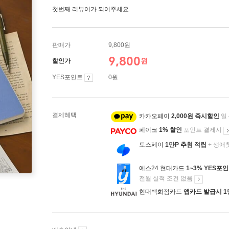
첫번째 리뷰어가 되어주세요.
판매가
9,800원
9,800
원
할인가
YES포인트
0원
결제혜택
카카오페이
2,000원 즉시할인
일
페이코
1% 할인
포인트 결제시
토스페이
1만P 추첨 적립
+ 생애
예스24 현대카드
1~3% YES포
전월 실적 조건 없음
현대백화점카드
앱카드 발급시 1