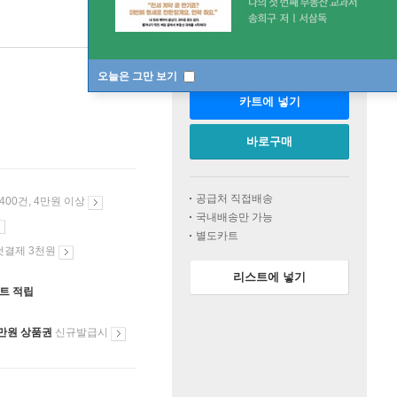
판매중
오늘은 그만 보기
카트에 넣기
바로구매
공급처 직접배송
 400건, 4만원 이상
국내배송만 가능
별도카트
첫결제 3천원
리스트에 넣기
인트 적립
만원 상품권
신규발급시