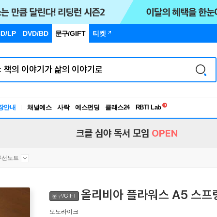
D/LP
DVD/BD
문구
/GIFT
티켓
독서유형검사
RBTI Lab
장안내
채널예스
사락
예스펀딩
클래스24
독서유형검사
크클 심야 독서 모임
OPEN
무선노트
올리비아 플라워스 A5 스프링 
문구/GIFT
모노라이크