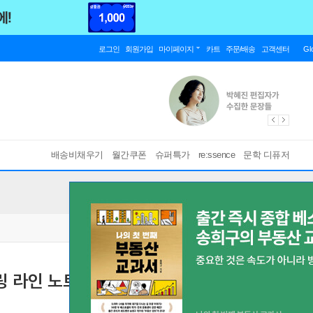
로그인
회원가입
마이페이지
카트
주문/배송
고객센터
Gl
배송비채우기
월간쿠폰
슈퍼특가
re:ssence
문학 디퓨저
라인 노트 Series.2