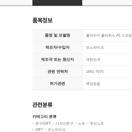
품목정보
품명 및 모델명
올리비아 플라워스 A5 스프링 라
제조자/수입자
모노라이크
제조국 또는 원산지
대한민국
관련 연락처
1661-7075
허가관련
해당없음
관련분류
카테고리 분류
문구/GIFT
디자인문구
노트
무선노트
GIFT
모노라이크