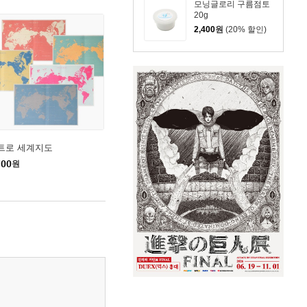
모닝글로리 구름점토
20g
2,400
원
(20% 할인)
트로 세계지도
700
원