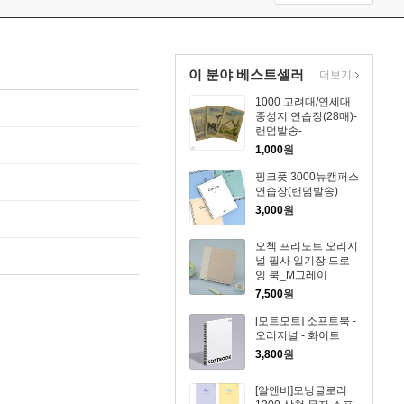
이 분야 베스트셀러
더보기
1000 고려대/연세대
중성지 연습장(28매)-
랜덤발송-
1,000
원
핑크풋 3000뉴캠퍼스
연습장(랜덤발송)
3,000
원
오첵 프리노트 오리지
널 필사 일기장 드로
잉 북_M그레이
7,500
원
[모트모트] 소프트북 -
오리지널 - 화이트
3,800
원
[알앤비]모닝글로리