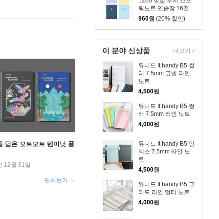
1200 상철 무지 스프
링노트 연습장 16절
184x254 45매
960
원
(20% 할인)
이 분야 신상품
더보기
뮤니드 It handy B5 컬
러 7.5mm 코넬 라인
노트
4,500
원
뮤니드 It handy B5 컬
러 7.5mm 라인 노트
4,000
원
을 담은 모트모트 텐미닛 플
뮤니드 It handy B5 인
덱스 7.5mm 라인 노
트
년 12월 31일
4,500
원
펼쳐보기
뮤니드 It handy B5 그
리드 라인 멀티 노트
4,000
원