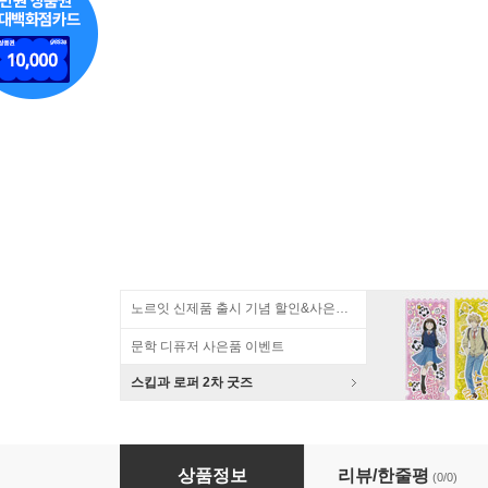
노르잇 신제품 출시 기념 할인&사은품 증정!
문학 디퓨저 사은품 이벤트
스킵과 로퍼 2차 굿즈
올리비아 플라워스 A5 스프링 라인 노트 Series.
상품정보
리뷰/한줄평
(0/0)