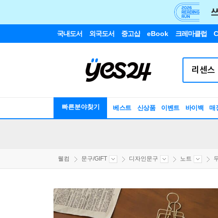
국내도서
외국도서
중고샵
eBook
크레마클럽
C
빠른분야찾기
베스트
신상품
이벤트
바이백
매
웰컴
문구/GIFT
디자인문구
노트