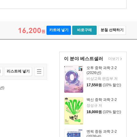
16,200
카트에 넣기
바로구매
분철 선택하기
원
이 분야 베스트셀러
더보기
오투 중학 과학 2-2
매
리스트에 넣기
(2026년)
비상교육 편집부 저
17,550
원
(10% 할인)
년)
백신 중학 과학 2-2
장성규 저
18,000
원
(10% 할인)
엔픽 중등 과학 2-2
(2026년)