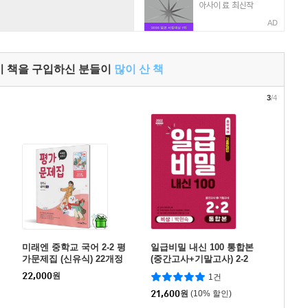
AD
이 책을 구입하신 분들이
많이 산 책
3
/4
미래엔 중학교 국어 2-2 평
일급비밀 내신 100 통합본
가문제집 (신유식) 22개정
(중간고사+기말고사) 2-2
비상 박현숙 (2026년)
22,000
원
1건
21,600
원
(10% 할인)