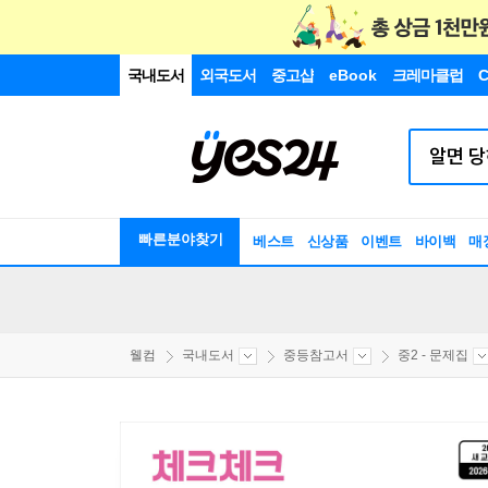
국내도서
외국도서
중고샵
eBook
크레마클럽
C
빠른분야찾기
베스트
신상품
이벤트
바이백
매
웰컴
국내도서
중등참고서
중2 - 문제집