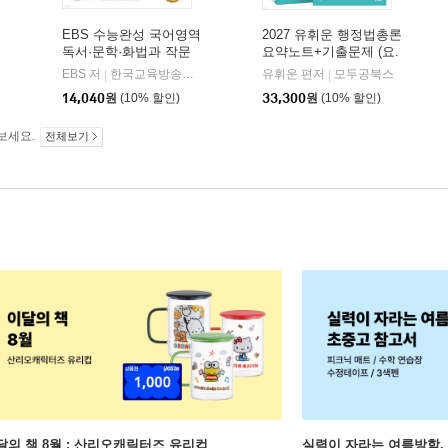
EBS 수능완성 국어영역
2027 유휘운 행정법총론
독서·문학·화법과 작문
요약노트+기출문제 (요.
(2026년)
플.)
비상교육
EBS 저
한국교육방송공사
유휘운 편저
모두공북스
|
|
|
14,040
원
(10% 할인)
33,300
원
(10% 할인)
보세요.
전체보기
달의 책 8월 : 산리오캐릭터즈 유리컵
실력이 자라는 여름방학,