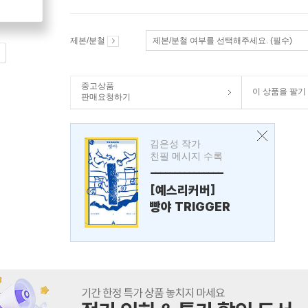
제본/분철
제본/분철 여부를 선택해주세요. (필수)
중고상품
이 상품을 팔기
판매요청하기
김은성 작가
친필 메시지 수록
---------------
[예스리커버]
빵야 TRIGGER