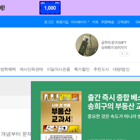
로그인
회원가입
마이페이지
카트
주문/배송
고객센터
Gl
름방학혜택
예사단독판매
이달의사은품
특가할인
추천도서
대량/법인
개념부터 문제까지 한번에 완벽하게
[ 2022 개정 교육과정 반영 ]