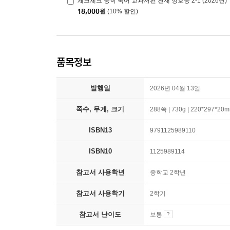
체크체크 중학 국어 교과서편 천재 정호웅 2-1 (2026년)
18,000
원
(10% 할인)
품목정보
발행일
2026년 04월 13일
쪽수, 무게, 크기
288쪽 | 730g | 220*297*20
ISBN13
9791125989110
ISBN10
1125989114
참고서 사용학년
중학교 2학년
참고서 사용학기
2학기
참고서 난이도
보통