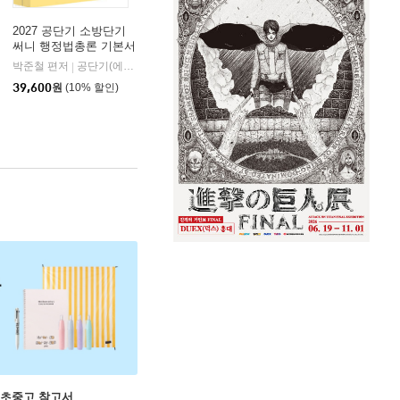
2027 공단기 소방단기
써니 행정법총론 기본서
박준철 편저
공단기(에스티유니타스)
|
39,600
원
(10% 할인)
 초중고 참고서