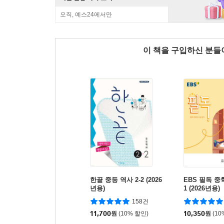
오직, 예스24에서만
이 책을 구입하신 분
한끝 중등 역사 2-2 (2026
EBS 필독 중
년용)
1 (2026년용)
158건
11,700
원
(10% 할인)
10,350
원
(10