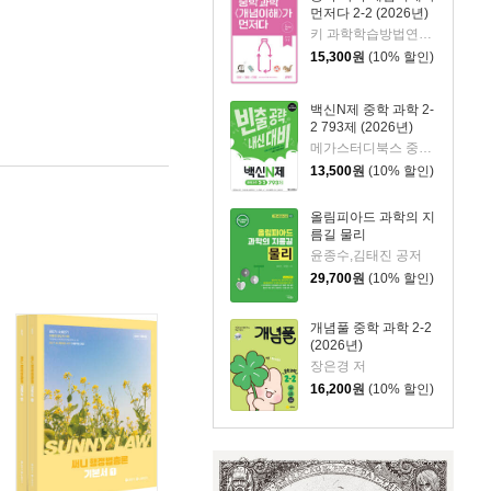
먼저다 2-2 (2026년)
키 과학학습방법연구소 저/이다영 그림
15,300
원
(10% 할인)
백신N제 중학 과학 2-
2 793제 (2026년)
메가스터디북스 중학 과학 연구회 저
13,500
원
(10% 할인)
올림피아드 과학의 지
름길 물리
윤종수,김태진 공저
29,700
원
(10% 할인)
개념풀 중학 과학 2-2
(2026년)
장은경 저
16,200
원
(10% 할인)