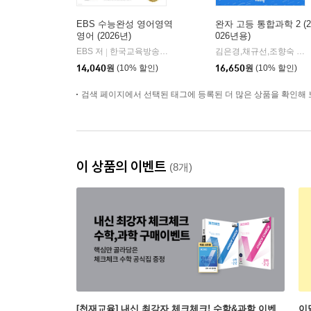
EBS 수능완성 영어영역
완자 고등 통합과학 2 (2
영어 (2026년)
026년용)
EBS 저
한국교육방송공사
김은경,채규선,조향숙 등저
|
14,040
원
(10% 할인)
16,650
원
(10% 할인)
검색 페이지에서 선택된 태그에 등록된 더 많은 상품을 확인해 
이 상품의 이벤트
(8개)
[천재교육] 내신 최강자 체크체크! 수학&과학 이벤
이