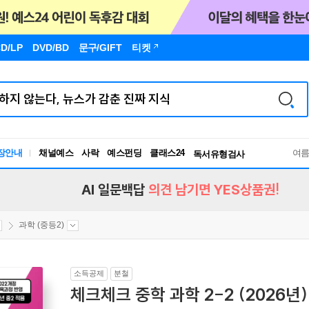
D/LP
DVD/BD
문구
/GIFT
티켓
장안내
채널예스
사락
예스펀딩
클래스24
독서유형검사
여
RBTI Lab
독서유형검사
AI 일문백답
의견 남기면 YES상품권!
과학 (중등2)
소득공제
분철
체크체크 중학 과학 2-2 (2026년)