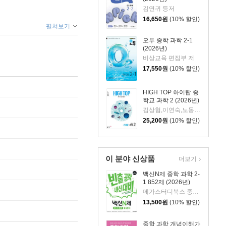
김연귀 등저
16,650
원
(10% 할인)
펼쳐보기
오투 중학 과학 2-1
(2026년)
비상교육 편집부 저
17,550
원
(10% 할인)
HIGH TOP 하이탑 중
학교 과학 2 (2026년)
김상협,이연숙,노동규,고성영,배미정,조현태 저
25,200
원
(10% 할인)
이 분야 신상품
더보기
백신N제 중학 과학 2-
1 852제 (2026년)
메가스터디북스 중학 과학 연구회 저
13,500
원
(10% 할인)
중학 과학 개념이해가