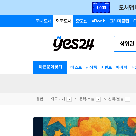
국내도서
외국도서
중고샵
eBook
크레마클럽
C
빠른분야찾기
베스트
신상품
이벤트
바이백
매
웰컴
외국도서
문학/소설
신화/전설