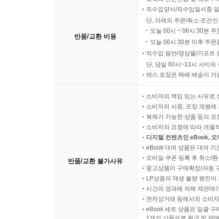
직수입양서/직수입일서중 일
단, 아래의 주문/취소 조건인
오늘 00시 ~ 06시 30분 
반품/교환 비용
오늘 06시 30분 이후 주문
직수입 음반/영상물/기프트 
단, 당일 00시~13시 사이
박스 포장은 택배 배송이 가
소비자의 책임 있는 사유로 
소비자의 사용, 포장 개봉에 
복제가 가능한 상품 등의 포장을 
소비자의 요청에 따라 개별
디지털 컨텐츠인 eBook, 
eBook 대여 상품은 대여 기
모바일 쿠폰 등록 후 취소/환
반품/교환 불가사유
중고상품이 구매확정(자동 
LP상품의 재생 불량 원인이 기
시간의 경과에 의해 재판매가
전자상거래 등에서의 소비자
eBook 세트 상품은 일괄 
1개의 상품으로 취급 및 판매