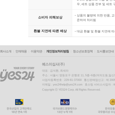
우, 세트 상품 전부 및 세트
상품의 불량에 의한 반품, 교
소비자 피해보상
준하여 처리됨
환불 지연에 따른 배상
대금 환불 및 환불 지연에 
회사소개
인재채용
이용약관
개인정보처리방침
청소년보호정책
도서홍보안내
대표 : 김석환, 최세라
주소 : 서울시 영등포구 은행로 11, 5층~6층(여의도동,일신
사업자등록번호 : 229-81-37000 통신판매업신고 : 제 200
이메일 : yes24help@yes24.com 호스팅 서비스사업자 :
Copyright ⓒ YES24 Corp. All Rights Reserved.