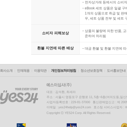
전자상거래 등에서의 소비자
eBook 세트 상품은 일괄 
1개의 상품으로 취급 및 판매
우, 세트 상품 전부 및 세트
상품의 불량에 의한 반품, 교
소비자 피해보상
준하여 처리됨
환불 지연에 따른 배상
대금 환불 및 환불 지연에 
회사소개
인재채용
이용약관
개인정보처리방침
청소년보호정책
도서홍보안내
대표 : 김석환, 최세라
주소 : 서울시 영등포구 은행로 11, 5층~6층(여의도동,일신
사업자등록번호 : 229-81-37000 통신판매업신고 : 제 200
이메일 : yes24help@yes24.com 호스팅 서비스사업자 :
Copyright ⓒ YES24 Corp. All Rights Reserved.