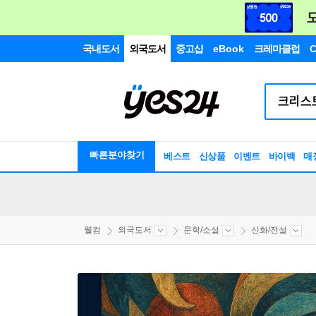
국내도서
외국도서
중고샵
eBook
크레마클럽
C
빠른분야찾기
베스트
신상품
이벤트
바이백
매
웰컴
외국도서
문학/소설
신화/전설