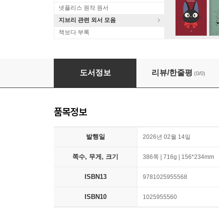
넷플리스 원작 원서
지브리 관련 외서 모음
책보다 부록
Robin Hood
도서정보
리뷰/한줄평
(0/0)
품목정보
발행일
2026년 02월 14일
쪽수, 무게, 크기
386쪽 | 716g | 156*234mm
ISBN13
9781025955568
ISBN10
1025955560