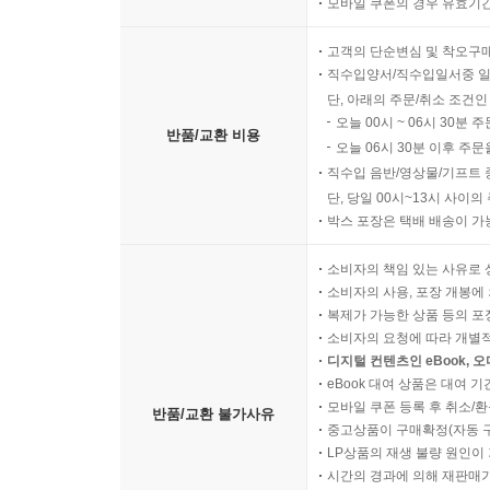
모바일 쿠폰의 경우 유효기간(
고객의 단순변심 및 착오구
직수입양서/직수입일서중 일
단, 아래의 주문/취소 조건인
오늘 00시 ~ 06시 30분 
반품/교환 비용
오늘 06시 30분 이후 주문
직수입 음반/영상물/기프트 
단, 당일 00시~13시 사이
박스 포장은 택배 배송이 가
소비자의 책임 있는 사유로 
소비자의 사용, 포장 개봉에 
복제가 가능한 상품 등의 포장을 
소비자의 요청에 따라 개별
디지털 컨텐츠인 eBook, 
eBook 대여 상품은 대여 기
모바일 쿠폰 등록 후 취소/환
반품/교환 불가사유
중고상품이 구매확정(자동 
LP상품의 재생 불량 원인이 기
시간의 경과에 의해 재판매가