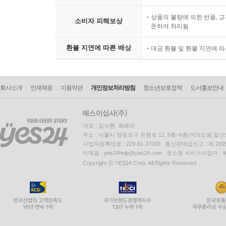
상품의 불량에 의한 반품, 교
소비자 피해보상
준하여 처리됨
환불 지연에 따른 배상
대금 환불 및 환불 지연에 
회사소개
인재채용
이용약관
개인정보처리방침
청소년보호정책
도서홍보안내
대표 : 김석환, 최세라
주소 : 서울시 영등포구 은행로 11, 5층~6층(여의도동,일신
사업자등록번호 : 229-81-37000 통신판매업신고 : 제 200
이메일 : yes24help@yes24.com 호스팅 서비스사업자 :
Copyright ⓒ YES24 Corp. All Rights Reserved.