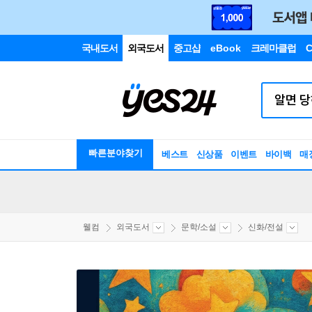
국내도서
외국도서
중고샵
eBook
크레마클럽
C
빠른분야찾기
베스트
신상품
이벤트
바이백
매
웰컴
외국도서
문학/소설
신화/전설