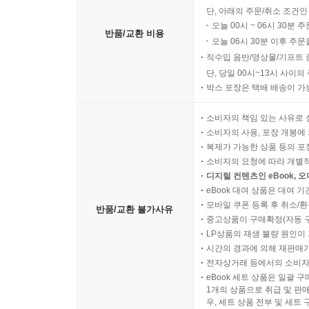
단, 아래의 주문/취소 조건인
오늘 00시 ~ 06시 30분 
반품/교환 비용
오늘 06시 30분 이후 주문
직수입 음반/영상물/기프트 
단, 당일 00시~13시 사이
박스 포장은 택배 배송이 가
소비자의 책임 있는 사유로 
소비자의 사용, 포장 개봉에 
복제가 가능한 상품 등의 포장을 
소비자의 요청에 따라 개별
디지털 컨텐츠인 eBook, 
eBook 대여 상품은 대여 기
모바일 쿠폰 등록 후 취소/환
반품/교환 불가사유
중고상품이 구매확정(자동 
LP상품의 재생 불량 원인이 기
시간의 경과에 의해 재판매가
전자상거래 등에서의 소비자
eBook 세트 상품은 일괄 
1개의 상품으로 취급 및 판매
우, 세트 상품 전부 및 세트