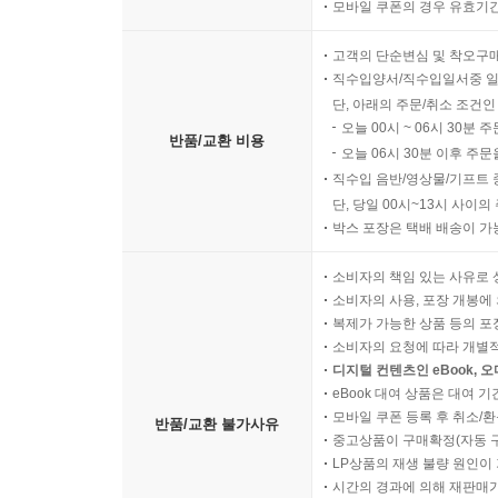
모바일 쿠폰의 경우 유효기간(
고객의 단순변심 및 착오구
직수입양서/직수입일서중 일
단, 아래의 주문/취소 조건인
오늘 00시 ~ 06시 30분 
반품/교환 비용
오늘 06시 30분 이후 주문
직수입 음반/영상물/기프트 
단, 당일 00시~13시 사이
박스 포장은 택배 배송이 가
소비자의 책임 있는 사유로 
소비자의 사용, 포장 개봉에 
복제가 가능한 상품 등의 포장을 
소비자의 요청에 따라 개별
디지털 컨텐츠인 eBook, 
eBook 대여 상품은 대여 기
모바일 쿠폰 등록 후 취소/환
반품/교환 불가사유
중고상품이 구매확정(자동 
LP상품의 재생 불량 원인이 기
시간의 경과에 의해 재판매가