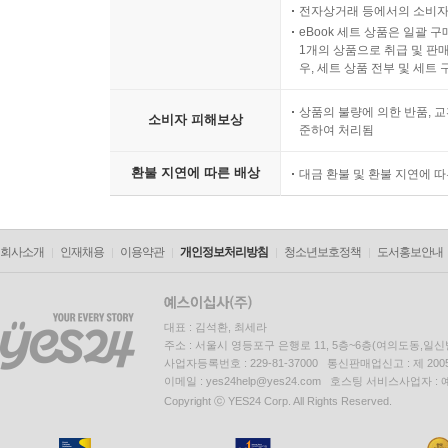
전자상거래 등에서의 소비자
eBook 세트 상품은 일괄 
1개의 상품으로 취급 및 판매
우, 세트 상품 전부 및 세트
상품의 불량에 의한 반품, 교
소비자 피해보상
준하여 처리됨
환불 지연에 따른 배상
대금 환불 및 환불 지연에 
회사소개
인재채용
이용약관
개인정보처리방침
청소년보호정책
도서홍보안내
대표 : 김석환, 최세라
주소 : 서울시 영등포구 은행로 11, 5층~6층(여의도동,일신
사업자등록번호 : 229-81-37000 통신판매업신고 : 제 200
이메일 : yes24help@yes24.com 호스팅 서비스사업자 :
Copyright ⓒ YES24 Corp. All Rights Reserved.