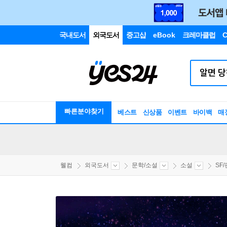
국내도서
외국도서
중고샵
eBook
크레마클럽
C
빠른분야찾기
베스트
신상품
이벤트
바이백
매
웰컴
외국도서
문학/소설
소설
SF