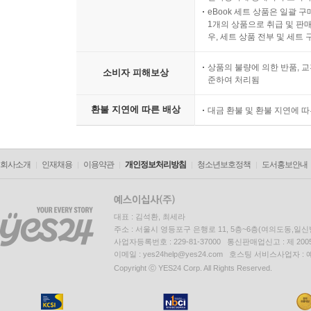
eBook 세트 상품은 일괄 
1개의 상품으로 취급 및 판매
우, 세트 상품 전부 및 세트
상품의 불량에 의한 반품, 교
소비자 피해보상
준하여 처리됨
환불 지연에 따른 배상
대금 환불 및 환불 지연에 
회사소개
인재채용
이용약관
개인정보처리방침
청소년보호정책
도서홍보안내
대표 : 김석환, 최세라
주소 : 서울시 영등포구 은행로 11, 5층~6층(여의도동,일신
사업자등록번호 : 229-81-37000 통신판매업신고 : 제 200
이메일 : yes24help@yes24.com 호스팅 서비스사업자 :
Copyright ⓒ YES24 Corp. All Rights Reserved.