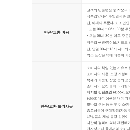
고객의 단순변심 및 착오구
직수입양서/직수입일서중 일
단, 아래의 주문/취소 조건인
오늘 00시 ~ 06시 30분 
반품/교환 비용
오늘 06시 30분 이후 주문
직수입 음반/영상물/기프트 
단, 당일 00시~13시 사이
박스 포장은 택배 배송이 가
소비자의 책임 있는 사유로 
소비자의 사용, 포장 개봉에 
복제가 가능한 상품 등의 포장을 
소비자의 요청에 따라 개별
디지털 컨텐츠인 eBook, 
eBook 대여 상품은 대여 기
모바일 쿠폰 등록 후 취소/환
반품/교환 불가사유
중고상품이 구매확정(자동 
LP상품의 재생 불량 원인이 기
시간의 경과에 의해 재판매가
전자상거래 등에서의 소비자