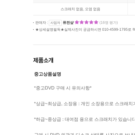
스크래치 없음, 오염 없음
판매자 :
퓨전샾
(16명 평가)
사업자
★상세설명필독★실제사진이 궁금하시면 010-4599-1795로
제품소개
중고상품설명
*중고DVD 구매 시 유의사항*
*상급~최상급, 소장용 : 개인 소장용으로 스크래치
*하급~중상급 : 대여점 용으로 스크래치가 있습니다.
구매 시 DVD 외관과 디스크 상태를 사진으로 보내