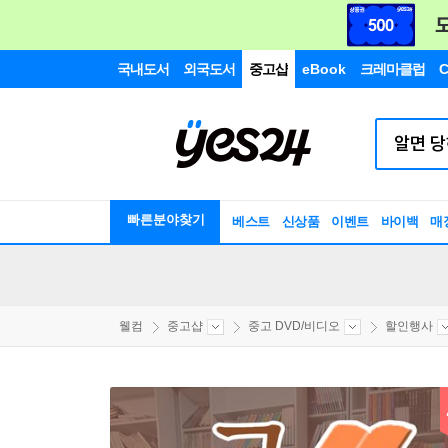
국내도서
외국도서
중고샵
eBook
크레마클럽
C
빠른분야찾기
베스트
신상품
이벤트
바이백
매
웰컴
중고샵
중고 DVD/비디오
할인행사