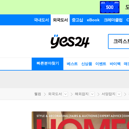
국내도서
외국도서
중고샵
eBook
크레마클럽
C
빠른분야찾기
베스트
신상품
이벤트
바이백
매
웰컴
외국도서
해외잡지
서양잡지