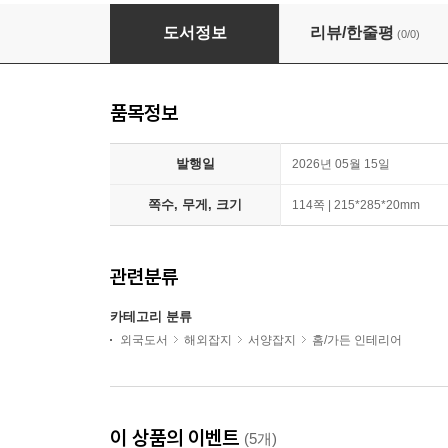
BBC Homes & Antiques (월간) : 2026년 05월
도서정보
리뷰/한줄평
(0/0)
품목정보
발행일
2026년 05월 15일
쪽수, 무게, 크기
114쪽 | 215*285*20mm
관련분류
카테고리 분류
외국도서
해외잡지
서양잡지
홈/가든 인테리어
이 상품의 이벤트
(5개)