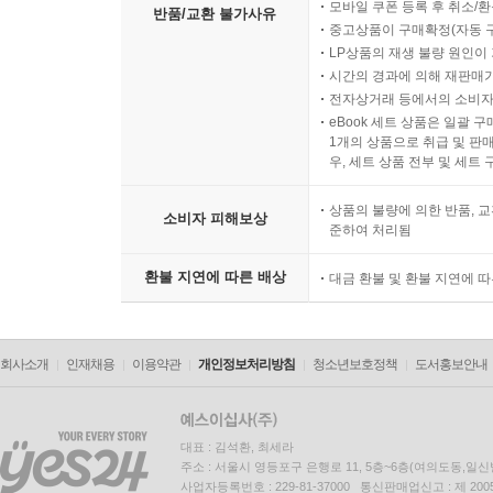
모바일 쿠폰 등록 후 취소/환
반품/교환 불가사유
중고상품이 구매확정(자동 
LP상품의 재생 불량 원인이 기
시간의 경과에 의해 재판매가
전자상거래 등에서의 소비자
eBook 세트 상품은 일괄 
1개의 상품으로 취급 및 판매
우, 세트 상품 전부 및 세트
상품의 불량에 의한 반품, 교
소비자 피해보상
준하여 처리됨
환불 지연에 따른 배상
대금 환불 및 환불 지연에 
회사소개
인재채용
이용약관
개인정보처리방침
청소년보호정책
도서홍보안내
대표 : 김석환, 최세라
주소 : 서울시 영등포구 은행로 11, 5층~6층(여의도동,일신
사업자등록번호 : 229-81-37000 통신판매업신고 : 제 200