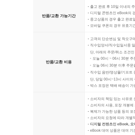
출고 완료 후 10일 이내의 
디지털 콘텐츠인 eBook의 
반품/교환 가능기간
중고상품의 경우 출고 완료일
모바일 쿠폰의 경우 유효기간(
고객의 단순변심 및 착오구
직수입양서/직수입일서중 일
단, 아래의 주문/취소 조건인
오늘 00시 ~ 06시 30분 
반품/교환 비용
오늘 06시 30분 이후 주문
직수입 음반/영상물/기프트 
단, 당일 00시~13시 사이
박스 포장은 택배 배송이 가
소비자의 책임 있는 사유로 
소비자의 사용, 포장 개봉에 
복제가 가능한 상품 등의 포장을 
소비자의 요청에 따라 개별
디지털 컨텐츠인 eBook, 
eBook 대여 상품은 대여 기