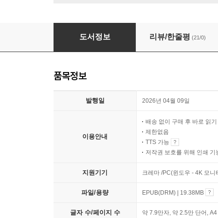
수학자의 몰입
도서정보
리뷰/한줄평
(21/0)
품목정보
발행일
2026년 04월 09일
배송 없이 구매 후 바로 읽
제한없음
이용안내
TTS 가능
저작권 보호를 위해 인쇄 기
지원기기
크레마 /PC(윈도우 - 4K 모
파일/용량
EPUB(DRM) | 19.38MB
글자 수/페이지 수
약 7.9만자, 약 2.5만 단어, A