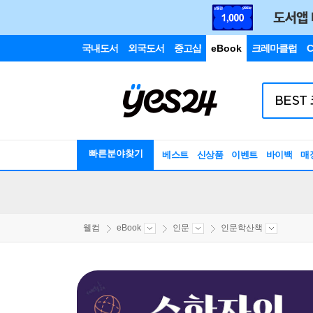
국내도서
외국도서
중고샵
eBook
크레마클럽
C
빠른분야찾기
베스트
신상품
이벤트
바이백
매
웰컴
eBook
인문
인문학산책