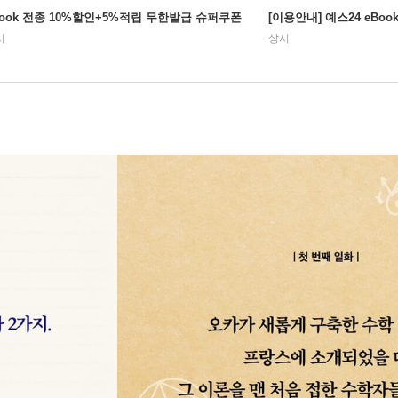
Book 전종 10%할인+5%적립 무한발급 슈퍼쿠폰
[이용안내] 예스24 eBo
시
상시