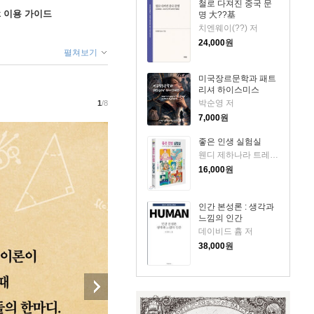
철로 다져진 중국 문
ok 이용 가이드
명 大??基
치엔웨이(??) 저
24,000
원
펼쳐보기
미국장르문학과 패트
리셔 하이스미스
박순영 저
1
/8
7,000
원
좋은 인생 실험실
웬디 제하나라 트레메인 저/황근하 역
16,000
원
인간 본성론 : 생각과
느낌의 인간
데이비드 흄 저
38,000
원