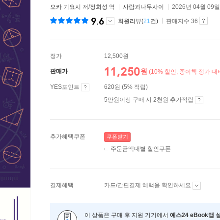
오카 기요시
저/
정회성
역
사람과나무사이
2026년 04월 09일
9.6
회원리뷰(
21
건)
판매지수 36
정가
12,500원
11,250
원
판매가
(10% 할인, 종이책 정가 대
YES포인트
620원 (5% 적립)
5만원이상 구매 시 2천원 추가적립
추가혜택쿠폰
쿠폰받기
주문금액대별 할인쿠폰
결제혜택
카드/간편결제 혜택을 확인하세요
이 상품은 구매 후 지원 기기에서
예스24 eBook앱