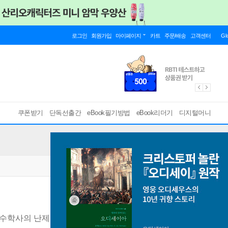
로그인
회원가입
마이페이지
카트
주문/배송
고객센터
Gl
쿠폰받기
단독선출간
eBook필기방법
eBook리더기
디지털머니
 수학사의 난제를 해결한 위대한 수학자가 되었을까?
[ EPUB ]