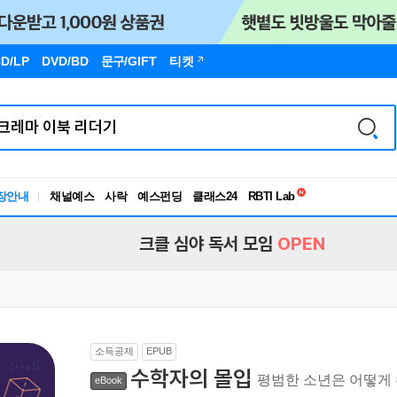
D/LP
DVD/BD
문구
/GIFT
티켓
독서유형검사
장안내
채널예스
사락
예스펀딩
클래스24
RBTI Lab
독서유형검사
크클 심야 독서 모임
OPEN
소득공제
EPUB
수학자의 몰입
평범한 소년은 어떻게
eBook