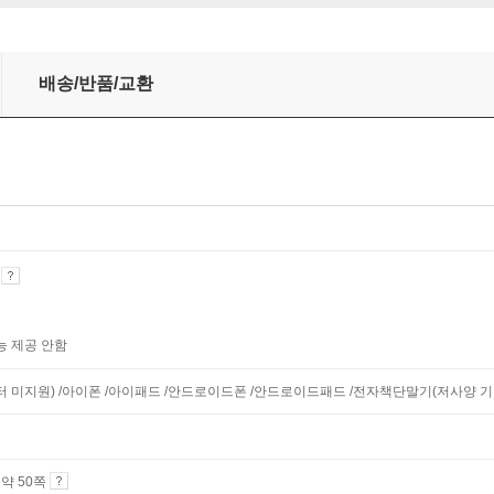
배송/반품/교환
기
능 제공 안함
니터 미지원) /아이폰 /아이패드 /안드로이드폰 /안드로이드패드 /전자책단말기(저사양 기기 
4 약 50쪽