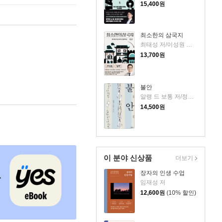
15,400
원
최소한의 삼국지
최태성 저/이성원 감수
13,700
원
불안
알랭 드 보통 저/정영목 역
14,500
원
이 분야 신상품
더보기
장자의 인생 수업
임재성 저
12,600
원
(10% 할인)