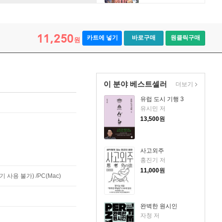
11,250
카트에 넣기
바로구매
원클릭구매
원
이 분야 베스트셀러
더보기
유럽 도시 기행 3
유시민 저
13,500
원
사고외주
홍진기 저
11,000
원
사용 불가) /PC(Mac)
완벽한 원시인
자청 저