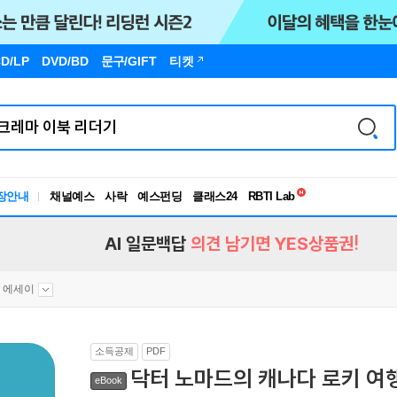
D/LP
DVD/BD
문구
/GIFT
티켓
독서유형검사
RBTI Lab
장안내
채널예스
사락
예스펀딩
클래스24
독서유형검사
AI 일문백답
의견 남기면 YES상품권!
 에세이
소득공제
PDF
닥터 노마드의 캐나다 로키 여
eBook