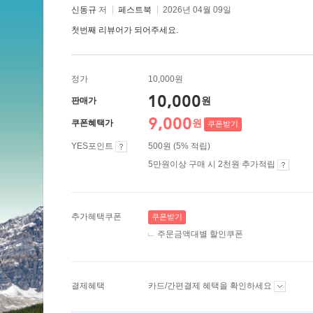
신동규
저
페스트북
2026년 04월 09일
첫번째 리뷰어가 되어주세요.
정가
10,000원
10,000
원
판매가
9,000
원
쿠폰혜택가
쿠폰받기
YES포인트
500원 (5% 적립)
5만원이상 구매 시 2천원 추가적립
추가혜택쿠폰
쿠폰받기
주문금액대별 할인쿠폰
결제혜택
카드/간편결제 혜택을 확인하세요