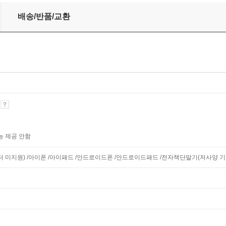
배송/반품/교환
기
능 제공 안함
니터 미지원) /아이폰 /아이패드 /안드로이드폰 /안드로이드패드 /전자책단말기(저사양 기기 