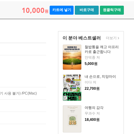
10,000
카트에 넣기
바로구매
원클릭구매
원
이 분야 베스트셀러
더보기
철밥통을 깨고 아프리
카로 출근합니다
안덕종 저
5,000
원
내 손으로, 치앙마이
이다 저
22,700
원
사용 불가) /PC(Mac)
여행의 감각
무과수 저
18,400
원