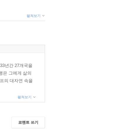
펼쳐보기
33년간 27개국을
행은 그에게 삶의
밴프의 대자연 속을
펼쳐보기
코멘트 쓰기