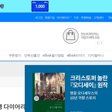
로그인
회원가입
마이페이지
카트
주문/배송
고객센터
Gl
쿠폰받기
단독선출간
eBook필기방법
eBook리더기
디지털머니
행 다이어리
로키로 떠나는 두 가지 방법
[ PDF ]