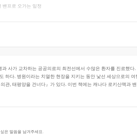
에서 밴프로 오가는 일정
린 협곡, 그리고 캐나다 재스퍼까지
 존스톤 캐니언, 밴프 시내 관광
산 곤돌라, 보우 폭포. 밴프에서도 볼 게 너무 많다
 생과 사가 교차하는 공공의료의 최전선에서 수많은 환자를 진료했다. 
도 하다. 병원이라는 치열한 현장을 지키는 동안 낯선 세상으로의 여
의관, 태평양을 건너다』가 있다. 이번 책에는 캐나다 로키산맥과 
 싶은 말씀을 남겨주세요.