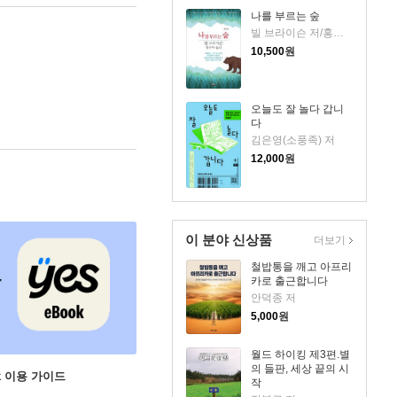
나를 부르는 숲
빌 브라이슨 저/홍은택 역
10,500
원
오늘도 잘 놀다 갑니
다
김은영(소풍족) 저
12,000
원
이 분야 신상품
더보기
철밥통을 깨고 아프리
카로 출근합니다
안덕종 저
5,000
원
월드 하이킹 제3편.별
의 들판, 세상 끝의 시
ok 이용 가이드
작