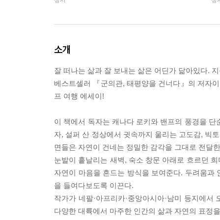
상시
상
소개
잘 떠나는 삶과 잘 보내는 삶은 어딘가 닮아있다. 
베스트셀러 『군의관, 태평양을 건너다』의 저자이자 
프 여행 에세이!
이 책에서 독자는 캐나다 로키와 밴프의 풍경을 단
자, 설퍼 산 정상에서 귓속까지 울리는 고도감, 빅
면들은 자연이 건네는 정밀한 감각을 그대로 전달한
눈발이 흩날리는 새벽, 숙소 창문 아래로 흐르던 
자연이 마음을 흔드는 방식을 보여준다. 두려움과 
을 들여다보도록 이끈다.
작가가 네팔·아프리카·중앙아시아·남미 등지에서 오
다양한 대륙에서 마주한 인간의 삶과 자연의 표정을 