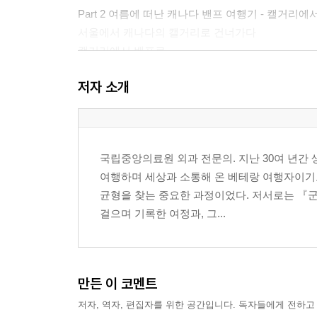
Part 2 여름에 떠난 캐나다 밴프 여행기 - 캘거리
서울에서 캐나다의 캘거리로 건너가다
캘거리에서 밴프로
밴프 어퍼 온천, 버밀리온 호수
저자 소개
에메랄드 호수, 애써배스카 폭포, 페이토 호수, 멀
콜롬비아 대빙원에서 설상차를 타고, 레이크 루이스,
버밀리온 호수, 밴프 스테이션, 미네완카 호수, 설파
캘거리 시내 관광 후 한국으로
국립중앙의료원 외과 전문의. 지난 30여 년간
여행하며 세상과 소통해 온 베테랑 여행자이기
감사의 글
균형을 찾는 중요한 과정이었다. 저서로는 『군
작가 인터뷰
걸으며 기록한 여정과, 그...
만든 이 코멘트
저자, 역자, 편집자를 위한 공간입니다. 독자들에게 전하고