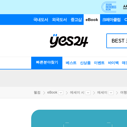
국내도서
외국도서
중고샵
eBook
크레마클럽
C
빠른분야찾기
베스트
신상품
이벤트
바이백
매
웰컴
eBook
에세이 시
에세이
여행