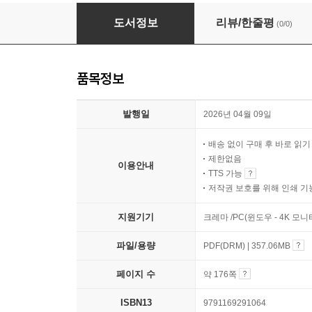
닥터 노마드의 캐나다 로키 여행 다이어리
도서정보
리뷰/한줄평
(0/0)
품목정보
발행일
2026년 04월 09일
배송 없이 구매 후 바로 읽
제한없음
이용안내
TTS 가능
저작권 보호를 위해 인쇄 기
지원기기
크레마 /PC(윈도우 - 4K 모
파일/용량
PDF(DRM) | 357.06MB
페이지 수
약 176쪽
ISBN13
9791169291064