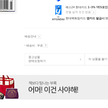
예스24 현대카드
1~3% YES포
전월 실적 조건 없음
현대백화점카드
앱카드 발급시 1
배송안내
배송비 : 무료
중고상품
이 상품을 팔기
판매요청하기