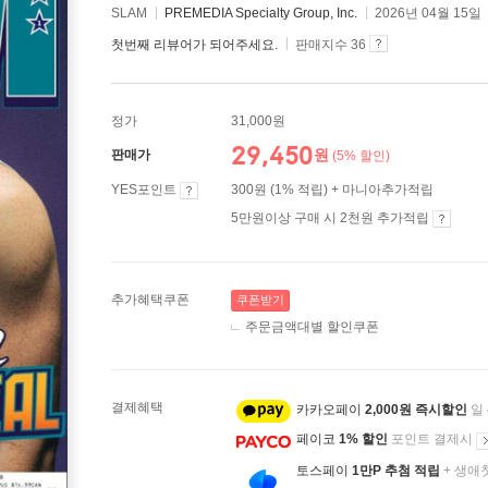
SLAM
PREMEDIA Specialty Group, Inc.
2026년 04월 15일
첫번째 리뷰어가 되어주세요.
판매지수 36
정가
31,000원
29,450
원
판매가
(5% 할인)
YES포인트
300원 (1% 적립) + 마니아추가적립
5만원이상 구매 시 2천원 추가적립
추가혜택쿠폰
쿠폰받기
주문금액대별 할인쿠폰
결제혜택
카카오페이
2,000원 즉시할인
일
페이코
1% 할인
포인트 결제시
토스페이
1만P 추첨 적립
+ 생애