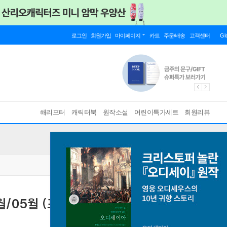
로그인
회원가입
마이페이지
카트
주문/배송
고객센터
Gl
해리포터
캐릭터북
원작소설
어린이특가세트
회원리뷰
4월/05월 (표지 랜덤 발송)
[ 발행국 : 미국, 연6회 발행, 표