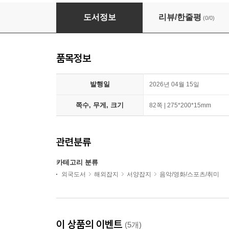
SLAM (격월간) : 2026년 04월/05월 (표지 랜덤 
도서정보
리뷰/한줄평
(0/0)
품목정보
발행일
2026년 04월 15일
쪽수, 무게, 크기
82쪽 | 275*200*15mm
관련분류
카테고리 분류
외국도서
해외잡지
서양잡지
음악/영화/스포츠/취미
이 상품의 이벤트
(5개)