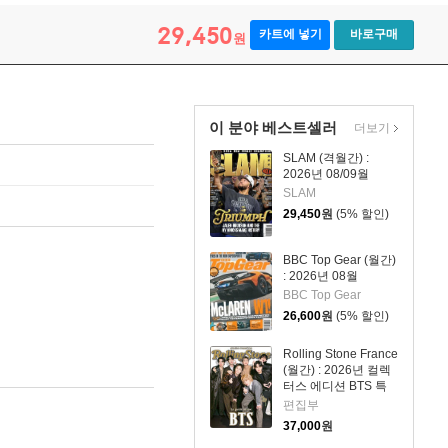
29,450
카트에 넣기
바로구매
원
이 분야 베스트셀러
더보기
SLAM (격월간) :
2026년 08/09월
SLAM
29,450
원
(5% 할인)
BBC Top Gear (월간)
: 2026년 08월
BBC Top Gear
26,600
원
(5% 할인)
Rolling Stone France
(월간) : 2026년 컬렉
터스 에디션 BTS 특
집호 (포스터 포함)
편집부
37,000
원