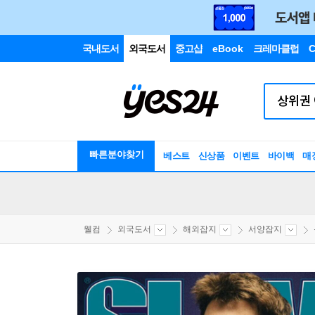
국내도서
외국도서
중고샵
eBook
크레마클럽
C
빠른분야찾기
베스트
신상품
이벤트
바이백
매
웰컴
외국도서
해외잡지
서양잡지