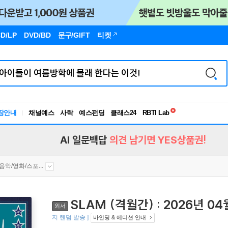
D/LP
DVD/BD
문구
/GIFT
티켓
독서유형검사
RBTI Lab
장안내
채널예스
사락
예스펀딩
클래스24
독서유형검사
AI 일문백답
의견 남기면 YES상품권!
음악/영화/스포...
SLAM (격월간) : 2026년 0
외서
지 랜덤 발송 ]
바인딩 & 에디션 안내