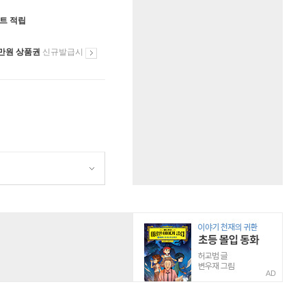
인트 적립
만원 상품권
신규발급시
AD