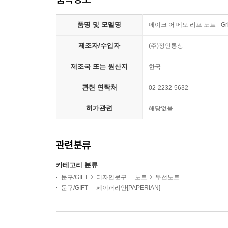
품명 및 모델명
메이크 어 메모 리프 노트 - Grid
제조자/수입자
(주)정인통상
제조국 또는 원산지
한국
관련 연락처
02-2232-5632
허가관련
해당없음
관련분류
카테고리 분류
문구/GIFT
디자인문구
노트
무선노트
문구/GIFT
페이퍼리안[PAPERIAN]