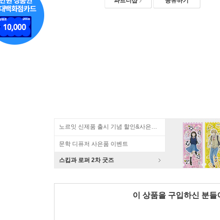
파트너샵
공유하기
노르잇 신제품 출시 기념 할인&사은품 증정!
문학 디퓨저 사은품 이벤트
스킵과 로퍼 2차 굿즈
이 상품을 구입하신 분