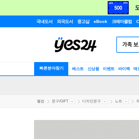
국내도서
외국도서
중고샵
eBook
크레마클럽
C
빠른분야찾기
베스트
신상품
이벤트
바이백
매
웰컴
문구/GIFT
디자인문구
노트