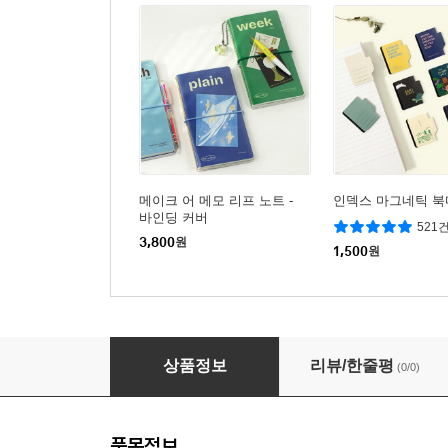
메이크 어 메모 리프 노트 -
인덱스 마그네틱 북
바인딩 커버
521
3,800
원
1,500
원
메이크 어 메모 리프 노트 - Grid/Plain
상품정보
리뷰/한줄평
(0/0)
품목정보