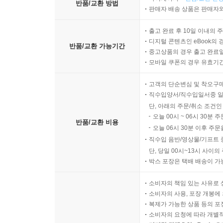
반품/교환 방법
판매자 배송 상품은 판매자와
출고 완료 후 10일 이내의 
디지털 콘텐츠인 eBook의 
반품/교환 가능기간
중고상품의 경우 출고 완료일
모바일 쿠폰의 경우 유효기간(
고객의 단순변심 및 착오구
직수입양서/직수입일서중 일
단, 아래의 주문/취소 조건인
오늘 00시 ~ 06시 30분 
반품/교환 비용
오늘 06시 30분 이후 주문
직수입 음반/영상물/기프트 
단, 당일 00시~13시 사이
박스 포장은 택배 배송이 가
소비자의 책임 있는 사유로 
소비자의 사용, 포장 개봉에 
복제가 가능한 상품 등의 포장을 
소비자의 요청에 따라 개별