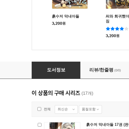
흙수저 막내아들
AI와 회귀했
짐
3,200
원
3,200
원
흙수저 막내아들 08권
도서정보
리뷰/한줄평
(0/0)
이 상품의 구매 시리즈
(17개)
최신순
품절포함
전체
흙수저 막내아들 17권 (완