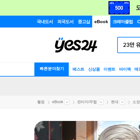
국내도서
외국도서
중고샵
eBook
크레마클럽
C
빠른분야찾기
베스트
신상품
이벤트
바이백
매
웰컴
eBook
판타지/무협
현대
소장