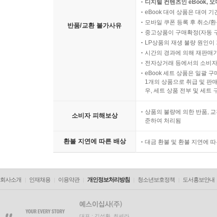
디지털 컨텐츠인 eBook, 
eBook 대여 상품은 대여 기
모바일 쿠폰 등록 후 취소/환
반품/교환 불가사유
중고상품이 구매확정(자동 
LP상품의 재생 불량 원인이 기
시간의 경과에 의해 재판매가
전자상거래 등에서의 소비자
eBook 세트 상품은 일괄 
1개의 상품으로 취급 및 판매
우, 세트 상품 전부 및 세트
상품의 불량에 의한 반품, 교
소비자 피해보상
준하여 처리됨
환불 지연에 따른 배상
대금 환불 및 환불 지연에 
회사소개
인재채용
이용약관
개인정보처리방침
청소년보호정책
도서홍보안내
대표 : 김석환, 최세라