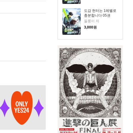
도감 헌터는 1레벨로
충분합니다 05권
둘룽이 저
3,000
원