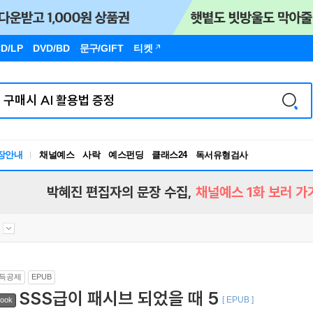
D/LP
DVD/BD
문구
/GIFT
티켓
장안내
채널예스
사락
예스펀딩
클래스24
독서유형검사
RBTI Lab
독서유형검사
박혜진 편집자의 문장 수집,
채널예스 1화 보러 가
득공제
EPUB
SSS급이 패시브 되었을 때 5
[ EPUB ]
ook