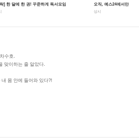
사락] 한 달에 한 권! 꾸준하게 독서모임
오직, 예스24에서만
시
상시
차수호.
을 맞이하는 줄 알았다.
내 몸 안에 들어와 있다?!