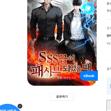
몽
첫
정
판
Y
결
공유하기