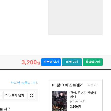
3,200
카트에 넣기
바로구매
원클릭구매
원
완결된 상품입니다.
이 분야 베스트셀러
더보기
천마, 용병의 전설이
매
리스트에 넣기
되다
proveme 저
3,200
원
을 때 7