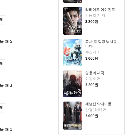
리라이프 에이전트
강동호 저 저
매
3,200
원
을 때 5
퇴사 후 힐링 낚시합
니다
수집가 저
3,000
원
매
영웅의 제국
이원호 저
3,200
원
을 때 3
재벌집 막내아들
매
산경(山景) 저
3,000
원
을 때 1