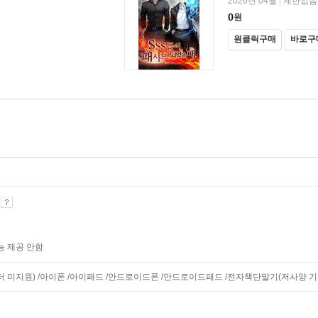
2026년 04월
제한없음
|
0
원
원클릭구매
바로구
기
능 제공 안함
니터 미지원) /아이폰 /아이패드 /안드로이드폰 /안드로이드패드 /전자책단말기(저사양 기기 