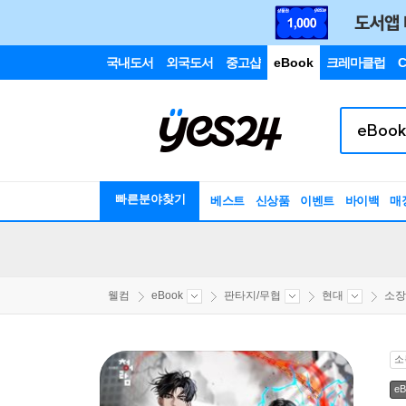
국내도서
외국도서
중고샵
eBook
크레마클럽
C
빠른분야찾기
베스트
신상품
이벤트
바이백
매
웰컴
eBook
판타지/무협
현대
소장
소
eB