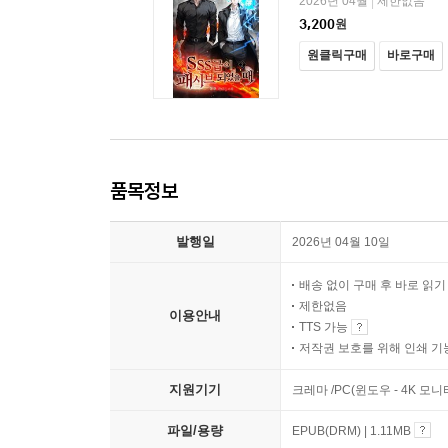
2026년 04월
제한없음
|
3,200
원
원클릭구매
바로구매
품목정보
발행일
2026년 04월 10일
배송 없이 구매 후 바로 읽
제한없음
이용안내
TTS 가능
저작권 보호를 위해 인쇄 기
지원기기
크레마 /PC(윈도우 - 4K 모
파일/용량
EPUB(DRM) | 1.11MB