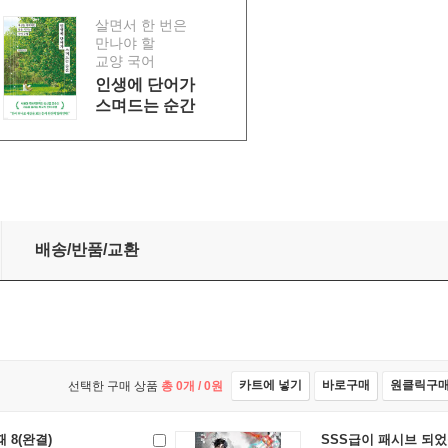
살면서 한 번은
만나야 할
교양 국어
인생에 단어가
스며드는 순간
배송/반품/교환
카트에 넣기
바로구매
원클릭구
선택한 구매 상품
총
0
개 /
0
원
 8(완결)
SSS급이 패시브 되었