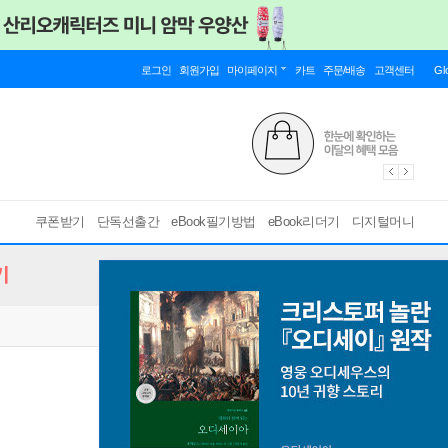
로그인
회원가입
마이페이지
카트
주문/배송
고객센터
Gl
쿠폰받기
단독선출간
eBook필기방법
eBook리더기
디지털머니
기