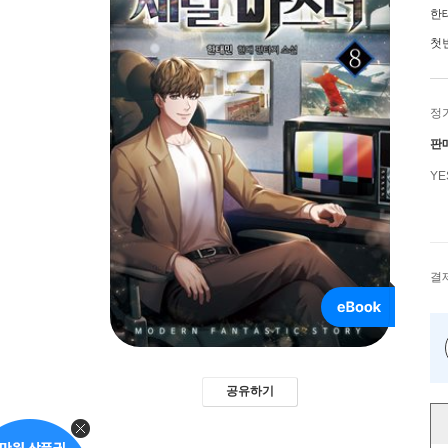
한
첫
정
판
Y
결
공유하기