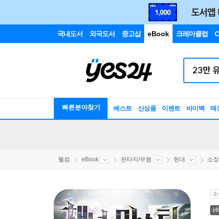
국내도서
외국도서
중고샵
eBook
크레마클럽
C
빠른분야찾기
베스트
신상품
이벤트
바이백
매
웰컴
eBook
판타지/무협
현대
소장
소
eB