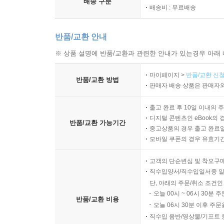
배송 구분
배송비 : 무료배송
반품/교환 안내
※ 상품 설명에 반품/교환과 관련한 안내가 있는경우 아래 
마이페이지 >
반품/교환 신청
반품/교환 방법
판매자 배송 상품은 판매자와
출고 완료 후 10일 이내의 
디지털 콘텐츠인 eBook의 
반품/교환 가능기간
중고상품의 경우 출고 완료일
모바일 쿠폰의 경우 유효기간(
고객의 단순변심 및 착오구
직수입양서/직수입일서중 일
단, 아래의 주문/취소 조건인
오늘 00시 ~ 06시 30분 
반품/교환 비용
오늘 06시 30분 이후 주문
직수입 음반/영상물/기프트 