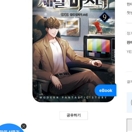
한
첫
정
판
Y
결
공유하기