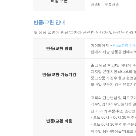
배송 구분
배송비 : 무료배송
반품/교환 안내
※ 상품 설명에 반품/교환과 관련한 안내가 있는경우 아래 
마이페이지 >
반품/교환 신청
반품/교환 방법
판매자 배송 상품은 판매자와
출고 완료 후 10일 이내의 
디지털 콘텐츠인 eBook의 
반품/교환 가능기간
중고상품의 경우 출고 완료일
모바일 쿠폰의 경우 유효기간(
고객의 단순변심 및 착오구
직수입양서/직수입일서중 일
단, 아래의 주문/취소 조건인
오늘 00시 ~ 06시 30분 
반품/교환 비용
오늘 06시 30분 이후 주문
직수입 음반/영상물/기프트 