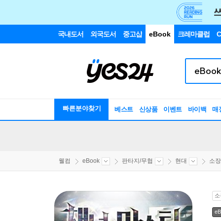
국내도서
외국도서
중고샵
eBook
크레마클럽
C
빠른분야찾기
베스트
신상품
이벤트
바이백
매
웰컴
eBook
판타지/무협
현대
소장
소
eB