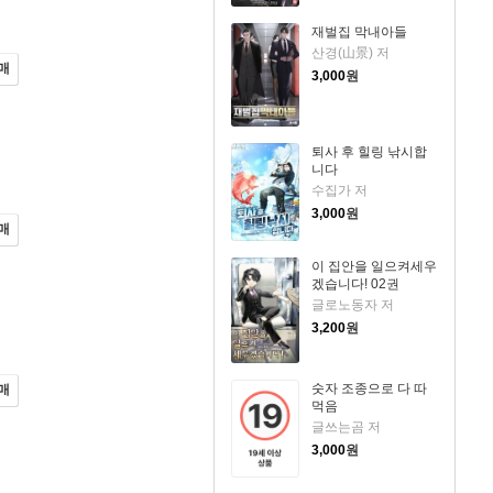
재벌집 막내아들
산경(山景) 저
매
3,000
원
퇴사 후 힐링 낚시합
니다
수집가 저
3,000
원
매
이 집안을 일으켜세우
겠습니다! 02권
글로노동자 저
3,200
원
숫자 조종으로 다 따
매
먹음
글쓰는곰 저
3,000
원