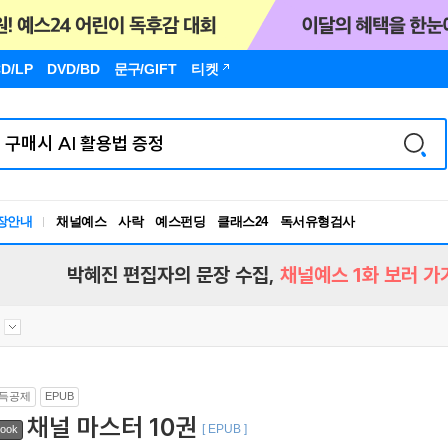
D/LP
DVD/BD
문구
/GIFT
티켓
장안내
채널예스
사락
예스펀딩
클래스24
독서유형검사
RBTI Lab
독서유형검사
박혜진 편집자의 문장 수집,
채널예스 1화 보러 가
득공제
EPUB
채널 마스터 10권
[ EPUB ]
ook