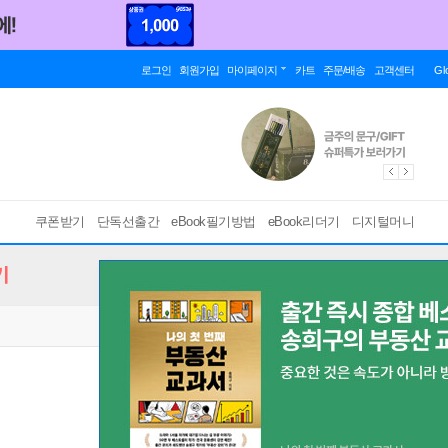
로그인
회원가입
마이페이지
카트
주문/배송
고객센터
Gl
쿠폰받기
단독선출간
eBook필기방법
eBook리더기
디지털머니
기