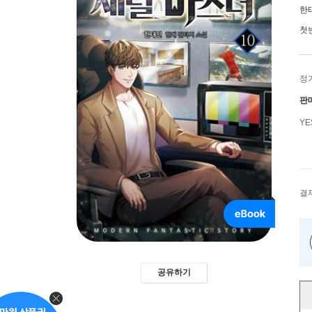
한
첫
정
판
Y
결
공유하기