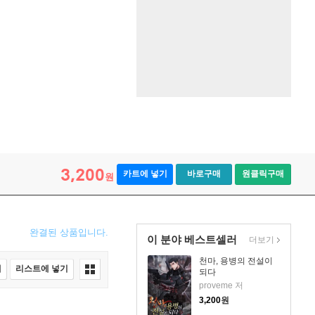
3,200
카트에 넣기
바로구매
원클릭구매
원
완결된 상품입니다.
이 분야 베스트셀러
더보기
천마, 용병의 전설이
매
리스트에 넣기
되다
proveme 저
3,200
원