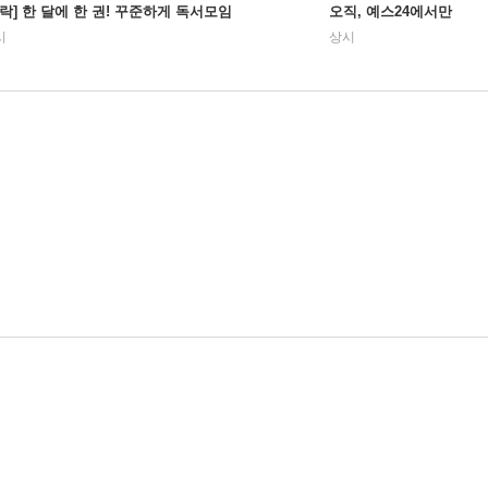
사락] 한 달에 한 권! 꾸준하게 독서모임
오직, 예스24에서만
시
상시