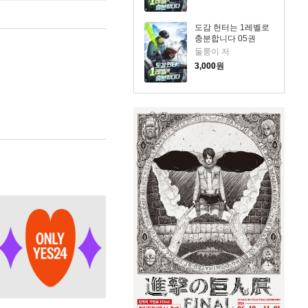
도감 헌터는 1레벨로
충분합니다 05권
둘룽이 저
3,000
원