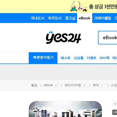
국내도서
외국도서
중고샵
eBook
크레마클럽
C
빠른분야찾기
베스트
신상품
이벤트
바이백
매
웰컴
eBook
판타지/무협
현대
소장
소
eB