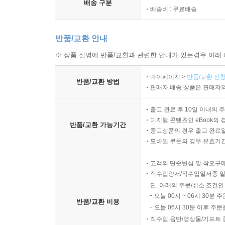
배송 구분
배송비 : 무료배송
반품/교환 안내
※ 상품 설명에 반품/교환과 관련한 안내가 있는경우 아래 
마이페이지 >
반품/교환 신청
반품/교환 방법
판매자 배송 상품은 판매자와
출고 완료 후 10일 이내의 
디지털 콘텐츠인 eBook의 
반품/교환 가능기간
중고상품의 경우 출고 완료일
모바일 쿠폰의 경우 유효기간(
고객의 단순변심 및 착오구
직수입양서/직수입일서중 일
단, 아래의 주문/취소 조건인
오늘 00시 ~ 06시 30분 
반품/교환 비용
오늘 06시 30분 이후 주문
직수입 음반/영상물/기프트 