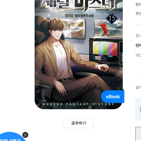
한
첫
정
판
Y
결
공유하기