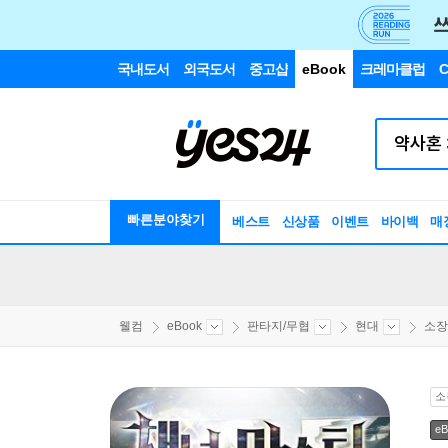
국내도서
외국도서
중고샵
eBook
크레마클럽
C
빠른분야찾기
베스트
신상품
이벤트
바이백
매
웰컴
eBook
판타지/무협
현대
소장
소
eB