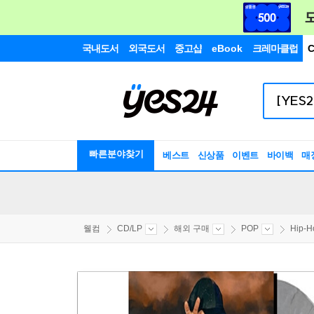
국내도서
외국도서
중고샵
eBook
크레마클럽
C
빠른분야찾기
베스트
신상품
이벤트
바이백
매
웰컴
CD/LP
해외 구매
POP
Hip-H