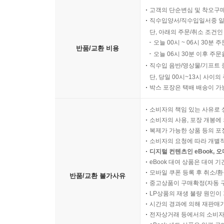
고객의 단순변심 및 착오구
직수입양서/직수입일서중 일
단, 아래의 주문/취소 조건인
오늘 00시 ~ 06시 30분 
반품/교환 비용
오늘 06시 30분 이후 주문
직수입 음반/영상물/기프트 
단, 당일 00시~13시 사이
박스 포장은 택배 배송이 가
소비자의 책임 있는 사유로 
소비자의 사용, 포장 개봉에 
복제가 가능한 상품 등의 포장을 
소비자의 요청에 따라 개별
디지털 컨텐츠인 eBook, 
eBook 대여 상품은 대여 기
모바일 쿠폰 등록 후 취소/환
반품/교환 불가사유
중고상품이 구매확정(자동 
LP상품의 재생 불량 원인이 기
시간의 경과에 의해 재판매가
전자상거래 등에서의 소비자