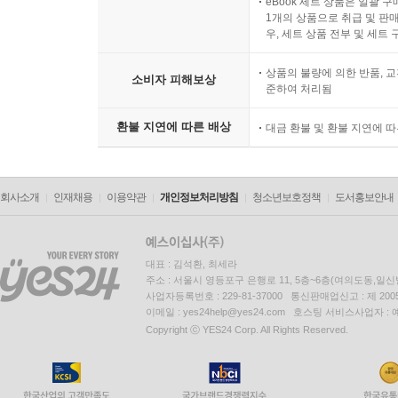
eBook 세트 상품은 일괄 
1개의 상품으로 취급 및 판매
우, 세트 상품 전부 및 세트
상품의 불량에 의한 반품, 교
소비자 피해보상
준하여 처리됨
환불 지연에 따른 배상
대금 환불 및 환불 지연에 
회사소개
인재채용
이용약관
개인정보처리방침
청소년보호정책
도서홍보안내
대표 : 김석환, 최세라
주소 : 서울시 영등포구 은행로 11, 5층~6층(여의도동,일신
사업자등록번호 : 229-81-37000 통신판매업신고 : 제 200
이메일 : yes24help@yes24.com 호스팅 서비스사업자 :
Copyright ⓒ YES24 Corp. All Rights Reserved.