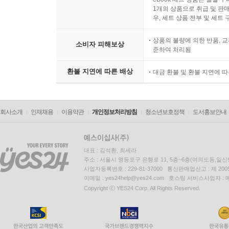
1개의 상품으로 취급 및 판매
우, 세트 상품 전부 및 세트
상품의 불량에 의한 반품, 교
소비자 피해보상
준하여 처리됨
환불 지연에 따른 배상
대금 환불 및 환불 지연에 
회사소개
인재채용
이용약관
개인정보처리방침
청소년보호정책
도서홍보안내
대표 : 김석환, 최세라
주소 : 서울시 영등포구 은행로 11, 5층~6층(여의도동,일신
사업자등록번호 : 229-81-37000 통신판매업신고 : 제 200
이메일 : yes24help@yes24.com 호스팅 서비스사업자 :
Copyright ⓒ YES24 Corp. All Rights Reserved.