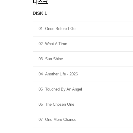
디스크
DISK 1
01
Once Before I Go
02
What A Time
03
Sun Shine
04
Another Life - 2026
05
Touched By An Angel
06
The Chosen One
07
One More Chance