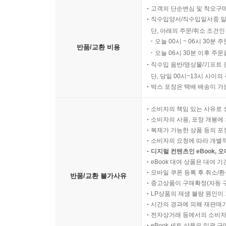
고객의 단순변심 및 착오구
직수입양서/직수입일서중 일
단, 아래의 주문/취소 조건인
오늘 00시 ~ 06시 30분 
반품/교환 비용
오늘 06시 30분 이후 주문
직수입 음반/영상물/기프트 
단, 당일 00시~13시 사이
박스 포장은 택배 배송이 가
소비자의 책임 있는 사유로 
소비자의 사용, 포장 개봉에 
복제가 가능한 상품 등의 포장을 
소비자의 요청에 따라 개별
디지털 컨텐츠인 eBook, 
eBook 대여 상품은 대여 기
모바일 쿠폰 등록 후 취소/환
반품/교환 불가사유
중고상품이 구매확정(자동 
LP상품의 재생 불량 원인이 기
시간의 경과에 의해 재판매가
전자상거래 등에서의 소비자
eBook 세트 상품은 일괄 