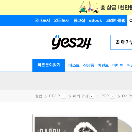
국내도서
외국도서
중고샵
eBook
크레마클럽
C
빠른분야찾기
베스트
신상품
이벤트
바이백
매
웰컴
CD/LP
해외 구매
POP
Old P