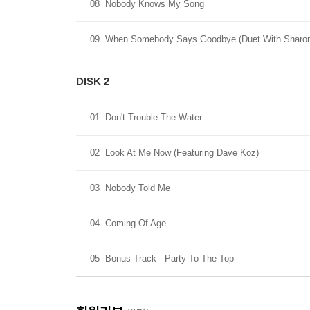
08
Nobody Knows My Song
09
When Somebody Says Goodbye (Duet With Sharon 
DISK 2
01
Don't Trouble The Water
02
Look At Me Now (Featuring Dave Koz)
03
Nobody Told Me
04
Coming Of Age
05
Bonus Track - Party To The Top