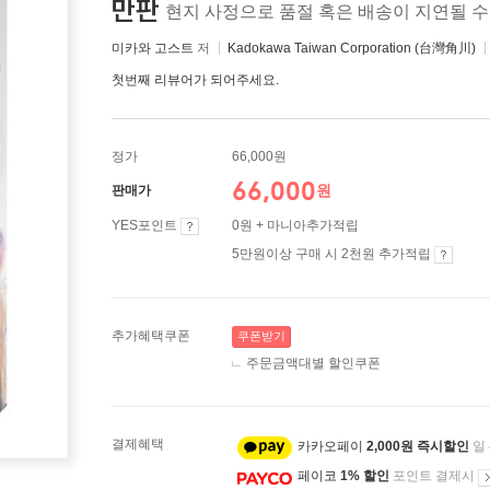
만판
현지 사정으로 품절 혹은 배송이 지연될 
미카와 고스트
저
Kadokawa Taiwan Corporation (台灣角川)
첫번째 리뷰어가 되어주세요.
정가
66,000원
66,000
원
판매가
YES포인트
0원 + 마니아추가적립
5만원이상 구매 시 2천원 추가적립
추가혜택쿠폰
쿠폰받기
주문금액대별 할인쿠폰
결제혜택
카카오페이
2,000원 즉시할인
일
페이코
1% 할인
포인트 결제시