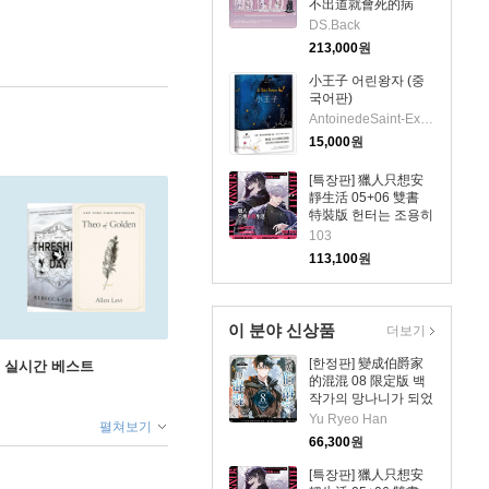
不出道就會死的病
3+4데뷔 못하면 죽는
DS.Back
병 걸림 소설 3권+4권
213,000
원
대만판 STAND Ver.官
網限定特裝版
小王子 어린왕자 (중
국어판)
AntoinedeSaint-Exupery
15,000
원
[특장판] 獵人只想安
靜生活 05+06 雙書
特裝版 헌터는 조용히
살고 싶다 05+06권
103
소설 대만판
113,100
원
이 분야 신상품
더보기
[한정판] 變成伯爵家
권 실시간 베스트
的混混 08 限定版 백
작가의 망나니가 되었
다 8권 대만판
Yu Ryeo Han
펼쳐보기
66,300
원
[특장판] 獵人只想安