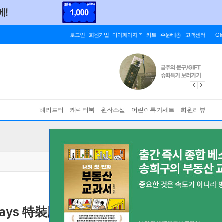
로그인
회원가입
마이페이지
카트
주문/배송
고객센터
Gl
해리포터
캐릭터북
원작소설
어린이특가세트
회원리뷰
ays 特裝版 의매생활 another days 대