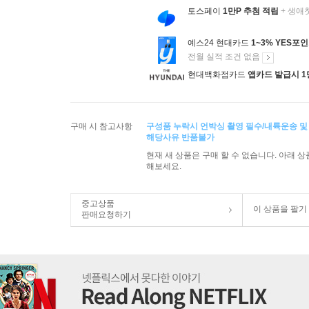
토스페이
1만P 추첨 적립
+ 생애
예스24 현대카드
1~3% YES포
전월 실적 조건 없음
현대백화점카드
앱카드 발급시 1
구매 시 참고사항
구성품 누락시 언박싱 촬영 필수/내륙운송 및
해당사유 반품불가
현재 새 상품은 구매 할 수 없습니다. 아래 
해보세요.
중고상품
이 상품을 팔기
판매요청하기