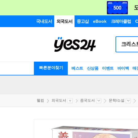
국내도서
외국도서
중고샵
eBook
크레마클럽
C
빠른분야찾기
베스트
신상품
이벤트
바이백
매
웰컴
외국도서
중국도서
문학/소설