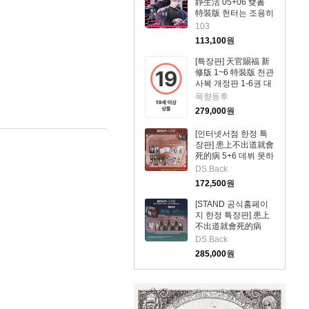
靜生活 05+06 雙書
特裝版 헌터는 조용히
살고 싶다 05+06권
103
소설 대만판
113,100
원
[특장판] 天官賜福 新
修版 1~6 特裝版 천관
사복 개정판 1-6권 대
만판
묵향동후
279,000
원
[인터넷서점 한정 특
장판] 患上不出道就會
死的病 5+6 데뷔 못하
면 죽는 병 걸림 소설
DS.Back
5권+6권 대만판 (特裝
172,500
원
版 網路限定贈品版)
[STAND 공식홈페이
지 한정 특장판] 患上
不出道就會死的病
5+6 데뷔 못하면 죽는
DS.Back
병 걸림 소설 5권+6권
285,000
원
대만판 STAND Ver.官
網限定特裝版