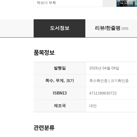
책보다 부록
[특장판] 義妹生活 another days 特裝版 의매생활
도서정보
리뷰/한줄평
(0/0)
품목정보
발행일
2026년 04월 09일
쪽수, 무게, 크기
쪽수확인중 | 크기확인중
ISBN13
4711289630722
제조국
대만
관련분류