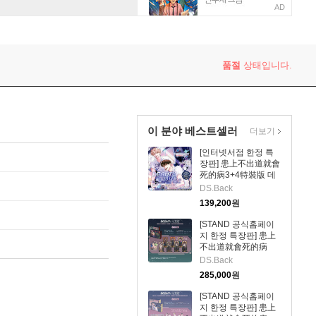
AD
품절
상태입니다.
이 분야 베스트셀러
더보기
[인터넷서점 한정 특
장판] 患上不出道就會
死的病3+4特裝版 데
뷔 못하면 죽는 병 걸
DS.Back
림 소설 3권+4권 대만
139,200
원
판（網路限定贈品
版）
[STAND 공식홈페이
지 한정 특장판] 患上
不出道就會死的病
5+6 데뷔 못하면 죽는
DS.Back
병 걸림 소설 5권+6권
285,000
원
대만판 STAND Ver.官
網限定特裝版
[STAND 공식홈페이
지 한정 특장판] 患上