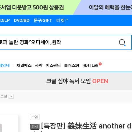
D/LP
DVD/BD
문구
/GIFT
티켓
독서유형검사
RBTI Lab
장안내
채널예스
사락
예스펀딩
클래스24
독서유형검사
크클 심야 독서 모임
OPEN
소설
수입
[특장판] 義妹生活 another d
외서