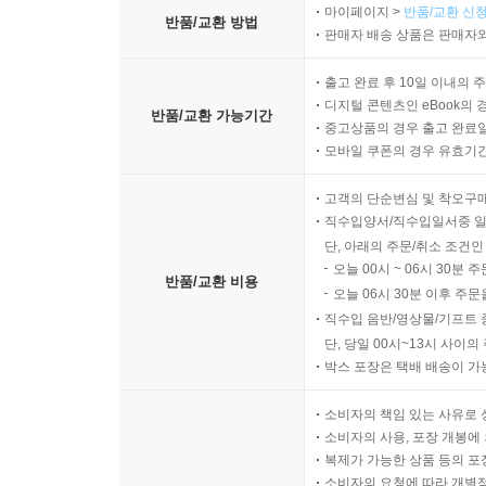
마이페이지 >
반품/교환 신청
반품/교환 방법
판매자 배송 상품은 판매자와
출고 완료 후 10일 이내의 
디지털 콘텐츠인 eBook의 
반품/교환 가능기간
중고상품의 경우 출고 완료일
모바일 쿠폰의 경우 유효기간(
고객의 단순변심 및 착오구
직수입양서/직수입일서중 일
단, 아래의 주문/취소 조건인
오늘 00시 ~ 06시 30분 
반품/교환 비용
오늘 06시 30분 이후 주문
직수입 음반/영상물/기프트 
단, 당일 00시~13시 사이
박스 포장은 택배 배송이 가
소비자의 책임 있는 사유로 
소비자의 사용, 포장 개봉에 
복제가 가능한 상품 등의 포장을 
소비자의 요청에 따라 개별