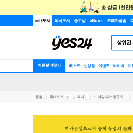
국내도서
외국도서
중고샵
eBook
크레마클럽
C
빠른분야찾기
베스트
신상품
이벤트
바이백
매
웰컴
국내도서
역사
서양사/서양문화