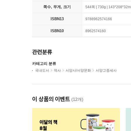
쪽수, 무게, 크기
544쪽 | 730g | 143*208*32
ISBN13
9788962574166
ISBN10
8962574160
관련분류
카테고리 분류
국내도서
역사
서양사/서양문화
서양고중세사
이 상품의 이벤트
(12개)