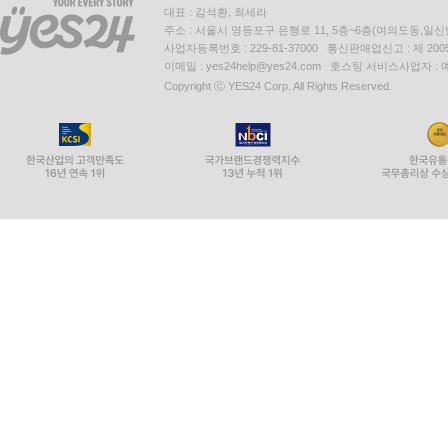
대표 : 김석환, 최세라
주소 : 서울시 영등포구 은행로 11, 5층~6층(여의도동,일신
사업자등록번호 : 229-81-37000 통신판매업신고 : 제 200
이메일 : yes24help@yes24.com 호스팅 서비스사업자 :
Copyright ⓒ YES24 Corp. All Rights Reserved.