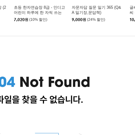
(2
초등 한자연습장 8급 - 인디고
자문자답 질문 일기 365 (Q&
글
어린이 하루에 한 자씩 쓰는
A 일기장,문답책)
씨
한자노트
노
7,020
원
(10% 할인)
9,000
원
(24% 할인)
10