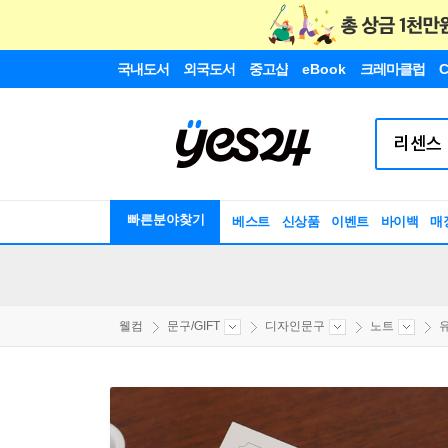
국내도서
외국도서
중고샵
eBook
크레마클럽
C
빠른분야찾기
베스트
신상품
이벤트
바이백
매
웰컴
문구/GIFT
디자인문구
노트