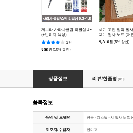
제브라 사라사클립 리필심 JF
세계 고전 철학 필사
(+빈티지 색상)
체〉 필사 노트 (
⑮)
9,310
원
(5% 할인)
2건
900
원
(10% 할인)
한국 〈김소월〉 시 필사 노트 (어른학습지⑭)
상품정보
리뷰/한줄평
(0/0)
품목정보
품명 및 모델명
한국 <김소월> 시 필사 노트 
제조자/수입자
인디고