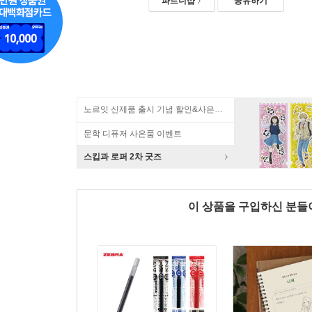
파트너샵
공유하기
노르잇 신제품 출시 기념 할인&사은품 증정!
문학 디퓨저 사은품 이벤트
스킵과 로퍼 2차 굿즈
이 상품을 구입하신 분