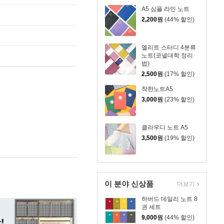
A5 심플 라인 노트
2,200
원
(44% 할인)
엘리트 스터디 4분류
노트(코넬대학 정리
법)
2,500
원
(17% 할인)
착한노트A5
3,000
원
(23% 할인)
클라우디 노트 A5
3,500
원
(19% 할인)
이 분야 신상품
더보기
하버드 데일리 노트 8
권 세트
9,000
원
(44% 할인)