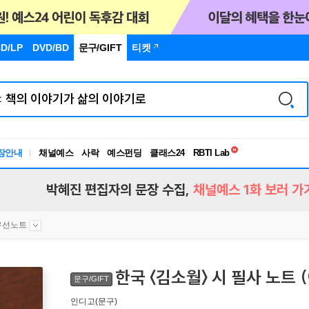
D/LP
DVD/BD
문구
/GIFT
티켓
독서유형검사
RBTI Lab
장안내
채널예스
사락
예스펀딩
클래스24
독서유형검사
박혜진 편집자의 문장 수집,
채널예스 1화 보러 가
유선노트
한국 〈김소월〉 시 필사 노트
문구/GIFT
인디고(문구)