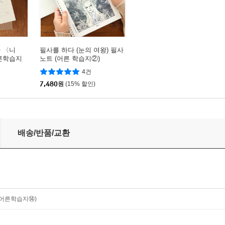
 〈니
필사를 하다 (눈의 여왕) 필사
어른학습지
노트 (어른 학습지②)
4건
7,480
원
(15% 할인)
배송/반품/교환
(어른학습지⑭)