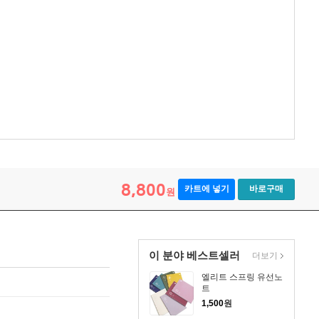
8,800
카트에 넣기
바로구매
원
이 분야 베스트셀러
더보기
엘리트 스프링 유선노
트
1,500
원