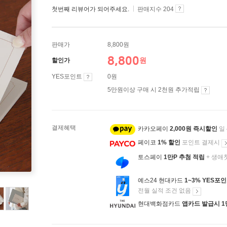
첫번째 리뷰어가 되어주세요.
판매지수 204
판매가
8,800원
8,800
원
할인가
YES포인트
0원
5만원이상 구매 시 2천원 추가적립
결제혜택
카카오페이
2,000원 즉시할인
일
페이코
1% 할인
포인트 결제시
토스페이
1만P 추첨 적립
+ 생애
예스24 현대카드
1~3% YES포
전월 실적 조건 없음
현대백화점카드
앱카드 발급시 1