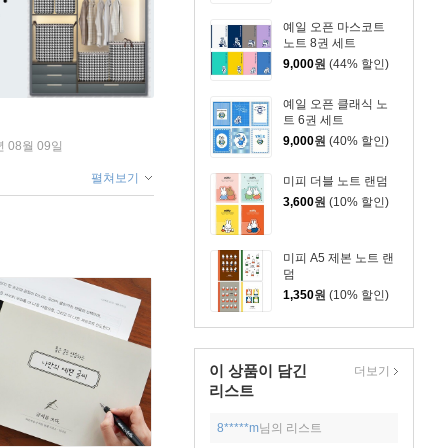
예일 오픈 마스코트
노트 8권 세트
9,000
원
(44% 할인)
예일 오픈 클래식 노
트 6권 세트
9,000
원
(40% 할인)
년 08월 09일
펼쳐보기
미피 더블 노트 랜덤
3,600
원
(10% 할인)
미피 A5 제본 노트 랜
덤
1,350
원
(10% 할인)
이 상품이 담긴
더보기
리스트
8*****m
님의 리스트