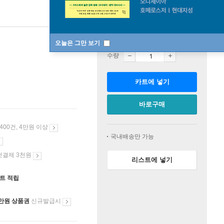
판매중
오늘은 그만 보기
수량
카트에 넣기
바로구매
 400건, 4만원 이상
국내배송만 가능
첫결제 3천원
리스트에 넣기
인트 적립
만원 상품권
신규발급시