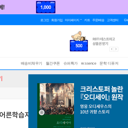
로그인
회원가입
마이페이지
카트
주문/배송
고객센터
Gl
배송비채우기
월간쿠폰
슈퍼특가
re:ssence
문학 디퓨저
기
 (어른학습지⑭)