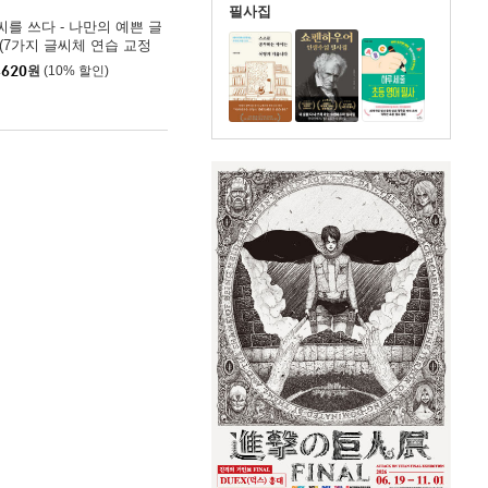
필사집
씨를 쓰다 - 나만의 예쁜 글
 (7가지 글씨체 연습 교정
트) 어른학습지⑥
,620
원
(10% 할인)