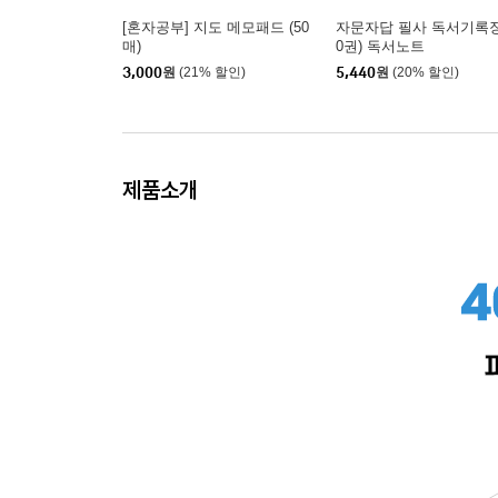
[혼자공부] 지도 메모패드 (50
자문자답 필사 독서기록장 
매)
0권) 독서노트
3,000
원
(21% 할인)
5,440
원
(20% 할인)
제품소개