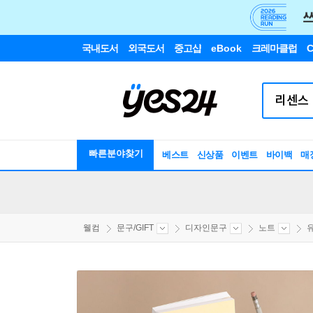
국내도서
외국도서
중고샵
eBook
크레마클럽
C
빠른분야찾기
베스트
신상품
이벤트
바이백
매
웰컴
문구/GIFT
디자인문구
노트