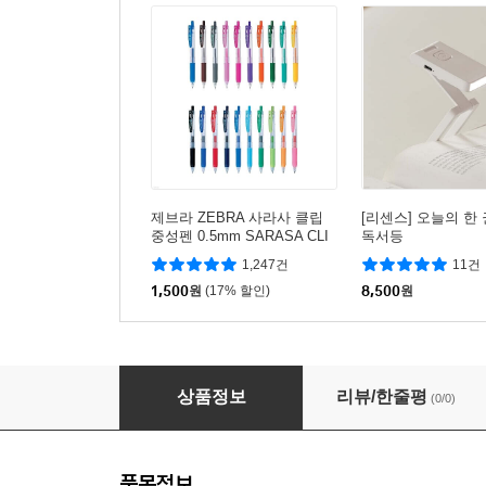
제브라 ZEBRA 사라사 클립
[리센스] 오늘의 한
중성펜 0.5mm SARASA CLI
독서등
P
1,247건
11건
1,500
원
(17% 할인)
8,500
원
아이코닉 솔리튜드 B6 필사 모눈노트
상품정보
리뷰/한줄평
(0/0)
품목정보