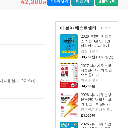
42,300
카트에 넣기
바로구매
원클릭구매
원
이 분야 베스트셀러
더보기
2026 [직8딴] 김영북
스 직접 8일 만에 딴
산업안전기사 필기
김진태 편저
30,780
원
(10% 할인)
2027 시대에듀 소방
시설관리사 1차 한권
으로 끝내기
이덕수 편저
사용 불가) /PC(Mac)
39,200
원
2026 시대에듀 건강
운동관리사 필기+실
기 한권으로 끝내기
김현규,강명성,박민혁 저
24,500
원
2026 시대에듀 직업