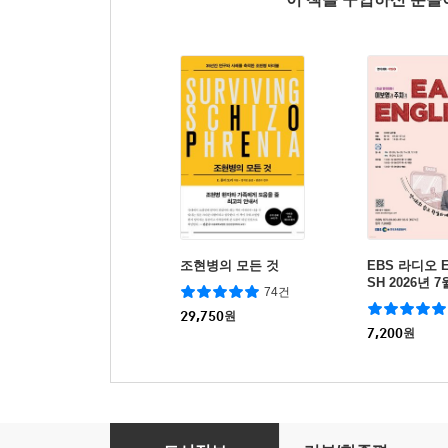
조현병의 모든 것
EBS 라디오 E
SH 2026년 
74건
29,750
원
7,200
원
2026 박문각 공공조달관리사 필기·실기 올큐