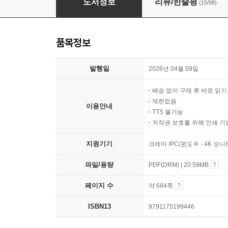
도서정보
리뷰/한줄평
(15/98)
품목정보
발행일
2026년 04월 09일
배송 없이 구매 후 바로 읽
제한없음
이용안내
TTS 불가능
저작권 보호를 위해 인쇄 기
지원기기
크레마 /PC(윈도우 - 4K 모
파일/용량
PDF(DRM) | 20.59MB
페이지 수
약 684쪽
ISBN13
9791175199446