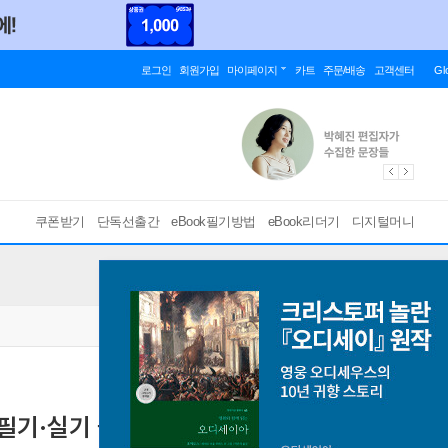
로그인
회원가입
마이페이지
카트
주문/배송
고객센터
Gl
쿠폰받기
단독선출간
eBook필기방법
eBook리더기
디지털머니
 필기·실기 올큐패스+무료특강
[ 스마트한 PDF 필기