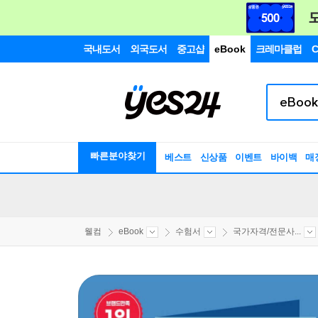
국내도서
외국도서
중고샵
eBook
크레마클럽
C
빠른분야찾기
베스트
신상품
이벤트
바이백
매
웰컴
eBook
수험서
국가자격/전문사...