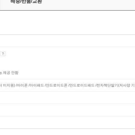
배송/반품/교환
기
능 제공 안함
니터 미지원) /아이폰 /아이패드 /안드로이드폰 /안드로이드패드 /전자책단말기(저사양 기기 