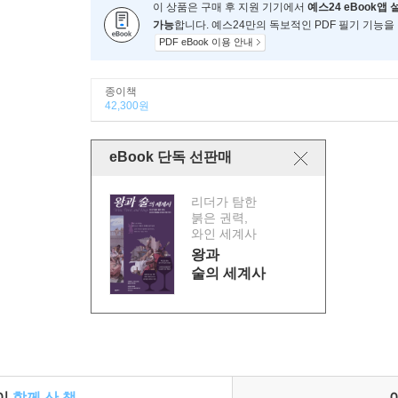
이 상품은 구매 후 지원 기기에서
예스24 eBook앱 
가능
합니다. 예스24만의 독보적인 PDF 필기 기능을
PDF eBook 이용 안내
종이책
42,300원
eBook 단독 선판매
리더가 탐한
붉은 권력,
와인 세계사
왕과
술의 세계사
들이
함께 산 책