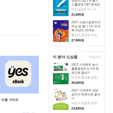
상담사 2급 1차 필기
기출문제 CBT 문제은
행
직업상담연구소,이용석 저
21,000
원
2027 소방시설관리사
버닝 업 필기 1차 전과
목 과년도 10개년
황모아,윤연호,모성은,이승화,함형덕,김정희,정운호 저
27,900
원
이 분야 신상품
더보기
2027 시대에듀 농산
물품질관리사 1차 한
권으로 끝내기
조규태,홍성철,정현철 편저/이영복 감수
28,000
원
2027 시대에듀 상담
심리사 한권으로 끝내
기
ok 이용 가이드
여한구,박경화 편저
23,800
원