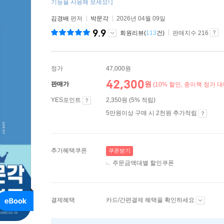
기능을 사용해 보세요! ]
김경배
편저
박문각
2026년 04월 09일
9.9
회원리뷰(
113
건)
판매지수 216
정가
47,000원
42,300
원
판매가
(10% 할인, 종이책 정가 대
YES포인트
2,350원 (5% 적립)
5만원이상 구매 시 2천원 추가적립
추가혜택쿠폰
쿠폰받기
주문금액대별 할인쿠폰
결제혜택
카드/간편결제 혜택을 확인하세요