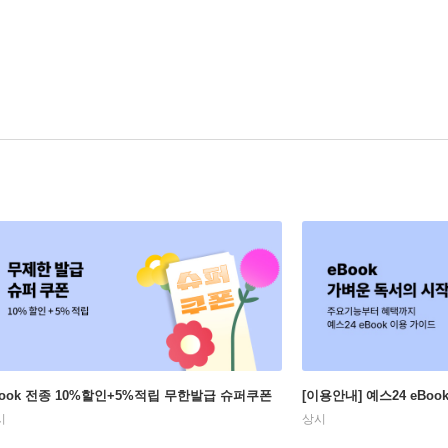
Book 전종 10%할인+5%적립 무한발급 슈퍼쿠폰
[이용안내] 예스24 eBo
시
상시