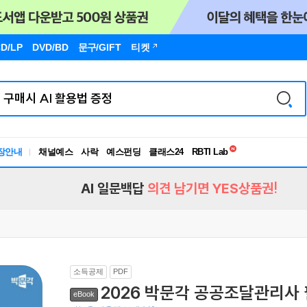
D/LP
DVD/BD
문구
/GIFT
티켓
독서유형검사
장안내
채널예스
사락
예스펀딩
클래스24
RBTI Lab
독서유형검사
AI 일문백답
의견 남기면 YES상품권!
소득공제
PDF
2026 박문각 공공조달관리사
eBook