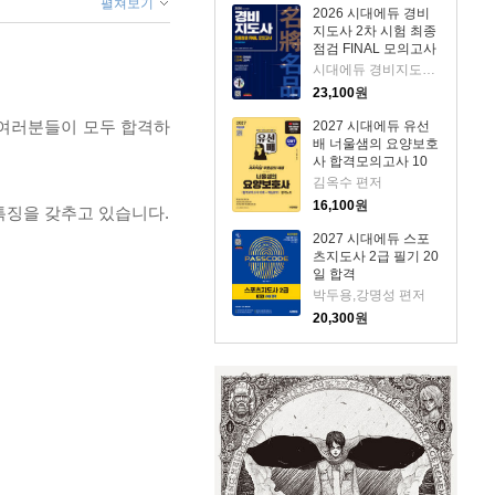
펼쳐보기
2026 시대에듀 경비
지도사 2차 시험 최종
점검 FINAL 모의고사
[일반경비]
시대에듀 경비지도사 교수진 편저
23,100
원
 여러분들이 모두 합격하
2027 시대에듀 유선
배 너울샘의 요양보호
사 합격모의고사 10
회 + 핵심요약 합격노
김옥수 편저
트
16,100
원
특징을 갖추고 있습니다.
2027 시대에듀 스포
츠지도사 2급 필기 20
일 합격
박두용,강명성 편저
20,300
원