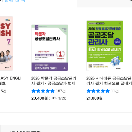
ASY ENGLI
2026 박문각 공공조달관리
2026 시대에듀 공공조달관
7월호
사 필기 - 공공조달과 법제
리사 필기 한권으로 끝내기
도 이해
5건
187건
11건
23,400
원
(10% 할인)
21,000
원
패스+무료특강