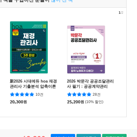
1
/2
新2026 시대에듀 hoa 재경
2026 박문각 공공조달관리
관리사 기출분석 압축이론
사 필기 : 공공계약관리
+ 모의고사 4회 3주 완성
10건
28건
20,300
원
25,200
원
(10% 할인)