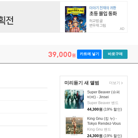
AD
39,000
카트에 넣기
바로구매
원
미리듣기 새 앨범
더보기
Super Beaver (슈퍼
비버) - Jinsei
Super Beaver 밴드
44,300
원
(19% 할인)
King Gnu (킹 누) -
Tokyo Rendez-Vous
King Gnu 밴드
24,300
원
(19% 할인)