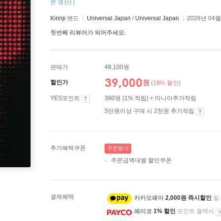
본 생산) ]
Kirinji
밴드
Universal Japan
/
Universal Japan
2026년 04월
첫번째 리뷰어가 되어주세요.
판매가
48,100원
39,000
원
할인가
(19% 할인)
YES포인트
390원 (1% 적립) + 마니아추가적립
5만원이상 구매 시 2천원 추가적립
추가혜택쿠폰
쿠폰받기
주문금액대별 할인쿠폰
결제혜택
카카오페이
2,000원 즉시할인
일
페이코
1% 할인
포인트 결제시