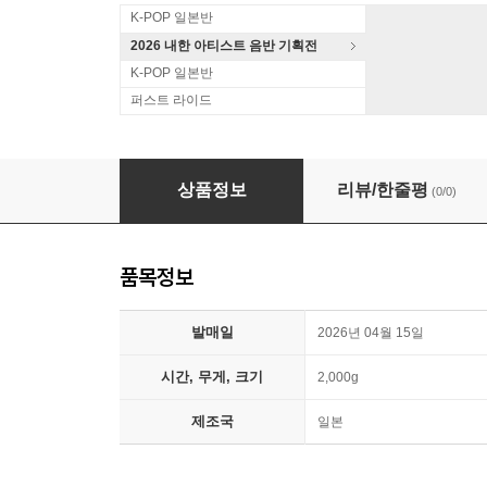
K-POP 일본반
2026 내한 아티스트 음반 기획전
K-POP 일본반
퍼스트 라이드
KIRINJI (키린지) - You And Me [오렌지 컬러 7인
상품정보
리뷰/한줄평
(0/0)
품목정보
발매일
2026년 04월 15일
시간, 무게, 크기
2,000g
제조국
일본