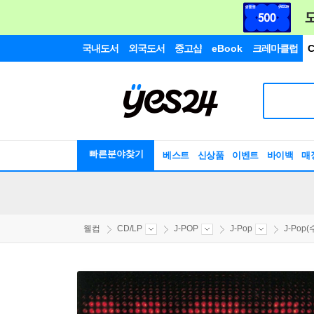
국내도서
외국도서
중고샵
eBook
크레마클럽
C
빠른분야찾기
베스트
신상품
이벤트
바이백
매
웰컴
CD/LP
J-POP
J-Pop
J-Pop(