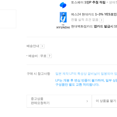
토스페이
1만P 추첨 적립
+ 생애
예스24 현대카드
1~3% YES포
전월 실적 조건 없음
현대백화점카드
앱카드 발급시 1
배송안내
배송비 : 무료
구매 시 참고사항
일본 제작 LP의 특성상 겉비닐이 밀봉되어 있
LP는 개봉 후 변심 반품이 불가하며, 일부 
구성품만 별도 교환 처리됩니다.
중고상품
이 상품을 팔기
판매요청하기