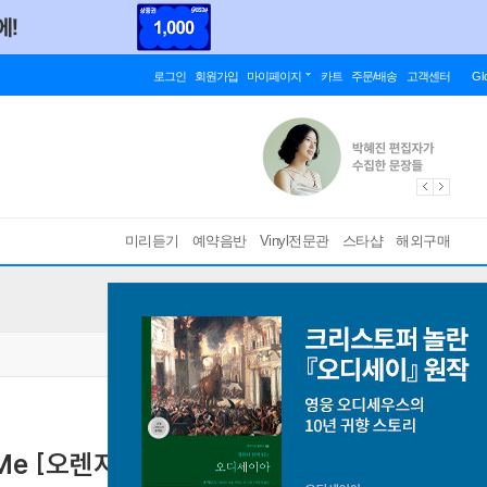
로그인
회원가입
마이페이지
카트
주문/배송
고객센터
Gl
미리듣기
예약음반
Vinyl전문관
스타샵
해외구매
 Me [오렌지 컬러 7인치 Vinyl]
[ 완전 생산 한정반 (일