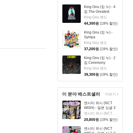
King Gnu (킹 누) - 4
집 The Greatest
Unknown
King Gnu 밴드
44,300
원
(19% 할인)
King Gnu (킹 누) -
Sympa
King Gnu 밴드
37,200
원
(19% 할인)
King Gnu (킹 누) - 2
집 Ceremony
King Gnu 밴드
39,300
원
(19% 할인)
이 분야 베스트셀러
더보기
엔시티 위시 (NCT
WISH) - 일본 싱글 3
집 YO-I-DON! / BOY
엔시티 위시 (NCT WISH)
MEETS GIRL [통상판
20,800
원
(19% 할인)
BOY MEETS GIRL
Ver.]
엔시티 위시 (NCT