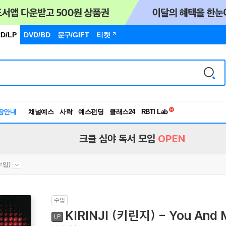
D/LP
DVD/BD
문구
/GIFT
티켓
독서유형검사
장안내
채널예스
사락
예스펀딩
클래스24
RBTI Lab
독서유형검사
크클 심야 독서 모임
OPEN
수입)
수입
KIRINJI (키린지) - You And
LP