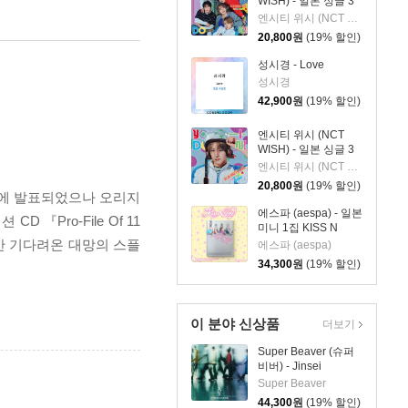
WISH) - 일본 싱글 3
집 YO-I-DON! / BOY
엔시티 위시 (NCT WISH)
MEETS GIRL [통상판
20,800
원
(19% 할인)
YO-I-DON! Ver.]
성시경 - Love
성시경
42,900
원
(19% 할인)
엔시티 위시 (NCT
WISH) - 일본 싱글 3
집 YO-I-DON! / BOY
엔시티 위시 (NCT WISH)
MEETS GIRL [YUSHI
20,800
원
(19% 할인)
Ver.]
년에 발표되었으나 오리지
에스파 (aespa) - 일본
『Pro-File Of 11
미니 1집 KISS N
TELL [Limited
동안 기다려온 대망의 스플
에스파 (aespa)
Edition Ver.]
34,300
원
(19% 할인)
이 분야 신상품
더보기
Super Beaver (슈퍼
비버) - Jinsei
Super Beaver
44,300
원
(19% 할인)